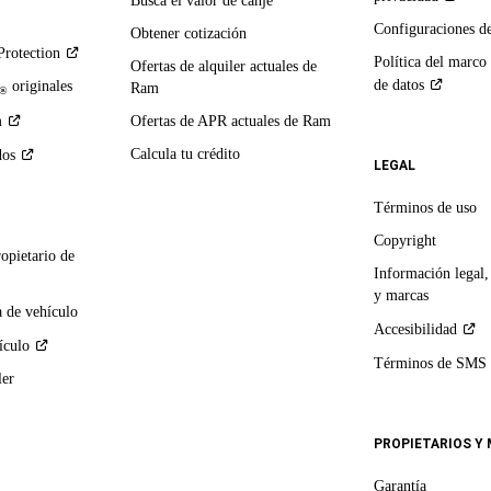
Busca el valor de canje
Configuraciones d
Obtener cotización
Protection
Política del marco
Ofertas de alquiler actuales de
de
datos
originales
Ram
®
m
Ofertas de APR actuales de Ram
Calcula tu crédito
dos
LEGAL
Términos de uso
Copyright
ropietario de
Información legal,
y marcas
 de vehículo
Accesibilidad
ículo
Términos de
SMS
ler
PROPIETARIOS Y
Garantía