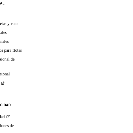
AL
etas y vans
ales
onales
s para flotas
sional de
sional
ACIDAD
dad
iones de