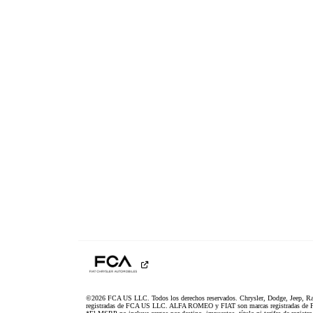
©2026 FCA US LLC. Todos los derechos reservados. Chrysler, Dodge, Jeep, R
registradas de FCA US LLC. ALFA ROMEO y FIAT son marcas registradas de F