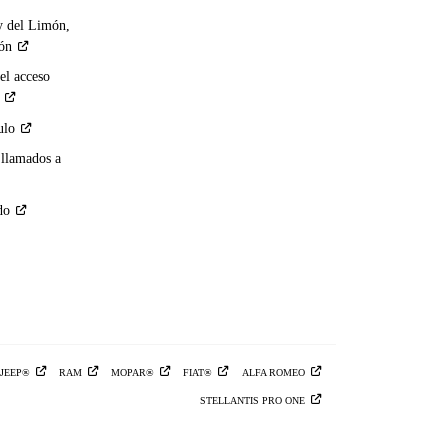
y del Limón,
ión
el acceso
ulo
 llamados a
do
JEEP®
RAM
MOPAR®
FIAT®
ALFA
ROMEO
STELLANTIS PRO
ONE