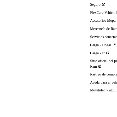
Seguro
FlexCare Vehicle
Accesorios Mopar
Mercancía de
Ra
Servicios
conecta
Carga -
Hogar
Carga -
Ir
Sitio oficial del p
Ram
Rastreo de compra
Ayuda para el
veh
Movilidad y alqui