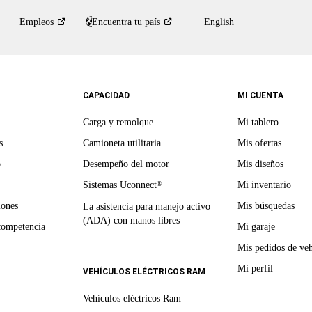
Empleos
Encuentra tu
país
English
CAPACIDAD
MI CUENTA
Carga y remolque
Mi tablero
s
Camioneta utilitaria
Mis ofertas
o
Desempeño del motor
Mis diseños
Sistemas Uconnect
Mi inventario
®
iones
Mis búsquedas
La asistencia para manejo activo
(ADA) con manos libres
competencia
Mi garaje
Mis pedidos de veh
Mi perfil
VEHÍCULOS ELÉCTRICOS RAM
Vehículos eléctricos Ram