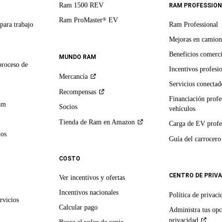
Ram 1500 REV
RAM PROFESSION
Ram ProMaster
EV
®
para trabajo
Ram Professional
Mejoras en camion
Beneficios comerci
MUNDO RAM
proceso de
Incentivos profesi
Mercancía
Servicios conectado
Recompensas
Financiación profe
am
Socios
vehículos
Tienda de Ram en
Amazon
Carga de EV profe
dos
Guía del
carrocero
COSTO
CENTRO DE PRIV
Ver incentivos y ofertas
Incentivos nacionales
Política de
privaci
rvicios
Calcular pago
Administra tus opc
privacidad