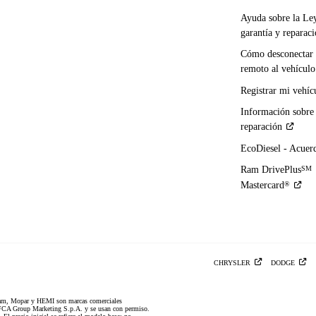
Ayuda sobre la Le
garantía y
reparac
Cómo desconectar 
remoto al
vehículo
Registrar mi
vehíc
Información sobre
reparación
EcoDiesel -
Acuer
Ram DrivePlus
SM
Mastercard
®
CHRYSLER
DODGE
am, Mopar y HEMI son marcas comerciales
CA Group Marketing S.p.A. y se usan con permiso.