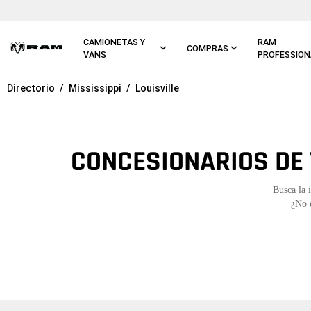
Ir al
contenido
principal
CAMIONETAS Y
RAM
COMPRAS
VANS
PROFESSION
Directorio
Mississippi
Louisville
Ir a
navegación
principal
CONCESIONARIOS DE 
Busca la 
¿No e