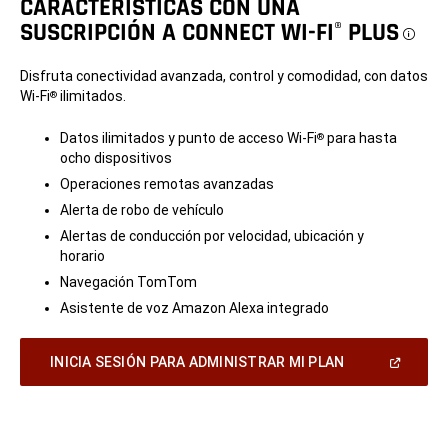
CARACTERÍSTICAS CON UNA
SUSCRIPCIÓN A CONNECT WI-FI
PLUS
®
Dis
Disfruta conectividad avanzada, control y comodidad, con datos
Wi-Fi
ilimitados.
®
Datos ilimitados y punto de acceso Wi-Fi
para hasta
®
ocho dispositivos
Operaciones remotas avanzadas
Alerta de robo de vehículo
Alertas de conducción por velocidad, ubicación y
horario
Navegación TomTom
Asistente de voz Amazon Alexa integrado
(Abrir
INICIA SESIÓN PARA ADMINISTRAR MI PLAN
en
una
ventana
nueva)