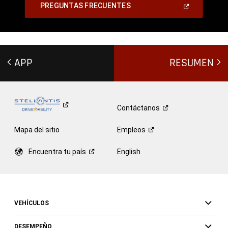
(Abrir
PREGUNTAS FRECUENTES
en
una
,
ventana
nueva)
APP
RESUMEN
Contáctanos
Mapa del sitio
Empleos
Encuentra tu
país
English
VEHÍCULOS
DESEMPEÑO