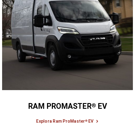
RAM PROMASTER
EV
®
Explora Ram ProMaster
EV
®