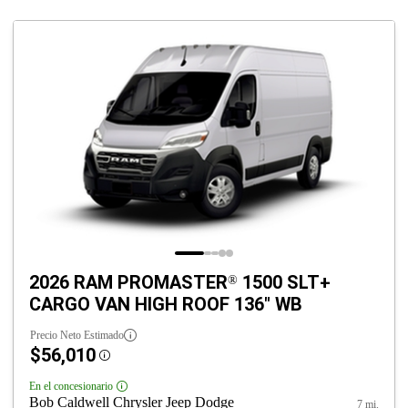
2026 RAM PROMASTER
1500 SLT+
®
CARGO VAN HIGH ROOF 136" WB
Precio Neto Estimado
$56,010
Disclosure
En el concesionario
Disclosure
Bob Caldwell Chrysler Jeep Dodge
7 mi.