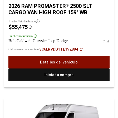
2026 RAM PROMASTER
2500 SLT
®
CARGO VAN HIGH ROOF 159" WB
Precio Neto Estimado
$55,475
Disclosure
En el concesionario
Disclosure
Bob Caldwell Chrysler Jeep Dodge
7 mi.
(Abrir
3C6LRVDG1TE192894
Calcomanía para ventana
en
una
ventana
Detalles del vehículo
nueva)
Inicia tu compra