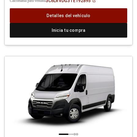
(Abrir
3C6LRVDG3TE192895
Calcomanía para ventana
en
una
ventana
Detalles del vehículo
nueva)
Inicia tu compra