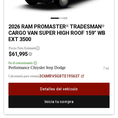
2026 RAM PROMASTER
TRADESMAN
®
®
CARGO VAN SUPER HIGH ROOF 159" WB
EXT 3500
Precio Neto Estimado
$61,995
Disclosure
En el concesionario
Disclosure
Performance Chrysler Jeep Dodge
7 mi.
(Abrir
3C6MRVSG8TE195637
Calcomanía para ventana
en
una
ventana
Detalles del vehículo
nueva)
Inicia tu compra