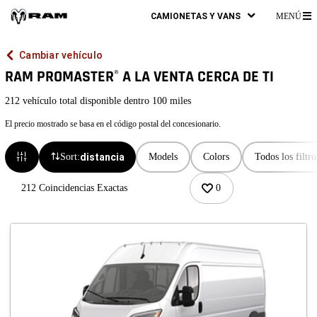
CAMIONETAS Y VANS
MENÚ
M
P
Cambiar vehículo
RAM PROMASTER
A LA VENTA CERCA DE TI
®
212 vehículo total disponible dentro
100 miles
El precio mostrado se basa en el código postal del concesionario.
Sort:
distancia
Models
Colors
Todos los filtro
212 Coincidencias Exactas
0