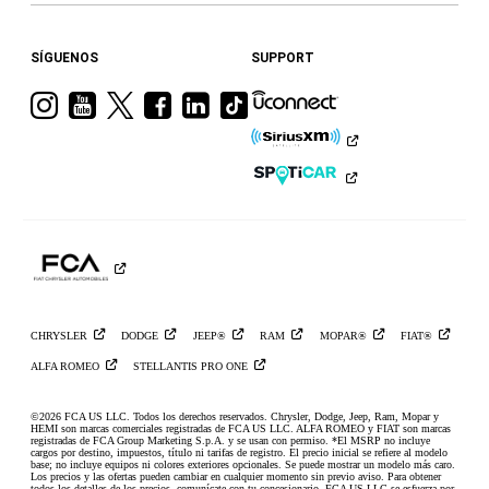
SÍGUENOS
SUPPORT
Visita
Visita
Visita
Visita
Visita
Visita
a
a
a
a
a
a
Ram
Ram
Ram
Ram
Ram
Ram
en
en
en
en
en
en
Instagram
YouTube
Twitter
Facebook
LinkedIn
TikTok
CHRYSLER
DODGE
JEEP®
RAM
MOPAR®
FIAT®
ALFA
ROMEO
STELLANTIS PRO
ONE
©2026 FCA US LLC. Todos los derechos reservados. Chrysler, Dodge, Jeep, Ram, Mopar y
HEMI son marcas comerciales registradas de FCA US LLC. ALFA ROMEO y FIAT son marcas
registradas de FCA Group Marketing S.p.A. y se usan con permiso. *El MSRP no incluye
cargos por destino, impuestos, título ni tarifas de registro. El precio inicial se refiere al modelo
base; no incluye equipos ni colores exteriores opcionales. Se puede mostrar un modelo más caro.
Los precios y las ofertas pueden cambiar en cualquier momento sin previo aviso. Para obtener
todos los detalles de los precios, comunícate con tu concesionario. FCA US LLC se esfuerza por