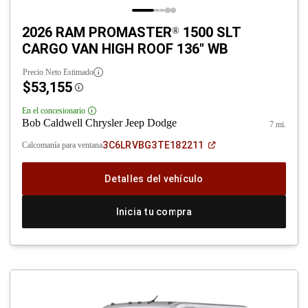
2026 RAM PROMASTER
1500 SLT
®
CARGO VAN HIGH ROOF 136" WB
Precio Neto Estimado
$53,155
Disclosure
En el concesionario
Disclosure
Bob Caldwell Chrysler Jeep Dodge
7 mi.
(Abrir
3C6LRVBG3TE182211
Calcomanía para ventana
en
una
ventana
Detalles del vehículo
nueva)
Inicia tu compra