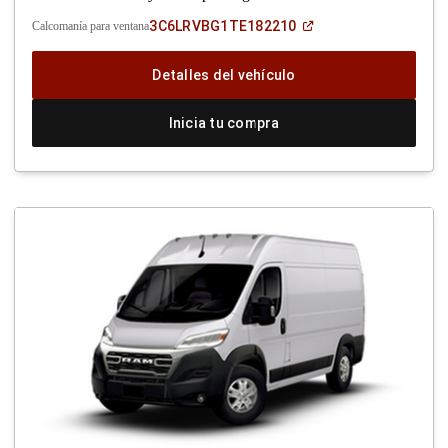
(Abrir
3C6LRVBG1TE182210
Calcomanía para ventana
en
una
ventana
Detalles del vehículo
nueva)
Inicia tu compra