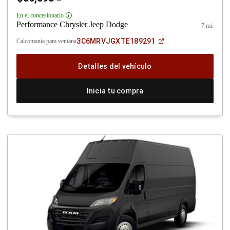
Disclosure
En el concesionario
Disclosure
Performance Chrysler Jeep Dodge
7 mi.
(Abrir
3C6MRVJGXTE189291
Calcomanía para ventana
en
una
ventana
Detalles del vehículo
nueva)
Inicia tu compra