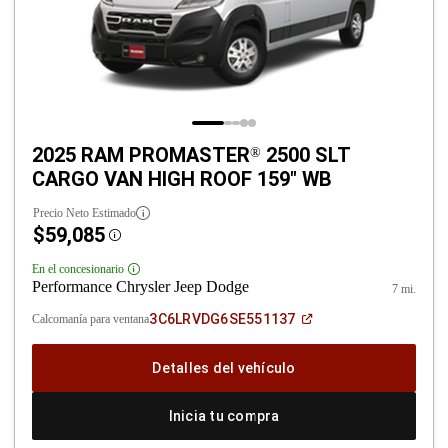
2025 RAM PROMASTER
2500 SLT
®
CARGO VAN HIGH ROOF 159" WB
Precio Neto Estimado
$59,085
Disclosure
En el concesionario
Disclosure
Performance Chrysler Jeep Dodge
7 mi.
(Abrir
3C6LRVDG6SE551137
Calcomanía para ventana
en
una
ventana
Detalles del vehículo
nueva)
Inicia tu compra