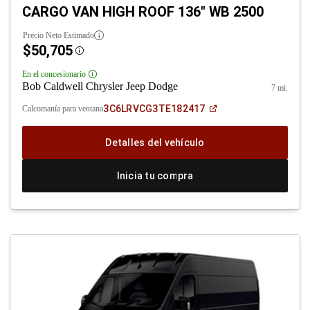
CARGO VAN HIGH ROOF 136" WB 2500
Precio Neto Estimado
$50,705
Disclosure
En el concesionario
Disclosure
Bob Caldwell Chrysler Jeep Dodge
7 mi.
(Abrir
3C6LRVCG3TE182417
Calcomanía para ventana
en
una
ventana
Detalles del vehículo
nueva)
Inicia tu compra