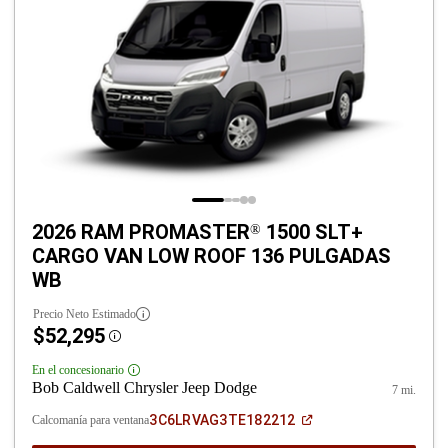
2026 RAM PROMASTER
1500 SLT+
®
CARGO VAN LOW ROOF 136 PULGADAS
WB
Precio Neto Estimado
$52,295
Disclosure
En el concesionario
Disclosure
Bob Caldwell Chrysler Jeep Dodge
7 mi.
(Abrir
3C6LRVAG3TE182212
Calcomanía para ventana
en
una