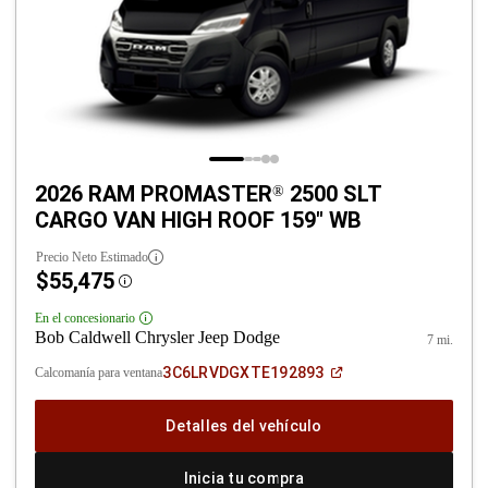
2026 RAM PROMASTER
2500 SLT
®
CARGO VAN HIGH ROOF 159" WB
Precio Neto Estimado
$55,475
Disclosure
En el concesionario
Disclosure
Bob Caldwell Chrysler Jeep Dodge
7 mi.
(Abrir
3C6LRVDGXTE192893
Calcomanía para ventana
en
una
ventana
Detalles del vehículo
nueva)
Inicia tu compra