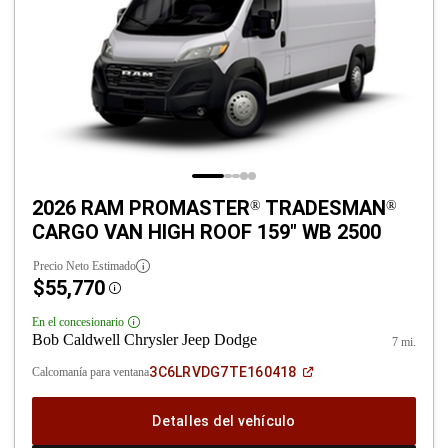
2026 RAM PROMASTER
TRADESMAN
®
®
CARGO VAN HIGH ROOF 159" WB 2500
Precio Neto Estimado
$55,770
Disclosure
En el concesionario
Disclosure
Bob Caldwell Chrysler Jeep Dodge
7 mi.
(Abrir
3C6LRVDG7TE160418
Calcomanía para ventana
en
una
ventana
Detalles del vehículo
nueva)