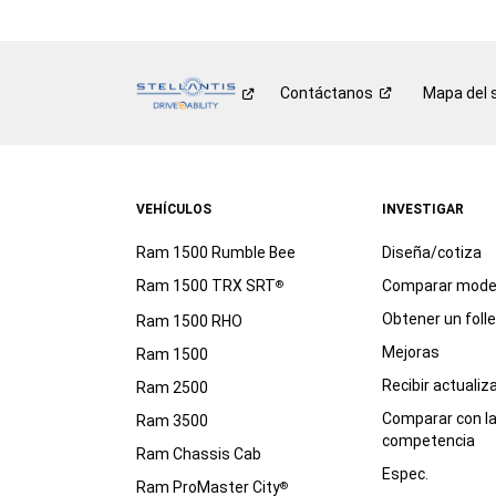
Contáctanos
Mapa del s
VEHÍCULOS
INVESTIGAR
Ram 1500 Rumble Bee
Diseña/cotiza
Ram 1500 TRX SRT
Comparar mode
®
Obtener un foll
Ram 1500 RHO
Mejoras
Ram 1500
Recibir actualiz
Ram 2500
Comparar con l
Ram 3500
competencia
Ram Chassis Cab
Espec.
Ram ProMaster City
®