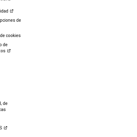
cidad
opciones de
 de cookies
o de
tos
o
, de
cas
S