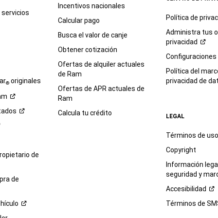
Usted
Incentivos nacionales
no
servicios
Política de
priva
está
Calcular pago
obligado
Administra tus 
Busca el valor de canje
a
privacidad
aceptar
Obtener cotización
e
Configuraciones
esto
Ofertas de alquiler actuales
como
Política del marc
de Ram
condición
ar
originales
privacidad de
da
®
para
Ofertas de APR actuales de
am
comprar
Ram
un
tados
Calcula tu crédito
LEGAL
bien,
productos
Términos de us
o
servicios.
Copyright
propietario de
Al
Información legal
hacer
seguridad y mar
clic
pra de
en
Accesibilidad
el
hículo
Términos de
SM
botón
ENVIAR,
ler