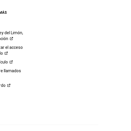
 MÁS
ey del Limón,
ación
r el acceso
lo
ículo
re llamados
rdo
M