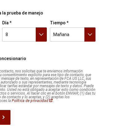
a la prueba de manejo
Día
Tiempo
8
Mañana
8
9
10
11
12
13
14
15
16
17
18
19
20
21
22
23
24
25
26
27
28
29
30
31
Mañana
Tarde
Noche
concesionario
 contacto, nos solicitas que te enviemos información
 tu consentimiento explícito para ese tipo de contacto, que
r mensaje de texto, en representación de FCA US LLC, sus
o autorizado o sus representantes, mediante tecnología
icar tarifas estándar por mensajes de texto y datos. Puede
nto. Usted no está obligado a aceptar esto como condición
tos o servicios. Al hacer clic en el botón ENVIAR, (1) das tu
 de contacto y lo aceptas, y (2) aceptas los
(Abrir
oces la
Política de privacidad
.
en
una
ventana
nueva)