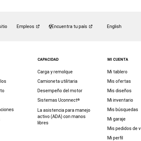
que
puede
ser
por
itio
Empleos
Encuentra tu
país
English
teléfono
o
por
mensaje
de
CAPACIDAD
MI CUENTA
texto,
en
Carga y remolque
Mi tablero
representación
de
los
Camioneta utilitaria
Mis ofertas
FCA
eto
Desempeño del motor
Mis diseños
US
LLC,
Sistemas Uconnect
Mi inventario
®
sus
aciones
Mis búsquedas
La asistencia para manejo
afiliadas,
activo (ADA) con manos
o
a
Mi garaje
libres
un
Mis pedidos de v
concesionario
autorizado
Mi perfil