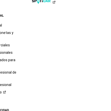
,
AL
al
onetas y
ciales
sionales
tados para
fesional de
esional
ro
ACIDAD