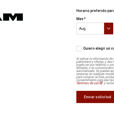
tu
información
Horario preferido par
de
contacto,
Mes
nos
solicitas
Aug
que
Aug
Sep
Oct
te
enviemos
información
Quiero elegir un 
publicitaria
y
Al indicar tu información de
publicitaria y ofertas, y das
ofertas,
puede ser por teléfono o po
y
afiliadas, o un concesionari
automatizada. Se pueden apl
das
renunciar en cualquier mome
para comprar un bien, produc
tu
consentimiento para ese tipo
consentimiento
(Abrir
Términos de uso
y recon
en
explícito
una
ventana
para
nueva)
ese
tipo
de
contacto,