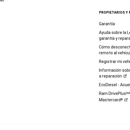
(1)
das
PROPIETARIOS Y
tu
consentimiento
Garantía
para
Ayuda sobre la L
ese
garantía y
repar
tipo
de
Cómo desconecta
contacto
remoto al
vehícu
y
Registrar mi
veh
lo
aceptas,
Información sob
y
a
reparación
(2)
EcoDiesel -
Acue
aceptas
los
Ram DrivePlus
S
Términos
Mastercard
de uso
®
y
reconoces
la
Política
de