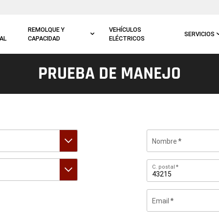
REMOLQUE Y
VEHÍCULOS
SERVICIOS
AL
CAPACIDAD
ELÉCTRICOS
PRUEBA DE MANEJO
Nombre
C.
C. postal
postal
Email
Al
indicar