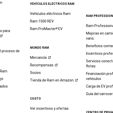
o
am
VEHÍCULOS ELÉCTRICOS RAM
sus
representantes
Vehículos eléctricos Ram
RAM PROFESSION
mediante
Ram 1500 REV
tecnología
Ram Profession
automatizada.
Ram ProMaster
EV
®
io para
Se
Mejoras en cami
pueden
vans
aplicar
Beneficios comer
tarifas
MUNDO RAM
l proceso de
estándar
Incentivos profe
Mercancía
por
Servicios conec
mensajes
Recompensas
flotas
de
 Ram
Socios
texto
Financiación pro
y
jo
vehículos
Tienda de Ram en
Amazon
datos.
sados
Carga de EV prof
Puede
renunciar
Guía del
carroce
en
COSTO
cualquier
momento.
Ver incentivos y ofertas
CENTRO DE PRIV