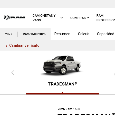
Ir al
contenido
principal
CAMIONETAS Y
RAM
COMPRAS
VANS
PROFESSIO
Resumen
Galería
Capacidad
Ir a
2027
Ram 1500 2026
navegación
principal
Cambiar vehículo
Vista
anterior
TRADESMAN
®
2026
Ram 1500