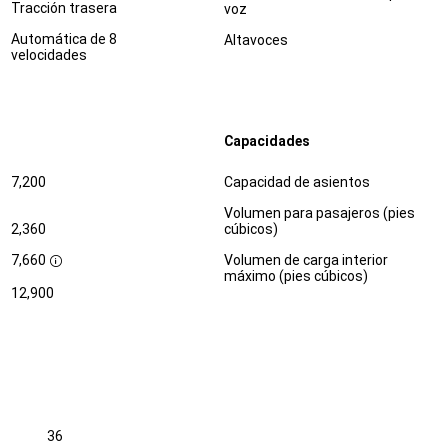
Tracción trasera
voz
Automática de 8
Altavoces
velocidades
Capacidades
Especificaciones
Dimensiones
7,200
Capacidad de asientos
Volumen para pasajeros (pies
2,360
cúbicos)
7,660
Volumen de carga interior
D
máximo (pies cúbicos)
i
12,900
s
c
l
o
s
u
r
e
36