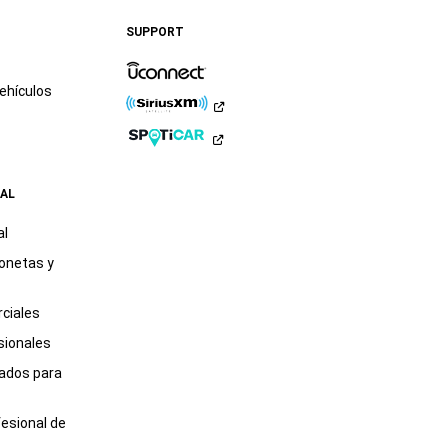
Ram
Ram
Instagram
YouTube
Twitter
Facebook
en
en
SUPPORT
LinkedIn
TikTok
ehículos
AL
al
onetas y
ciales
sionales
tados para
fesional de