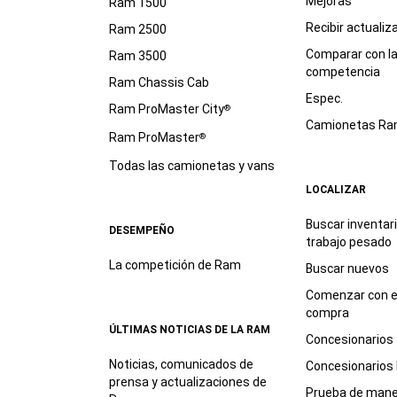
Mejoras
Ram 1500
Recibir actualiz
Ram 2500
Comparar con l
Ram 3500
competencia
Ram Chassis Cab
Espec.
Ram ProMaster City
®
Camionetas R
Ram ProMaster
®
Todas las camionetas y vans
LOCALIZAR
Buscar inventar
DESEMPEÑO
trabajo
pesado
La competición de Ram
Buscar nuevos
Comenzar con e
compra
ÚLTIMAS NOTICIAS DE LA RAM
Concesionarios
Noticias, comunicados de
Concesionarios
prensa y actualizaciones de
Prueba de mane