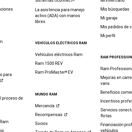
Sistemas Uconnect
Mi inventario
aciones
Mis búsquedas
La asistencia para manejo
activo (ADA) con manos
a
Mi garaje
libres
Mis pedidos de v
Mi perfil
am
VEHÍCULOS ELÉCTRICOS RAM
Vehículos eléctricos Ram
RAM PROFESSION
Ram 1500 REV
Ram Profession
Ram ProMaster
EV
®
io para
Mejoras en cami
vans
Beneficios comer
MUNDO RAM
l proceso de
Incentivos profe
Mercancía
Servicios conec
Recompensas
flotas
 Ram
Socios
Financiación pro
jo
vehículos