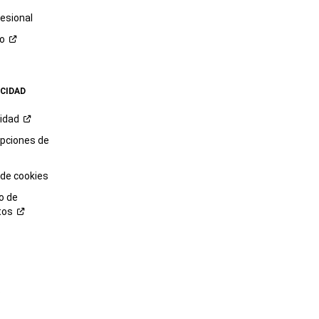
esional
ro
ACIDAD
cidad
opciones de
 de cookies
o de
tos
o