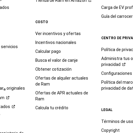
Tienda de Ram en
Amazon
sados
Carga de EV prof
Guía del
carroce
COSTO
Ver incentivos y ofertas
CENTRO DE PRIV
Incentivos nacionales
servicios
Política de
priva
Calcular pago
Administra tus 
Busca el valor de canje
privacidad
Obtener cotización
e
Configuraciones
Ofertas de alquiler actuales
Política del marc
de Ram
ar
originales
privacidad de
da
®
Ofertas de APR actuales de
am
Ram
tados
Calcula tu crédito
LEGAL
Términos de us
Copyright