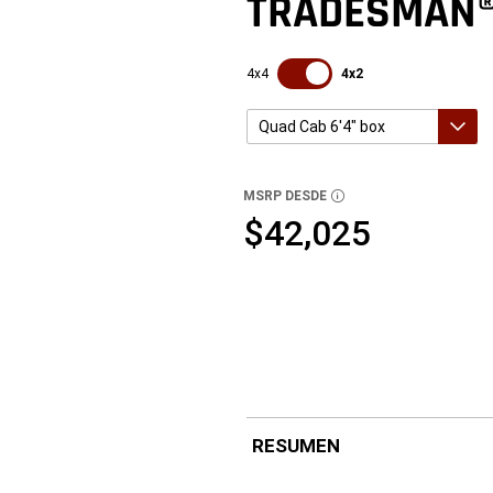
TRADESMAN
SDPToggle
4x4
4x2
Quad Cab 6'4" box
Crew Cab 5'7" box
Crew Cab 6'4" box
Quad Cab 6'4" box
MSRP DESDE
DISCLOSURE
$42,025
RESUMEN