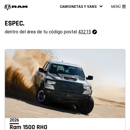
CAMIONETAS Y VANS
MENÚ
ME
PRI
ESPEC.
43215
dentro del área de tu código postal
43215
Cambiar
código
postal
2026
Ram 1500 RHO