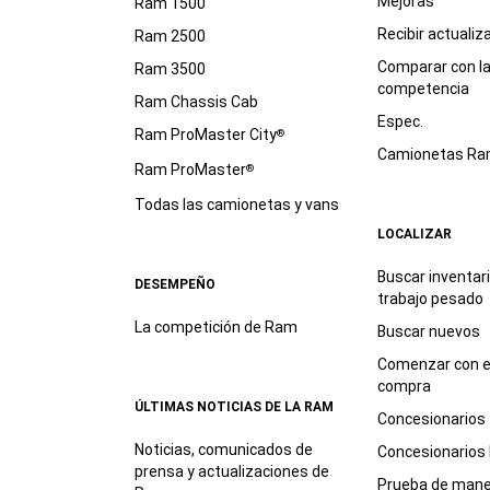
Mejoras
Ram 1500
Recibir actualiz
Ram 2500
Comparar con l
Ram 3500
competencia
Ram Chassis Cab
Espec.
Ram ProMaster City
®
Camionetas R
Ram ProMaster
®
Todas las camionetas y vans
LOCALIZAR
Buscar inventar
DESEMPEÑO
trabajo
pesado
La competición de Ram
Buscar nuevos
Comenzar con e
compra
ÚLTIMAS NOTICIAS DE LA RAM
Concesionarios
Noticias, comunicados de
Concesionarios
prensa y actualizaciones de
Prueba de mane