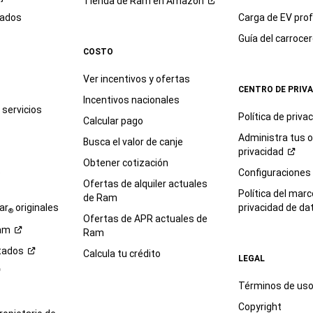
Tienda de Ram en
Amazon
sados
Carga de EV prof
Guía del
carroce
COSTO
Ver incentivos y ofertas
CENTRO DE PRIV
Incentivos nacionales
servicios
Política de
priva
Calcular pago
Administra tus 
Busca el valor de canje
privacidad
Obtener cotización
e
Configuraciones
Ofertas de alquiler actuales
Política del marc
de Ram
ar
originales
privacidad de
da
®
Ofertas de APR actuales de
am
Ram
tados
Calcula tu crédito
LEGAL
Términos de us
Copyright