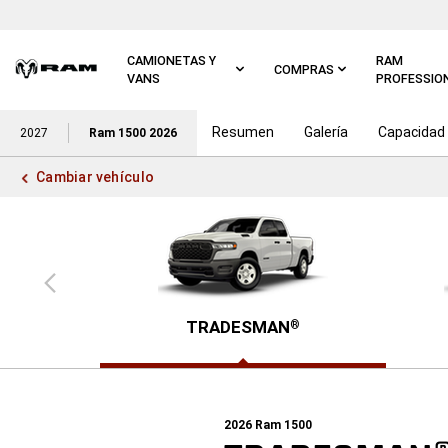
Ir al
contenido
principal
CAMIONETAS Y
RAM
COMPRAS
VANS
PROFESSIO
Resumen
Galería
Capacidad
Ir a
2027
Ram 1500 2026
navegación
principal
Cambiar vehículo
Vista
anterior
TRADESMAN
®
2026
Ram 1500