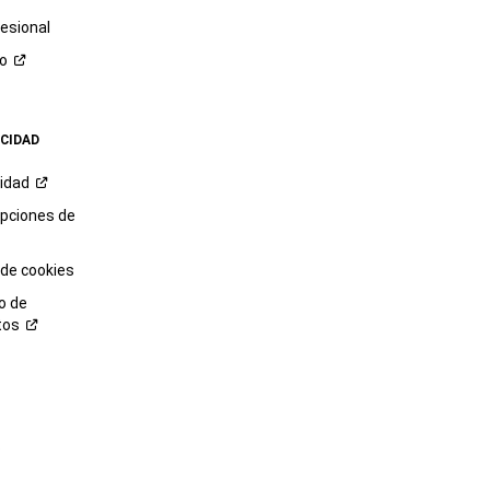
esional
ro
ACIDAD
cidad
opciones de
 de cookies
o de
tos
o