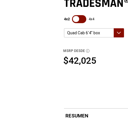
TRADESMAN
SDPToggle
4x2
4x4
Quad Cab 6'4" box
Crew Cab 6'4" box
Crew Cab 5'7" box
Quad Cab 6'4" box
MSRP DESDE
DISCLOSURE
$42,025
RESUMEN