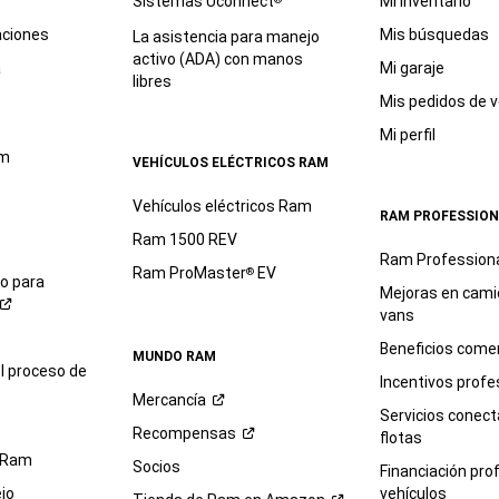
Sistemas Uconnect
Mi inventario
aciones
Mis búsquedas
La asistencia para manejo
activo (ADA) con manos
a
Mi garaje
libres
Mis pedidos de v
Mi perfil
am
VEHÍCULOS ELÉCTRICOS RAM
Vehículos eléctricos Ram
RAM PROFESSION
Ram 1500 REV
Ram Profession
Ram ProMaster
EV
®
io para
Mejoras en cami
vans
Beneficios comer
MUNDO RAM
l proceso de
Incentivos profe
Mercancía
Servicios conec
Recompensas
flotas
 Ram
Socios
Financiación pro
jo
vehículos