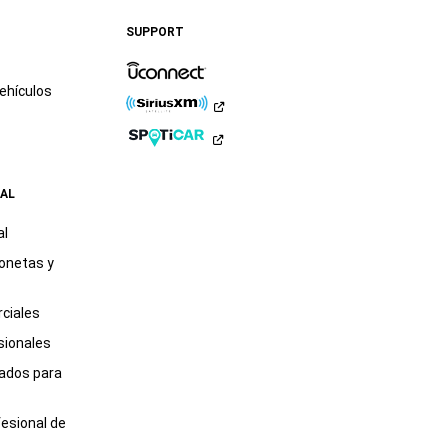
Ram
Ram
Instagram
YouTube
Twitter
Facebook
en
en
SUPPORT
LinkedIn
TikTok
ehículos
AL
al
onetas y
ciales
sionales
tados para
fesional de