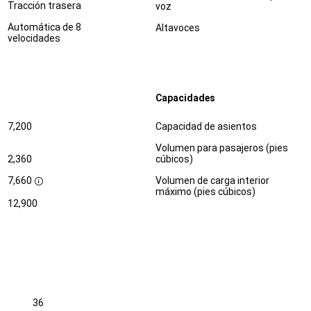
Tracción trasera
voz
Automática de 8
Altavoces
velocidades
Capacidades
Especificaciones
Dimensiones
7,200
Capacidad de asientos
Volumen para pasajeros (pies
2,360
cúbicos)
7,660
Volumen de carga interior
D
máximo (pies cúbicos)
i
12,900
s
c
l
o
s
u
r
e
36