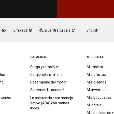
itio
Empleos
Encuentra tu
país
English
CAPACIDAD
MI CUENTA
Carga y remolque
Mi tablero
los
Camioneta utilitaria
Mis ofertas
eto
Desempeño del motor
Mis diseños
Sistemas Uconnect
Mi inventario
®
aciones
Mis búsquedas
La asistencia para manejo
activo (ADA) con manos
a
Mi garaje
libres
Mis pedidos de v