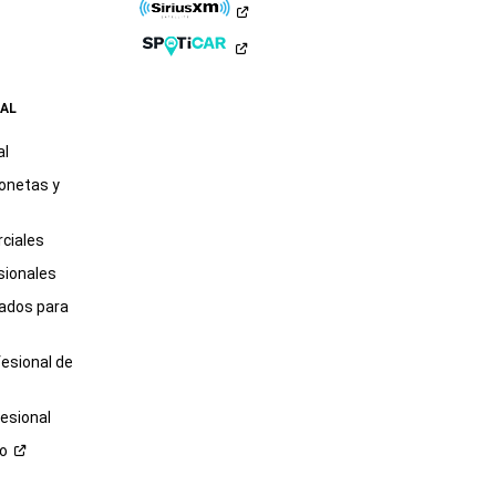
AL
al
onetas y
ciales
sionales
tados para
fesional de
esional
ro