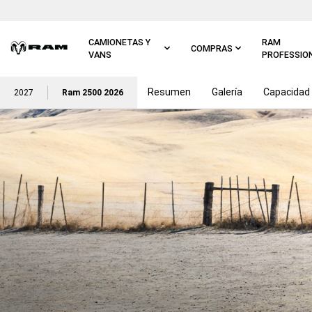
Ir al
contenido
principal
CAMIONETAS Y
RAM
COMPRAS
VANS
PROFESSIO
Resumen
Galería
Capacidad
Ir a
2027
Ram 2500 2026
navegación
principal