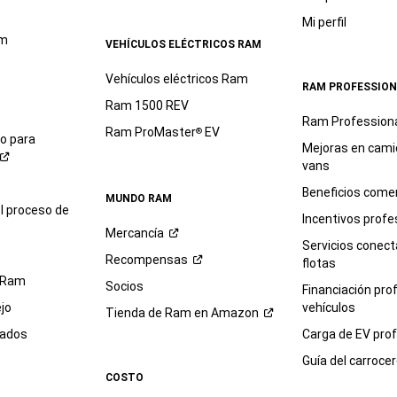
Mi perfil
am
VEHÍCULOS ELÉCTRICOS RAM
Vehículos eléctricos Ram
RAM PROFESSION
Ram 1500 REV
Ram Profession
Ram ProMaster
EV
®
io para
Mejoras en cami
vans
Beneficios comer
MUNDO RAM
l proceso de
Incentivos profe
Mercancía
Servicios conec
Recompensas
flotas
 Ram
Socios
Financiación pro
jo
vehículos
Tienda de Ram en
Amazon
sados
Carga de EV prof
Guía del
carroce
COSTO