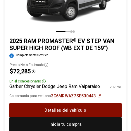
2025 RAM PROMASTER
EV STEP VAN
®
SUPER HIGH ROOF (WB EXT DE 159")
Completamente eléctrico
Precio Neto Estimado
$72,285
Disclosure
En el concesionario
Disclosure
Garber Chrysler Dodge Jeep Ram Valparaiso
237 mi.
(Abrir
3C6MRWAZ7SE530443
Calcomanía para ventana
en
una
ventana
Detalles del vehículo
nueva)
Inicia tu compra