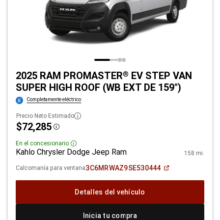
2025 RAM PROMASTER
EV STEP VAN
®
SUPER HIGH ROOF (WB EXT DE 159")
Completamente eléctrico
Precio Neto Estimado
$72,285
Disclosure
En el concesionario
Disclosure
Kahlo Chrysler Dodge Jeep Ram
158 mi.
(Abrir
3C6MRWAZ9SE530444
Calcomanía para ventana
en
una
ventana
Detalles del vehículo
nueva)
Inicia tu compra