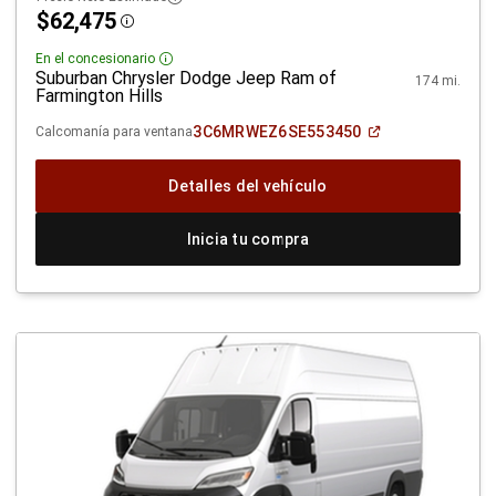
$62,475
Disclosure
En el concesionario
Disclosure
Suburban Chrysler Dodge Jeep Ram of
174 mi.
Farmington Hills
(Abrir
3C6MRWEZ6SE553450
Calcomanía para ventana
en
una
ventana
Detalles del vehículo
nueva)
Inicia tu compra