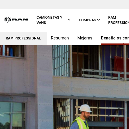
Ir al
contenido
principal
CAMIONETAS Y
RAM
COMPRAS
VANS
PROFESSIO
Resumen
Mejoras
Beneficios co
Ir a
RAM PROFESSIONAL
navegación
principal