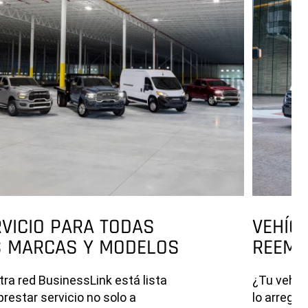
VICIO PARA TODAS
VEHÍC
S MARCAS Y MODELOS
REEMP
ra red BusinessLink está lista
¿Tu vehícu
prestar servicio no solo a
lo arregl