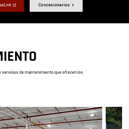
(Abrir
ss
Link
Concesionarios
en
una
ventana
nueva)
MIENTO
e servicios de mantenimiento que ofrecen los