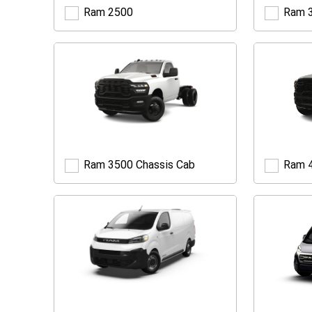
Ram 
Ram 2500
Ram
2500
Ram 4
Ram 3500 Chassis Cab
Ram
3500
Chassis
Cab