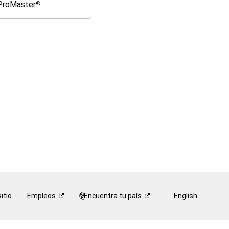
ProMaster
®
Ram
ProMaster
®
itio
Empleos
Encuentra tu
país
English