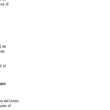
tos
o
, de
cas
S
 MÁS
ey del Limón,
ación