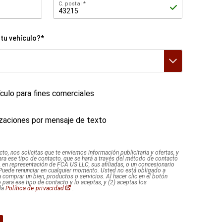
C.
C. postal
postal
tu vehículo?*
hículo para fines comerciales
lizaciones por mensaje de texto
cto, nos solicitas que te enviemos información publicitaria y ofertas, y
ara ese tipo de contacto, que se hará a través del método de contacto
, en representación de FCA US LLC, sus afiliadas, o un concesionario
 Puede renunciar en cualquier momento. Usted no está obligado a
comprar un bien, productos o servicios. Al hacer clic en el botón
 para ese tipo de contacto y lo aceptas, y (2) aceptas los
(Abrir
la
Política de privacidad
.
en
una
ventana
nueva)