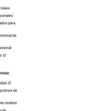
ciales
sionales
tados para
fesional de
esional
ro
ACIDAD
cidad
opciones de
 de cookies
o de