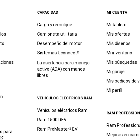
CAPACIDAD
MI CUENTA
Carga y remolque
Mi tablero
los
Camioneta utilitaria
Mis ofertas
eto
Desempeño del motor
Mis diseños
Sistemas Uconnect
Mi inventario
®
aciones
Mis búsquedas
La asistencia para manejo
activo (ADA) con manos
a
Mi garaje
libres
Mis pedidos de v
Mi perfil
am
VEHÍCULOS ELÉCTRICOS RAM
Vehículos eléctricos Ram
RAM PROFESSION
Ram 1500 REV
Ram Profession
Ram ProMaster
EV
®
io para
Mejoras en cami