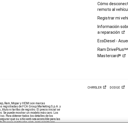
Cómo desconecta
remoto al
vehícu
Registrar mi
veh
Información sob
a
reparación
EcoDiesel -
Acue
Ram DrivePlus
S
Mastercard
®
CHRYSLER
DODGE
eep, Ram, Mopar y HEMI son marcas
 registradas de FCA Group Marketing S.p.A. y
tulo ni tarifas de registro. El precio inicial se
ales. Se puede mostrar un modelo más caro. Los
so. Para obtener todos los detalles de los
egurar que su sitio web sea accesible para las
nido de www.ramtrucks.com,
comunícate con
a al 1-866-726-4636, para obtener más ayuda o