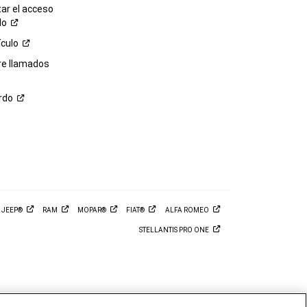
r el acceso
lo
ículo
re llamados
rdo
M
JEEP®
RAM
MOPAR®
FIAT®
ALFA
ROMEO
STELLANTIS PRO
ONE