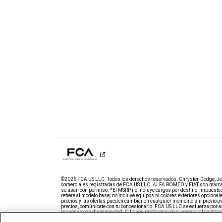
©2026 FCA US LLC. Todos los derechos reservados. Chrysler, Dodge, J
comerciales registradas de FCA US LLC. ALFA ROMEO y FIAT son marcas
se usan con permiso. *El MSRP no incluye cargos por destino, impuestos, tí
refiere al modelo base; no incluye equipos ni colores exteriores opcion
precios y las ofertas pueden cambiar en cualquier momento sin previo avi
precios, comunícate con tu concesionario. FCA US LLC se esfuerza por as
personas con discapacidad. Si tienes problemas para acceder al conte
nuestro equipo de atención al cliente de Ram vía correo electrónico
o llam