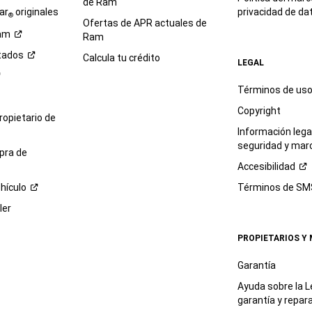
de Ram
ar
originales
privacidad de
da
®
Ofertas de APR actuales de
am
Ram
tados
Calcula tu crédito
LEGAL
Términos de us
Copyright
propietario de
Información legal
seguridad y mar
pra de
Accesibilidad
hículo
Términos de
SM
ler
PROPIETARIOS Y
Garantía
Ayuda sobre la L
garantía y
repar