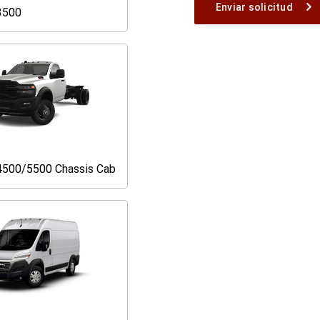
3500
Ram
3500
500/5500 Chassis Cab
Ram
4500/5500
Chassis
Cab