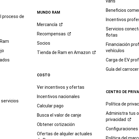
vans
Beneficios comer
MUNDO RAM
l proceso de
Incentivos profe
Mercancía
Servicios conec
Recompensas
flotas
 Ram
Socios
Financiación pro
jo
vehículos
Tienda de Ram en
Amazon
sados
Carga de EV prof
Guía del
carroce
COSTO
Ver incentivos y ofertas
CENTRO DE PRIV
Incentivos nacionales
servicios
Política de
priva
Calcular pago
Administra tus 
Busca el valor de canje
privacidad
Obtener cotización
e
Configuraciones
Ofertas de alquiler actuales
Política del marc