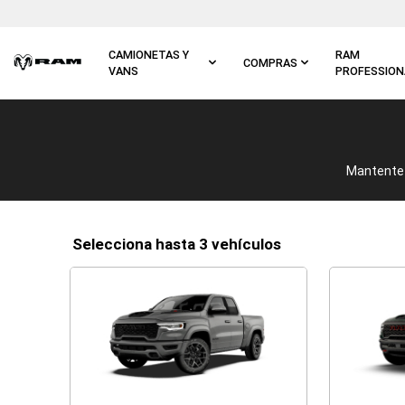
Ir al
contenido
principal
CAMIONETAS Y
RAM
COMPRAS
VANS
PROFESSION
Ir a
navegación
principal
Mantente 
selecciona hasta 3 vehículos