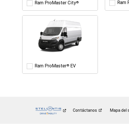
Ram 
Ram ProMaster City
®
Ram
ProMaster
City
®
Ram ProMaster
EV
®
Ram
ProMaster
®
EV
Contáctanos
Mapa del s