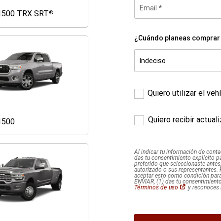
Email
1500 TRX SRT
®
Ram
1500
TRX
¿Cuándo planeas comprar 
SRT
®
¿Cuándo
planeas
Indeciso
comprar
Indeciso
1 mes o menos
2 a 3 meses
4 a 6 meses
7 a 12 meses
1 año +
tu
vehículo?
*
Quiero utilizar el ve
Quiero recibir actua
1500
Ram
1500
Al indicar tu información de conta
das tu consentimiento explícito p
preferido que seleccionaste antes
autorizado o sus representantes.
aceptar esto como condición para 
ENVIAR, (1) das tu consentimiento
(Abrir
Términos de uso
y reconoces 
en
una
ventana
nueva)