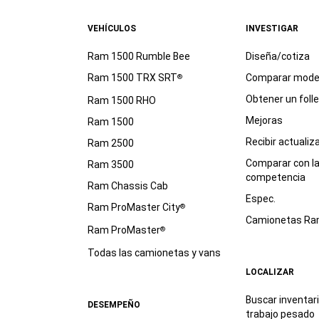
VEHÍCULOS
INVESTIGAR
Ram 1500 Rumble Bee
Diseña/cotiza
Ram 1500 TRX SRT
Comparar mode
®
Obtener un foll
Ram 1500 RHO
Mejoras
Ram 1500
Recibir actualiz
Ram 2500
Comparar con l
Ram 3500
competencia
Ram Chassis Cab
Espec.
Ram ProMaster City
®
Camionetas R
Ram ProMaster
®
Todas las camionetas y vans
LOCALIZAR
Buscar inventar
DESEMPEÑO
trabajo
pesado