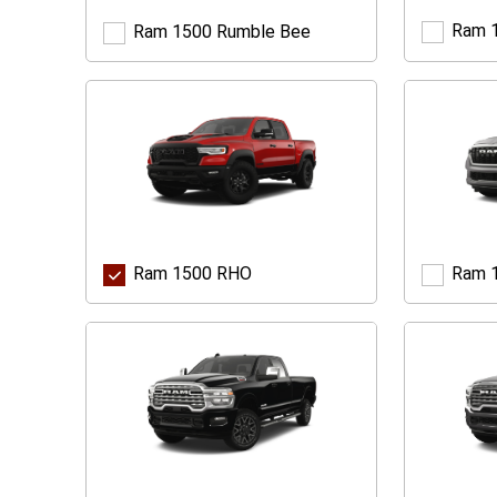
Ram 
Ram 1500 Rumble Bee
Ram
1500
Rumble
Bee
Ram 1500 RHO
Ram 
Ram
1500
RHO