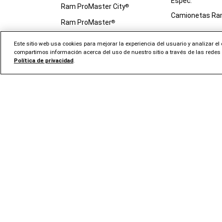
Espec.
Ram ProMaster City
®
Camionetas R
Ram ProMaster
®
Todas las camionetas y vans
Este sitio web usa cookies para mejorar la experiencia del usuario y analizar e
LOCALIZAR
compartimos información acerca del uso de nuestro sitio a través de las redes s
Política de privacidad
.
Buscar inventar
DESEMPEÑO
trabajo
pesado
La competición de Ram
Buscar nuevos
Comenzar con e
compra
ÚLTIMAS NOTICIAS DE LA RAM
Concesionarios
Noticias, comunicados de
Concesionarios
prensa y actualizaciones de
Prueba de mane
Ram
Inventario de u
certificados