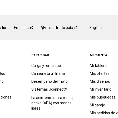
itio
Empleos
Encuentra tu
país
English
CAPACIDAD
MI CUENTA
Carga y remolque
Mi tablero
los
Camioneta utilitaria
Mis ofertas
eto
Desempeño del motor
Mis diseños
Sistemas Uconnect
Mi inventario
®
aciones
Mis búsquedas
La asistencia para manejo
activo (ADA) con manos
a
Mi garaje
libres
Mis pedidos de v