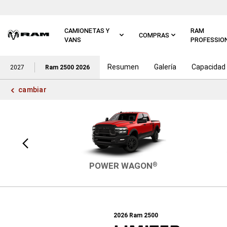
Ir al
contenido
principal
CAMIONETAS Y
RAM
COMPRAS
VANS
PROFESSIO
Resumen
Galería
Capacidad
Ir a
2027
Ram 2500 2026
navegación
principal
cambiar
Vista
anterior
POWER WAGON
®
2026
Ram 2500