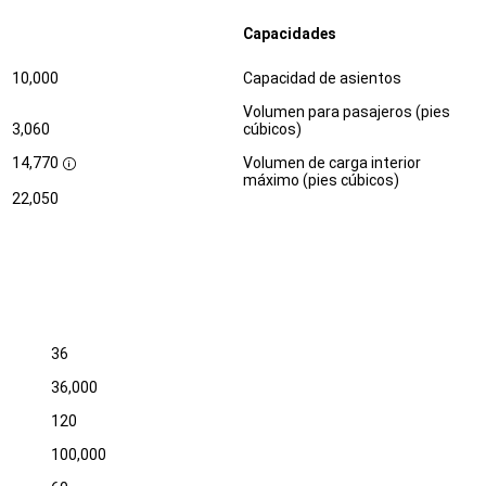
Capacidades
Especificaciones
Dimensiones
10,000
Capacidad de asientos
Volumen para pasajeros (pies
3,060
cúbicos)
14,770
Volumen de carga interior
D
máximo (pies cúbicos)
i
22,050
s
c
l
o
s
u
r
e
36
36,000
120
100,000