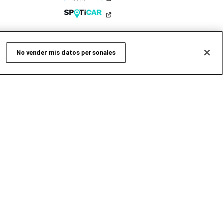
AL
No vender mis datos personales
al
onetas y
ciales
sionales
tados para
fesional de
esional
ro