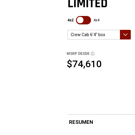
LIMITED
SDPToggle
4x2
4x4
Crew Cab 6'4" box
Crew Cab 8' box
Crew Cab 6'4" box
Mega Cab 6'4" box
MSRP DESDE
DISCLOSURE
$74,610
RESUMEN