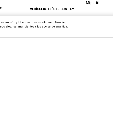
Mi perfil
am
VEHÍCULOS ELÉCTRICOS RAM
Vehículos eléctricos Ram
RAM PROFESSION
l desempeño y tráfico en nuestro sitio web. También
Ram 1500 REV
ociales, los anunciantes y los socios de analítica.
Ram Profession
Ram ProMaster
EV
®
io para
Mejoras en cami
vans
Beneficios comer
MUNDO RAM
l proceso de
Incentivos profe
Mercancía
Servicios conec
Recompensas
flotas
 Ram
Socios
Financiación pro
jo
vehículos
Tienda de Ram en
Amazon
sados
Carga de EV prof
Guía del
carroce
COSTO