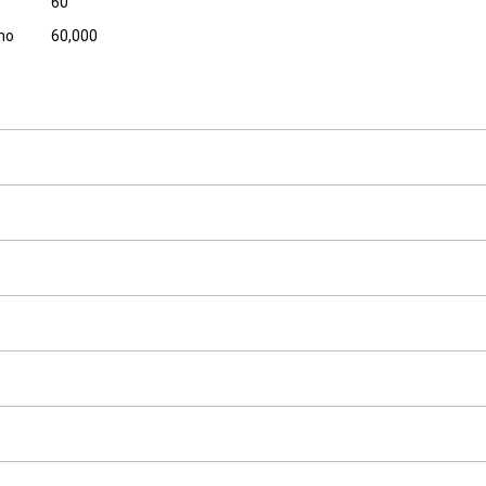
60
ino
60,000