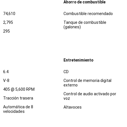
Ahorro de combustible
Especificaciones
Dimensiones
74,610
Combustible recomendado
2,795
Tanque de combustible
(galones)
295
Entretenimiento
Especificaciones
Dimensiones
6.4
CD
V-8
Control de memoria digital
externo
405 @ 5,600 RPM
Control de audio activado por
Tracción trasera
voz
Automática de 8
Altavoces
velocidades