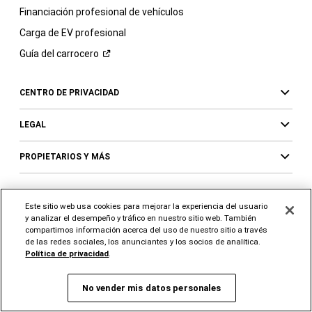
Financiación profesional de vehículos
Carga de EV profesional
Guía del
carrocero
CENTRO DE PRIVACIDAD
LEGAL
PROPIETARIOS Y MÁS
Este sitio web usa cookies para mejorar la experiencia del usuario
SÍGUENOS
SUPPORT
y analizar el desempeño y tráfico en nuestro sitio web. También
compartimos información acerca del uso de nuestro sitio a través
Visita
Visita
Visita
Visita
Visita
Visita
de las redes sociales, los anunciantes y los socios de analítica.
a
a
a
a
a
a
Política de privacidad
.
Ram
Ram
Ram
Ram
Ram
Ram
en
en
en
en
en
en
No vender mis datos personales
Instagram
YouTube
Twitter
Facebook
LinkedIn
TikTok