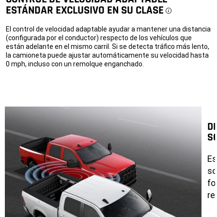
ESTÁNDAR EXCLUSIVO EN SU CLASE
Disclosure
El control de velocidad adaptable ayudar a mantener una distancia
(configurada por el conductor) respecto de los vehículos que
están adelante en el mismo carril. Si se detecta tráfico más lento,
la camioneta puede ajustar automáticamente su velocidad hasta
0 mph, incluso con un remolque enganchado.
D
S
Es
so
fo
re