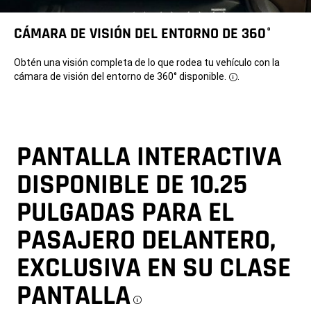
product
of
Apple®.
CÁMARA DE VISIÓN DEL ENTORNO DE 360°
Apple
CarPlay
is
Obtén una visión completa de lo que rodea tu vehículo con la
a
trademark
cámara de visión del entorno de 360° disponible.
.
Disclosure
of
Apple
Inc.
iPhone
is
a
trademark
PANTALLA INTERACTIVA
of
Apple
Inc.,
DISPONIBLE DE 10.25
registered
in
the
PULGADAS PARA EL
US
and
PASAJERO DELANTERO,
other
countries.
Apple
EXCLUSIVA EN SU CLASE
terms
of
use
PANTALLA
and
privacy
statements