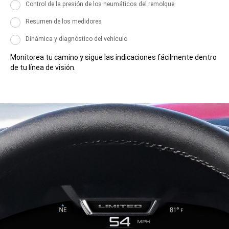
Pantalla
Control de la presión de los neumáticos del remolque
Pantalla
Resumen de los medidores
Pantalla
Dinámica y diagnóstico del vehículo
Monitorea tu camino y sigue las indicaciones fácilmente dentro
de tu línea de visión.
Monitorea
tu
camino
y
sigue
las
indicaciones
fácilmente
dentro
de
tu
línea
de
visión.