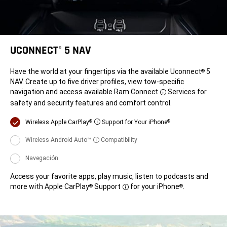
UCONNECT
5 NAV
®
Have the world at your fingertips via the available Uconnect
5
®
NAV. Create up to five driver profiles, view tow-specific
navigation and access available Ram Connect
Services for
Disclosure
safety and security features and comfort control.
Pantalla
Wireless Apple CarPlay
Support for Your iPhone
®
®
Disclosure
Pantalla
Wireless Android Auto™
Compatibility
Disclosure
Pantalla
Navegación
Access your favorite apps, play music, listen to podcasts and
more with Apple CarPlay
Support
for your iPhone
.
®
®
Disclosure
Access
your
favorite
apps,
play