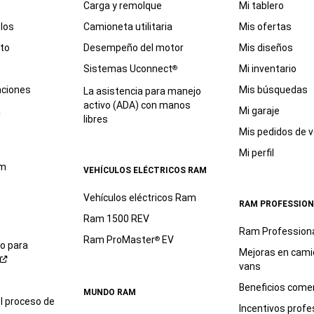
Carga y remolque
Mi tablero
los
Camioneta utilitaria
Mis ofertas
eto
Desempeño del motor
Mis diseños
Sistemas Uconnect
Mi inventario
®
aciones
Mis búsquedas
La asistencia para manejo
activo (ADA) con manos
a
Mi garaje
libres
Mis pedidos de v
Mi perfil
am
VEHÍCULOS ELÉCTRICOS RAM
Vehículos eléctricos Ram
RAM PROFESSION
Ram 1500 REV
Ram Profession
Ram ProMaster
EV
®
io para
Mejoras en cami
vans
Beneficios comer
MUNDO RAM
l proceso de
Incentivos profe