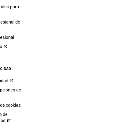
tados para
fesional de
esional
ro
ACIDAD
cidad
opciones de
 de cookies
o de
tos