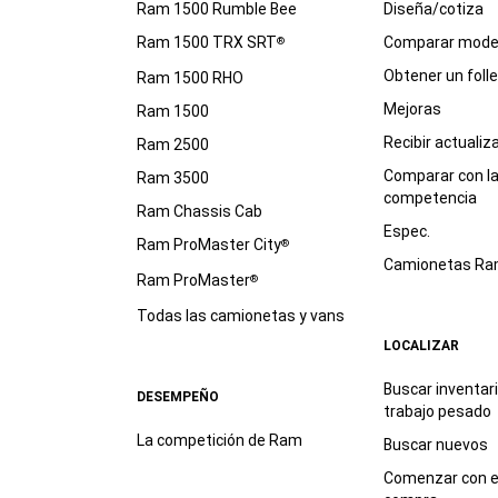
Ram 1500 Rumble Bee
Diseña/cotiza
Ram 1500 TRX SRT
Comparar mode
®
Obtener un foll
Ram 1500 RHO
Mejoras
Ram 1500
Recibir actualiz
Ram 2500
Comparar con l
Ram 3500
competencia
Ram Chassis Cab
Espec.
Ram ProMaster City
®
Camionetas R
Ram ProMaster
®
Todas las camionetas y vans
LOCALIZAR
Buscar inventar
DESEMPEÑO
trabajo
pesado
La competición de Ram
Buscar nuevos
Comenzar con e