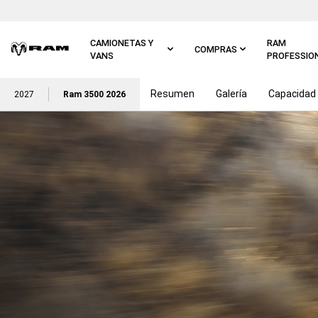
Ir al
contenido
principal
CAMIONETAS Y
RAM
COMPRAS
VANS
PROFESSIO
Resumen
Galería
Capacidad
Ir a
2027
Ram 3500 2026
navegación
principal