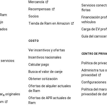
Mercancía
Servicios conec
Recompensas
flotas
 Ram
Socios
Financiación pro
jo
vehículos
Tienda de Ram en
Amazon
sados
Carga de EV prof
Guía del
carroce
COSTO
Ver incentivos y ofertas
CENTRO DE PRIV
Incentivos nacionales
servicios
Política de
priva
Calcular pago
Administra tus 
Busca el valor de canje
privacidad
Obtener cotización
e
Configuraciones
Ofertas de alquiler actuales
Política del marc
de Ram
ar
originales
privacidad de
da
®
Ofertas de APR actuales de
am
Ram