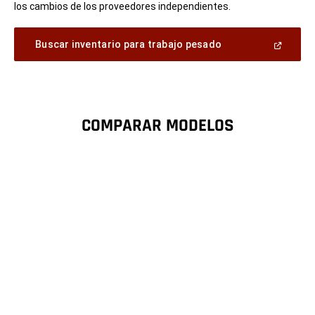
los cambios de los proveedores independientes.
(Abrir
Buscar inventario para trabajo pesado
en
una
ventana
nueva)
COMPARAR MODELOS