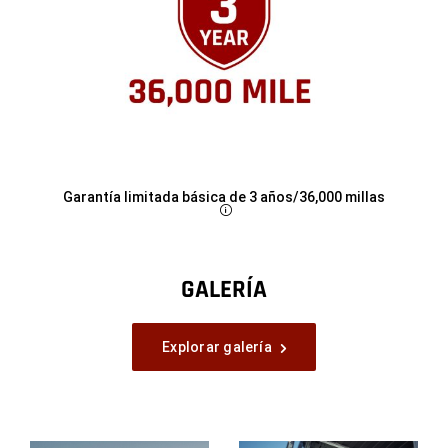
Garantía limitada básica de 3 años/36,000 millas
Disclosure
GALERÍA
Explorar galería
Explorar
toda