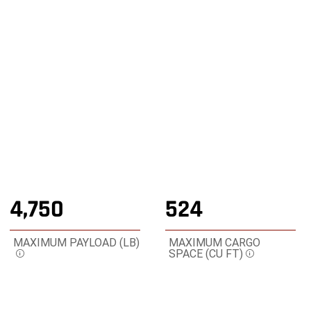
ENCIENDÉTE CON LA POTENCIA DE UNA CAMIONETA
RAM
,
Compra en línea
,
Mostrar
Mostrar
imagen
imagen
1
2
de
de
2
2
4,750
524
MAXIMUM PAYLOAD (LB)
MAXIMUM CARGO
SPACE (CU FT)
Disclosure
Disclosure