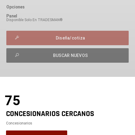
Opciones
Panel
Disponible Solo En TRADESMAN®
Diseña/cotiza
BUSCAR NUEVOS
exit
2d
Modelizer
75
CONCESIONARIOS CERCANOS
Concesionarios