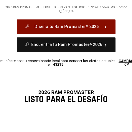
2026 RAM PROMASTER® 3500 SLT CARGO VAN HIGH ROOF 159" WB shown. MSRP desde
$56,320
Disclosure
Diseña tu Ram Promaster
2026
®
Encuentra tu Ram Promaster
2026
®
munícate con tu concesionario local para conocer las ofertas actuales
CAMBI
en
43215
CP
2026 RAM PROMASTER
LISTO PARA EL DESAFÍO