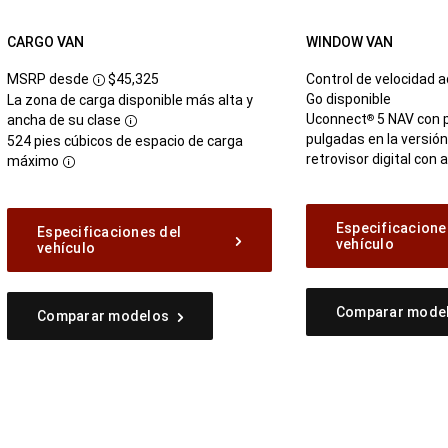
CARGO VAN
WINDOW VAN
MSRP desde
$45,325
Control de velocidad 
Disclosure
Go disponible
La zona de carga disponible más alta y
Uconnect
5 NAV con p
®
ancha de su clase
Disclosure
pulgadas en la versió
524 pies cúbicos de espacio de carga
retrovisor digital con
máximo
Disclosure
Especificacione
Especificaciones del
vehículo
vehículo
Comparar mode
Comparar modelos