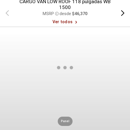
CARGO VAN LOW ROOF 118 pulgadas WB
CAR
1500
Vista
Vista
MSRP
desde
$46,370
Disclosure
anterior
siguien
Ver todos
Panel