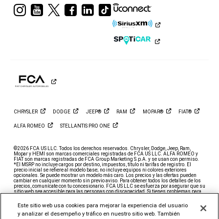
Visita
Visita
Visita
Visita
Visita
Visita
a
a
a
a
a
a
Ram
Ram
Ram
Ram
Ram
Ram
en
en
en
en
en
en
Instagram
YouTube
Twitter
Facebook
LinkedIn
TikTok
CHRYSLER
DODGE
JEEP®
RAM
MOPAR®
FIAT®
ALFA
ROMEO
STELLANTIS PRO
ONE
©2026 FCA US LLC. Todos los derechos reservados. Chrysler, Dodge, Jeep, Ram,
Mopar y HEMI son marcas comerciales registradas de FCA US LLC. ALFA ROMEO y
FIAT son marcas registradas de FCA Group Marketing S.p.A. y se usan con permiso.
*El MSRP no incluye cargos por destino, impuestos, título ni tarifas de registro. El
precio inicial se refiere al modelo base; no incluye equipos ni colores exteriores
opcionales. Se puede mostrar un modelo más caro. Los precios y las ofertas pueden
cambiar en cualquier momento sin previo aviso. Para obtener todos los detalles de los
precios, comunícate con tu concesionario. FCA US LLC se esfuerza por asegurar que su
sitio web sea accesible para las personas con discapacidad. Si tienes problemas para
acceder al contenido de www.ramtrucks.com,
comunícate con nuestro equipo de
atención al cliente de Ram vía correo electrónico
o llama al 1-866-726-4636, para obtener
Este sitio web usa cookies para mejorar la experiencia del usuario
más ayuda o para informar acerca de un problema. El acceso a
y analizar el desempeño y tráfico en nuestro sitio web. También
https://fcagroup.my.site.com/RAM/s/ está sujeto a la política de privacidad y términos
de uso de FCA LLC.