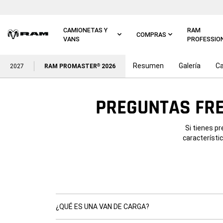
Ir al
contenido
principal
CAMIONETAS Y
RAM
COMPRAS
VANS
PROFESSIO
Resumen
Galería
Ca
Ir a
2027
RAM PROMASTER
2026
®
navegación
principal
PREGUNTAS FR
Si tienes p
característi
¿QUÉ ES UNA VAN DE CARGA?