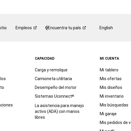
itio
Empleos
Encuentra tu
país
English
CAPACIDAD
MI CUENTA
Carga y remolque
Mi tablero
los
Camioneta utilitaria
Mis ofertas
eto
Desempeño del motor
Mis diseños
Sistemas Uconnect
Mi inventario
®
aciones
Mis búsquedas
La asistencia para manejo
activo (ADA) con manos
a
Mi garaje
libres
Mis pedidos de v