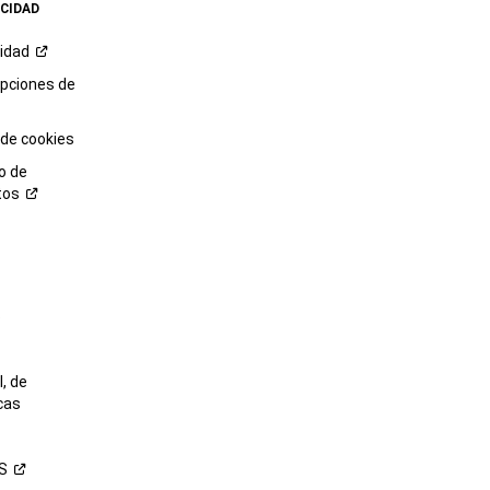
ACIDAD
cidad
opciones de
 de cookies
o de
tos
o
, de
cas
S