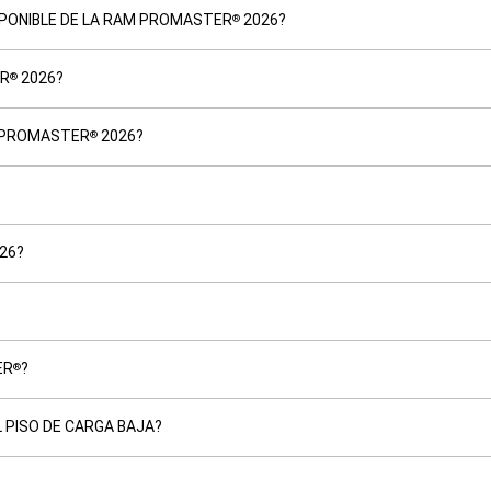
SPONIBLE DE LA RAM PROMASTER
2026?
®
ER
2026?
®
M PROMASTER
2026?
®
26?
ER
?
®
 PISO DE CARGA BAJA?
?