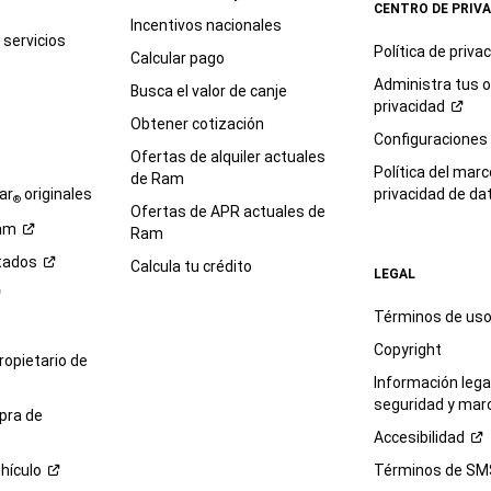
CENTRO DE PRIV
Incentivos nacionales
servicios
Política de
priva
Calcular pago
Administra tus 
Busca el valor de canje
privacidad
Obtener cotización
e
Configuraciones
Ofertas de alquiler actuales
Política del marc
de Ram
ar
originales
privacidad de
da
®
Ofertas de APR actuales de
am
Ram
tados
Calcula tu crédito
LEGAL
Términos de us
Copyright
propietario de
Información legal
seguridad y mar
pra de
Accesibilidad
hículo
Términos de
SM