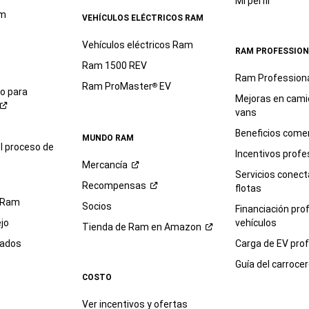
Mi perfil
am
VEHÍCULOS ELÉCTRICOS RAM
Vehículos eléctricos Ram
RAM PROFESSION
Ram 1500 REV
Ram Profession
Ram ProMaster
EV
®
io para
Mejoras en cami
vans
Beneficios comer
MUNDO RAM
l proceso de
Incentivos profe
Mercancía
Servicios conec
Recompensas
flotas
 Ram
Socios
Financiación pro
jo
vehículos
Tienda de Ram en
Amazon
sados
Carga de EV prof
Guía del
carroce
COSTO
Ver incentivos y ofertas