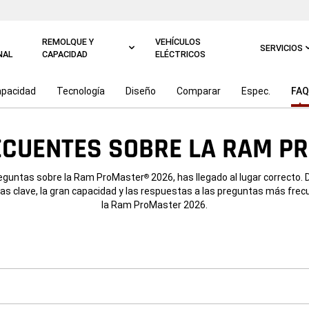
REMOLQUE Y
VEHÍCULOS
SERVICIOS
NAL
CAPACIDAD
ELÉCTRICOS
pacidad
Tecnología
Diseño
Comparar
Espec.
FAQ
ECUENTES SOBRE LA RAM P
reguntas sobre la Ram ProMaster
2026, has llegado al lugar correcto.
®
cas clave, la gran capacidad y las respuestas a las preguntas más fre
la Ram ProMaster 2026.