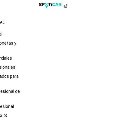
AL
al
onetas y
ciales
sionales
tados para
fesional de
esional
ro