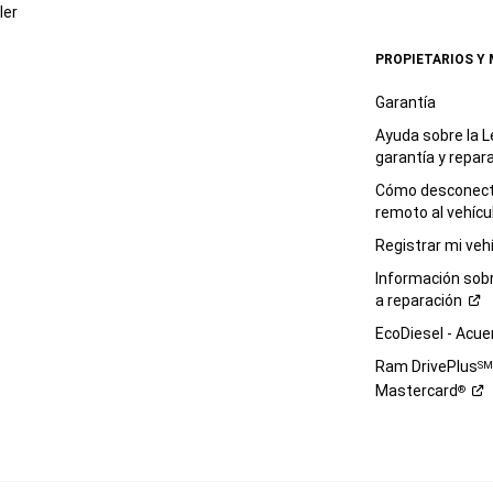
ler
PROPIETARIOS Y
Garantía
Ayuda sobre la L
garantía y
repar
Cómo desconecta
remoto al
vehícu
Registrar mi
veh
Información sob
a
reparación
EcoDiesel -
Acue
Ram DrivePlus
S
Mastercard
®