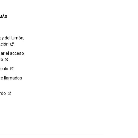
 MÁS
ey del Limón,
ación
r el acceso
lo
ículo
re llamados
rdo
M