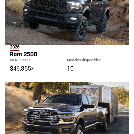
2026
Ram 2500
MSRP desde
Modelos disponibles
$46,855
10
Disclosure