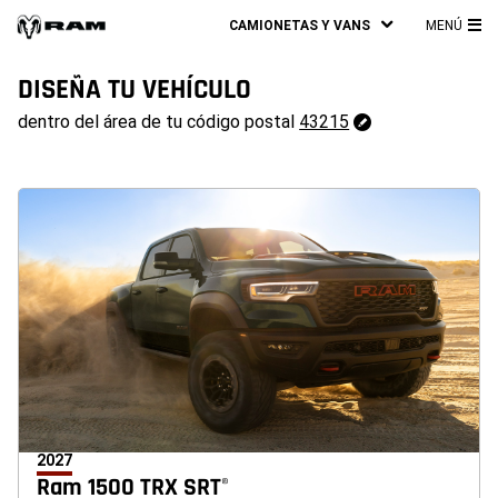
CAMIONETAS Y VANS
MENÚ
ME
PRI
DISEÑA TU VEHÍCULO
43215
dentro del área de tu código postal
43215
Cambiar
código
postal
2027
Ram 1500 TRX SRT
®