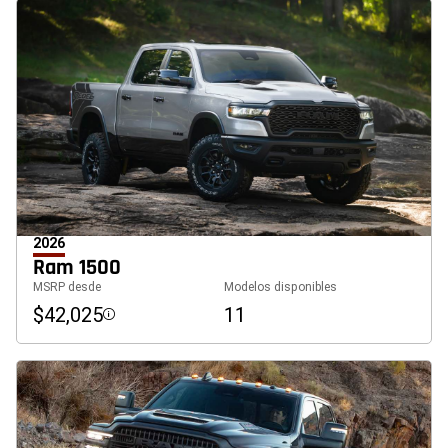
2026
Ram 1500
MSRP desde
Modelos disponibles
$42,025
11
Disclosure