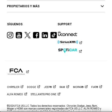
PROPIETARIOS Y MÁS
SÍGUENOS
SUPPORT
Visita
Visita
Visita
Visita
Visita
Visita
a
a
a
a
a
a
Ram
Ram
Ram
Ram
Ram
Ram
en
en
en
en
en
en
Instagram
YouTube
Twitter
Facebook
LinkedIn
TikTok
CHRYSLER
DODGE
JEEP®
RAM
MOPAR®
FIAT®
ALFA
ROMEO
STELLANTIS PRO
ONE
©2026 FCA US LLC. Todos los derechos reservados. Chrysler, Dodge, Jeep, Ram,
Mopar y HEMI son marcas comerciales registradas de FCA US LLC. ALFA ROMEO y
FIAT son marcas registradas de FCA Group Marketing S.p.A. y se usan con permiso.