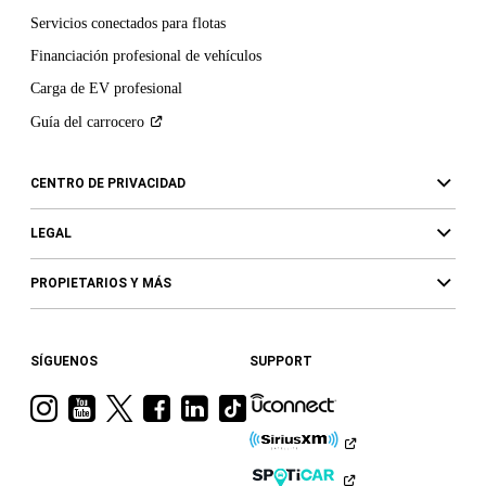
Servicios conectados para flotas
Financiación profesional de vehículos
Carga de EV profesional
Guía del
carrocero
CENTRO DE PRIVACIDAD
LEGAL
PROPIETARIOS Y MÁS
SÍGUENOS
SUPPORT
Visita
Visita
Visita
Visita
Visita
Visita
a
a
a
a
a
a
Ram
Ram
Ram
Ram
Ram
Ram