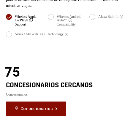
mientras viajas.
Pantalla
Pantalla
Pantalla
Wireless Apple
Wireless Android
Alexa
Built-In
Disclos
CarPlay
Auto™
®
Disclosure
Disclosure
Support
Compatibility
Pantalla
SiriusXM
with 360L
Technology
®
Disclosure
75
CONCESIONARIOS CERCANOS
Concesionarios
Concesionarios