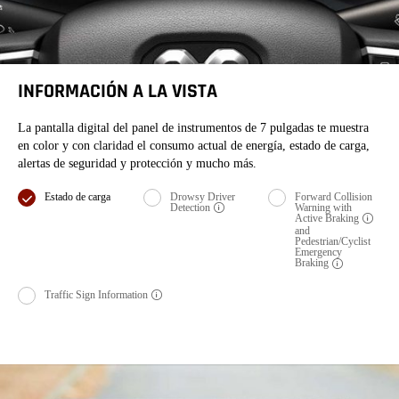
INFORMACIÓN A LA VISTA
La pantalla digital del panel de instrumentos de 7 pulgadas te muestra
en color y con claridad el consumo actual de energía, estado de carga,
alertas de seguridad y protección y mucho más.
Pantalla
Pantalla
Pantalla
Estado de carga
Drowsy Driver
Forward Collision
Detection
Warning with
Disclosure
Active
Braking
Disclos
and
Pedestrian/Cyclist
Emergency
Braking
Disclosure
Pantalla
Traffic Sign
Information
Disclosure