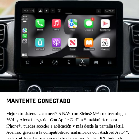
MANTENTE CONECTADO
Mejora tu sistema Uconnect
5 NAV con SiriusXM
con tecnología
®
®
360L y Alexa integrado. Con Apple CarPlay
inalámbrico para tu
®
iPhone
, puedes acceder a aplicación y más desde la pantalla táctil.
®
Además, gracias a la compatibilidad inalámbrica con Android Auto™,
podrás utilizar las funciones de tu dispositivo Android™, todo ello