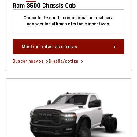
Ram 3500 Chassis Cab
Comunícate con tu concesionario local para
conocer las últimas ofertas e incentivos.
Mostrar
Mostrar todas las ofertas
todas
las
Buscar
Diseña/cotiza
Buscar nuevos
Diseña/cotiza
ofertas
nuevos
button
button
button