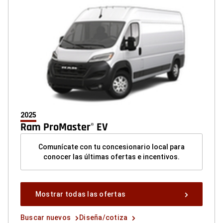
2025
Ram ProMaster
EV
®
Comunícate con tu concesionario local para
conocer las últimas ofertas e incentivos.
Mostrar
Mostrar todas las ofertas
todas
las
Buscar
Diseña/cotiza
Buscar nuevos
Diseña/cotiza
ofertas