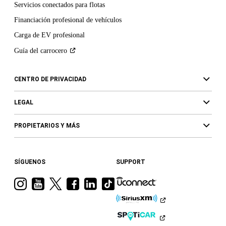
Servicios conectados para flotas
Financiación profesional de vehículos
Carga de EV profesional
Guía del
carrocero
CENTRO DE PRIVACIDAD
LEGAL
PROPIETARIOS Y MÁS
SÍGUENOS
SUPPORT
Visita
Visita
Visita
Visita
Visita
Visita
a
a
a
a
a
a
Ram
Ram
Ram
Ram
Ram
Ram
en
en
en
en
en
en