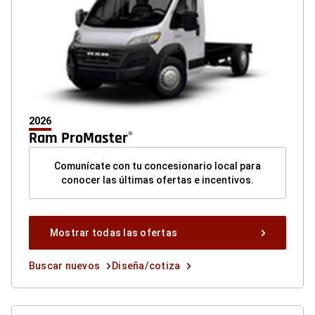
2026
Ram ProMaster
®
Comunícate con tu concesionario local para
conocer las últimas ofertas e incentivos.
Mostrar
Mostrar todas las ofertas
todas
las
Buscar
Diseña/cotiza
Buscar nuevos
Diseña/cotiza
ofertas
nuevos
button
button
button