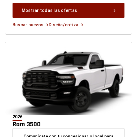
Mostrar
Mostrar todas las ofertas
todas
las
Buscar
Diseña/cotiza
Buscar nuevos
Diseña/cotiza
ofertas
nuevos
button
button
button
2026
Ram 3500
Comunícate con tu concesionario local para