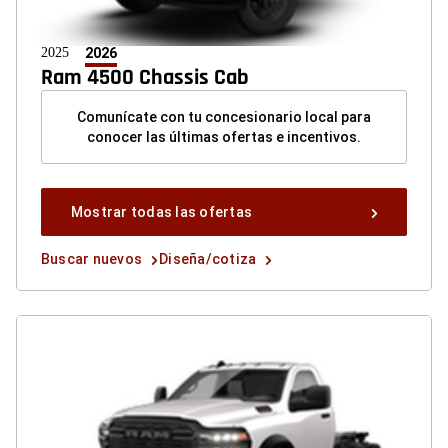
2025
2026
Ram 4500 Chassis Cab
Comunícate con tu concesionario local para
conocer las últimas ofertas e incentivos.
Mostrar
Mostrar todas las ofertas
todas
las
Buscar
Diseña/cotiza
Buscar nuevos
Diseña/cotiza
ofertas
nuevos
button
button
button