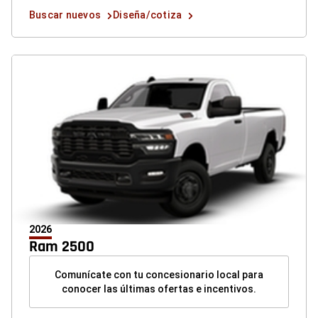
las
Buscar
Diseña/cotiza
Buscar nuevos
Diseña/cotiza
ofertas
nuevos
button
button
button
2026
Ram 2500
Comunícate con tu concesionario local para
conocer las últimas ofertas e incentivos.