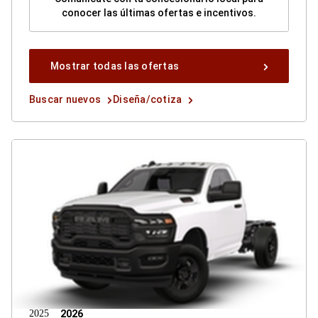
conocer las últimas ofertas e incentivos.
Mostrar
Mostrar todas las ofertas
todas
las
Buscar
Diseña/cotiza
Buscar nuevos
Diseña/cotiza
ofertas
nuevos
button
button
button
2025
2026