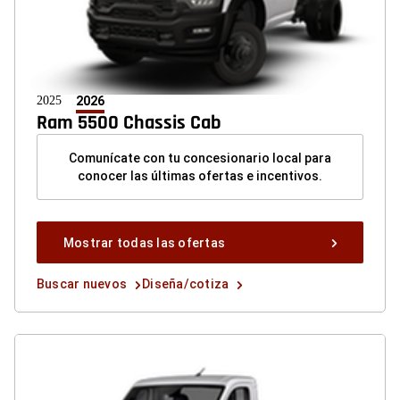
2025
2026
Ram 5500 Chassis Cab
Comunícate con tu concesionario local para
conocer las últimas ofertas e incentivos.
Mostrar
Mostrar todas las ofertas
todas
las
Buscar
Diseña/cotiza
Buscar nuevos
Diseña/cotiza
ofertas
nuevos
button
button
button