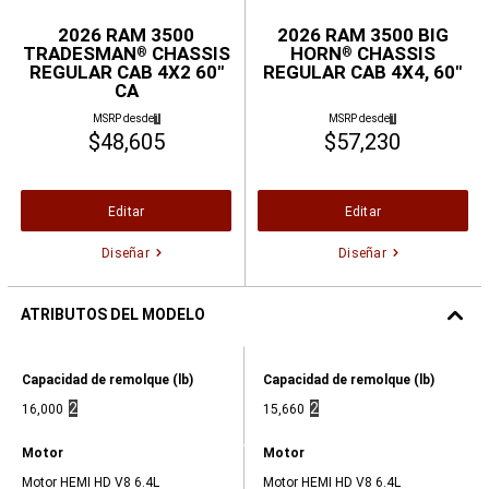
2026 RAM 3500
2026 RAM 3500 BIG
TRADESMAN
CHASSIS
HORN
CHASSIS
®
®
REGULAR CAB 4X2 60"
REGULAR CAB 4X4, 60"
CA
(
)
(
)
MSRP desde
1
MSRP desde
1
Divulgación
Divulgación
$48,605
$57,230
Editar
Editar
Diseñar
Diseñar
ATRIBUTOS DEL MODELO
2026
RAM
Atributos
Atributos
Capacidad de remolque (lb)
Capacidad de remolque (lb)
3500
del
del
TRADESMAN®
(
)
(
)
2
2
modelo,
16,000
modelo,
15,660
CHASSIS
Divulgación
Divulgación
Capacidad
Capacidad
REGULAR
de
de
CAB
Atributos
Atributos
Motor
Motor
remolque
remolque
4X2
del
del
(lb),
(lb),
60"
modelo,
Motor HEMI HD V8 6.4L
modelo,
Motor HEMI HD V8 6.4L
16000,
15660,