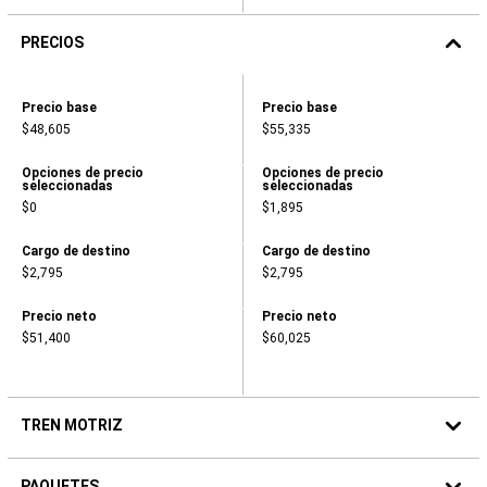
PRECIOS
2026
RAM
Precios,
Precios,
Precio base
Precio base
3500
Precio
Precio
TRADESMAN®
$48,605
$55,335
base,
base,
CHASSIS
,
,
REGULAR
$48,605
$55,335
CAB
Precios,
Precios,
Opciones de precio
Opciones de precio
seleccionadas
seleccionadas
4X2
Opciones
Opciones
60"
de
de
$0
$1,895
CA
precio
precio
2026
seleccionadas,
seleccionadas,
RAM
,
,
Precios,
Precios,
Cargo de destino
Cargo de destino
3500
$0
$1,895
Cargo
Cargo
$2,795
$2,795
BIG
de
de
HORN®
destino,
destino,
CHASSIS
,
,
Precios,
Precios,
Precio neto
Precio neto
REGULAR
$2,795
$2,795
Precio
Precio
$51,400
$60,025
CAB
neto,
neto,
4X4,
,
,
60"
$51,400
$60,025
TREN MOTRIZ
PAQUETES