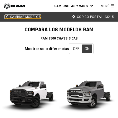
CAMIONETAS Y VANS
MENÚ
ME
CAMBIAR MODELOS
CÓDIGO POSTAL:
43215
PRI
COMPARA LOS MODELOS RAM
RAM 3500 CHASSIS CAB
Mostrar solo diferencias
OFF
ON
Mostrar
solo
diferencias
-
ON
active