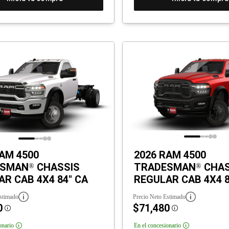
AM 4500
2026 RAM 4500
ESMAN
CHASSIS
TRADESMAN
CHAS
®
®
R CAB 4X4 84" CA
REGULAR CAB 4X4 8
stimado
Precio Neto Estimado
0
$71,480
Disclosure
Disclosure
onario
En el concesionario
Disclosure
Disclosure