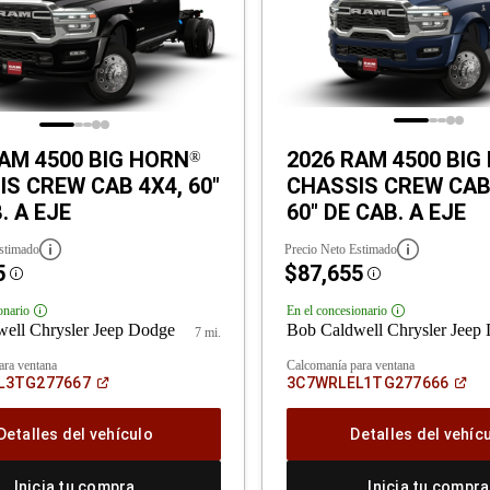
AM 4500 BIG HORN
2026 RAM 4500 BIG
®
S CREW CAB 4X4, 60"
CHASSIS CREW CAB
. A EJE
60" DE CAB. A EJE
stimado
Precio Neto Estimado
5
$87,655
Disclosure
Disclosure
onario
En el concesionario
Disclosure
Disclosure
ell Chrysler Jeep Dodge
Bob Caldwell Chrysler Jeep
7 mi.
ara ventana
Calcomanía para ventana
(Abrir
(Ab
L3TG277667
3C7WRLEL1TG277666
en
en
una
un
ventana
ve
Detalles del vehículo
Detalles del vehíc
nueva)
nue
Inicia tu compra
Inicia tu compra