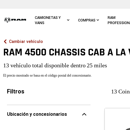
Ir al
contenido
principal
CAMIONETAS Y
RAM
COMPRAS
VANS
PROFESSION
Ir a
Cambiar vehículo
navegación
principal
RAM 4500 CHASSIS CAB A LA 
13 vehículo total disponible dentro
25 miles
El precio mostrado se basa en el código postal del concesionario.
Filtros
13 Coin
Ubicación y concesionarios