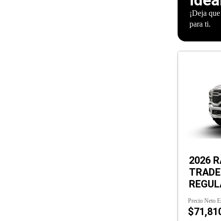
¡Deja que
para ti.
2026 R
TRAD
REGULA
Precio Neto E
$71,81