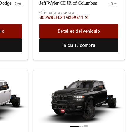
 Dodge
Jeff Wyler CDJR of Columbus
7 mi.
13 mi.
Calcomanía para ventana
rir
(Abrir
3C7WRLFLXTG269211
en
a
una
ntana
ventana
ulo
Detalles del vehículo
eva)
nueva)
Inicia tu compra