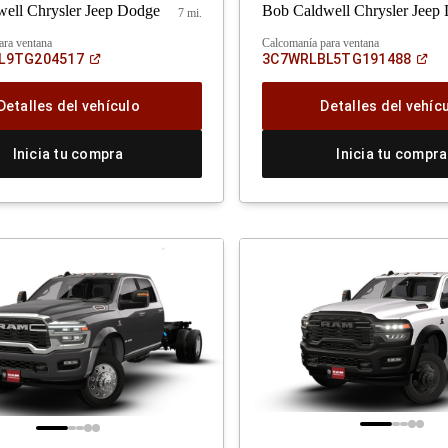
ell Chrysler Jeep Dodge
Bob Caldwell Chrysler Jeep
7 mi.
ara ventana
Calcomanía para ventana
(Abrir
(Ab
L9TG204517
3C7WRLBL5TG191488
en
en
una
un
ventana
ve
Detalles del vehículo
Detalles del vehíc
nueva)
nu
Inicia tu compra
Inicia tu compra