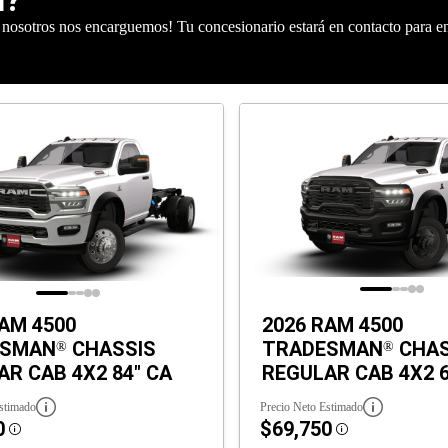
 nosotros nos encarguemos! Tu concesionario estará en contacto para e
AM 4500
2026 RAM 4500
ESMAN
CHASSIS
TRADESMAN
CHAS
®
®
R CAB 4X2 84" CA
REGULAR CAB 4X2 6
stimado
Precio Neto Estimado
0
$69,750
Disclosure
Disclosure