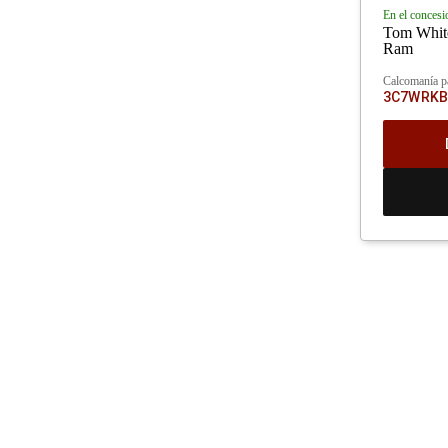
En el concesi
Tom White
Ram
Calcomanía p
3C7WRKB