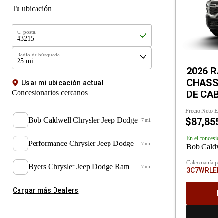
Tu ubicación
C. postal
Radio de búsqueda
25 mi.
2026 R
CHASSI
Usar mi ubicación actual
Concesionarios cercanos
DE CAB
Precio Neto E
Bob Caldwell Chrysler Jeep Dodge
$87,85
7 mi.
En el concesi
Performance Chrysler Jeep Dodge
7 mi.
Bob Caldw
Calcomanía p
Byers Chrysler Jeep Dodge Ram
7 mi.
3C7WRLE
Cargar más Dealers