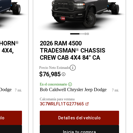
 HORN
2026 RAM 4500
®
 4X4,
TRADESMAN
CHASSIS
®
CREW CAB 4X4 84" CA
Precio Neto Estimado
$76,985
Disclosure
En el concesionario
Disclosure
 Dodge
Bob Caldwell Chrysler Jeep Dodge
7 mi.
7 mi.
Calcomanía para ventana
rir
(Abrir
3C7WRLFL1TG277665
en
a
una
ntana
ventana
ulo
Detalles del vehículo
va)
nueva)
Inicia tu compra