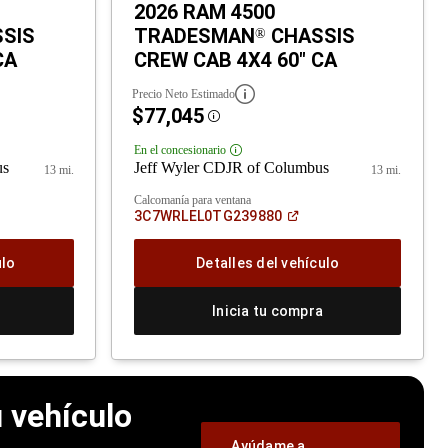
2026 RAM 4500
SIS
TRADESMAN
CHASSIS
®
CA
CREW CAB 4X4 60" CA
Precio Neto Estimado
$77,045
Disclosure
En el concesionario
Disclosure
us
Jeff Wyler CDJR of Columbus
13 mi.
13 mi.
Calcomanía para ventana
rir
(Abrir
3C7WRLEL0TG239880
en
a
una
ntana
ventana
ulo
Detalles del vehículo
va)
nueva)
Inicia tu compra
 vehículo
Ayúdame a