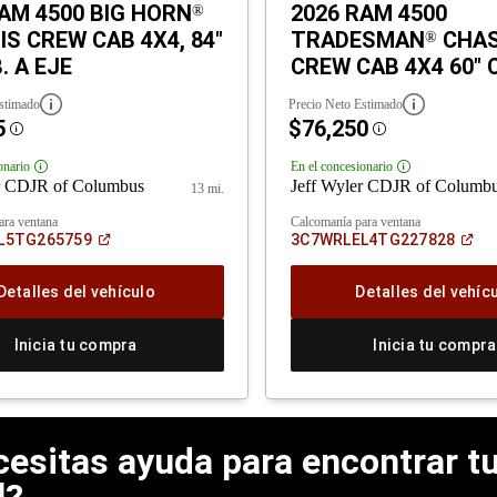
AM 4500 BIG HORN
2026 RAM 4500
®
S CREW CAB 4X4, 84"
TRADESMAN
CHAS
®
. A EJE
CREW CAB 4X4 60" 
stimado
Precio Neto Estimado
5
$76,250
Disclosure
Disclosure
onario
En el concesionario
Disclosure
Disclosure
r CDJR of Columbus
Jeff Wyler CDJR of Columb
13 mi.
ara ventana
Calcomanía para ventana
(Abrir
(Ab
L5TG265759
3C7WRLEL4TG227828
en
en
una
un
ventana
ve
Detalles del vehículo
Detalles del vehíc
nueva)
nue
Inicia tu compra
Inicia tu compra
esitas ayuda para encontrar tu
l?