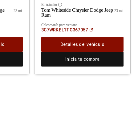
En tránsito
Disclosure
dge
Tom Whiteside Chrysler Dodge Jeep
23 mi.
23 mi.
Ram
Calcomanía para ventana
rir
(Abrir
3C7WRKBL1TG367057
en
a
una
ntana
ventana
ulo
Detalles del vehículo
eva)
nueva)
Inicia tu compra