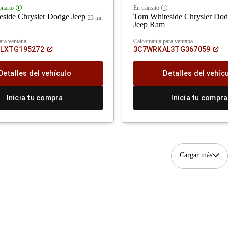
onario
En tránsito
Disclosure
Disclosure
side Chrysler Dodge Jeep
Tom Whiteside Chrysler Do
23 mi.
Jeep Ram
ara ventana
Calcomanía para ventana
(Abrir
(Ab
LXTG195272
3C7WRKAL3TG367059
en
en
una
un
ventana
ve
Detalles del vehículo
Detalles del vehíc
nueva)
nu
Inicia tu compra
Inicia tu compra
Cargar más