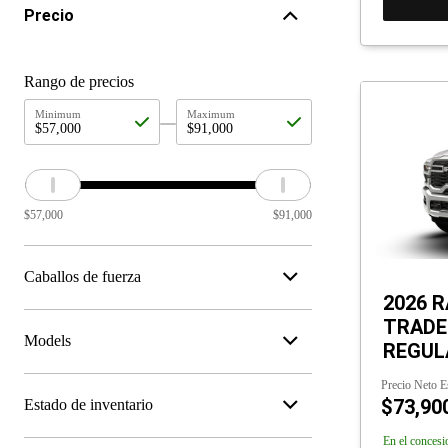
Precio
Rango de precios
Minimum
Maximum
$
57,000
$
91,000
Caballos de fuerza
2026 R
TRAD
Models
REGULA
Precio Neto E
$73,90
Estado de inventario
En el concesi