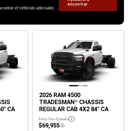
encontrar
ncontrar el vehículo adecuado
2026 RAM 4500
SIS
TRADESMAN
CHASSIS
®
0" CA
REGULAR CAB 4X2 84" CA
Precio Neto Estimado
$69,955
Disclosure