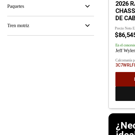
2026 R
Paquetes
CHASSI
DE CAB
Tren motriz
Precio Neto E
$86,54
En el concesi
Jeff Wyle
Calcomanía p
3C7WRLF
¿Nec
idea