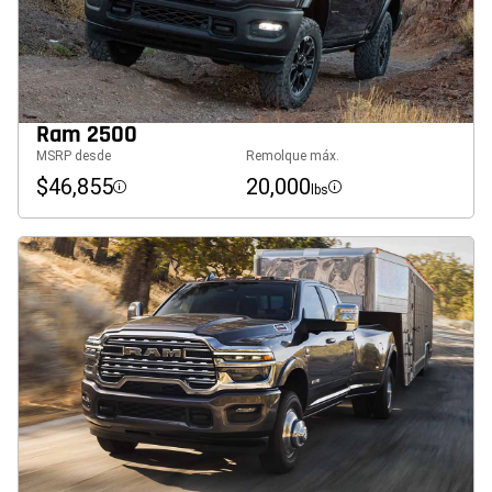
Ram 2500
MSRP desde
Remolque máx.
$46,855
20,000
lbs
Disclosure
Disclosure