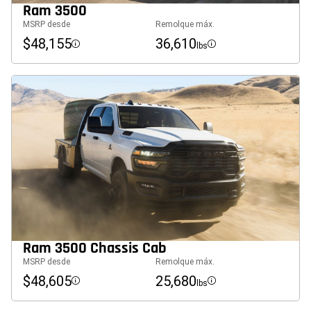
Ram 3500
MSRP desde
Remolque máx.
$48,155
36,610
lbs
Disclosure
Disclosure
Ram 3500 Chassis Cab
MSRP desde
Remolque máx.
$48,605
25,680
lbs
Disclosure
Disclosure