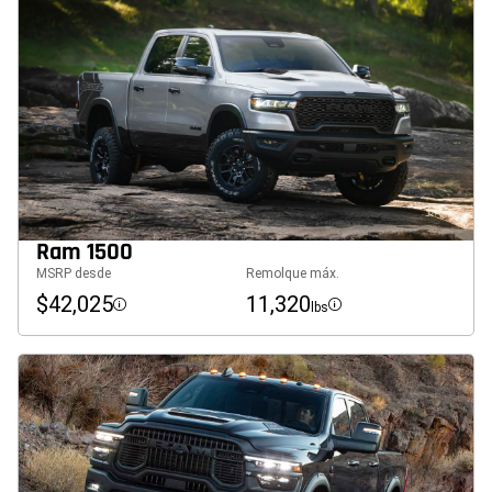
Ram 1500
MSRP desde
Remolque máx.
$42,025
11,320
lbs
Disclosure
Disclosure