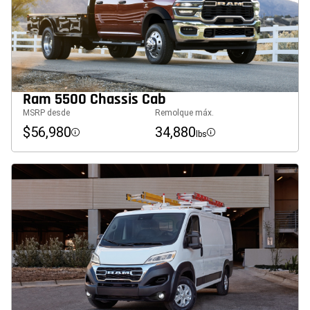
Ram 5500 Chassis Cab
MSRP desde
Remolque máx.
$56,980
34,880
lbs
Disclosure
Disclosure