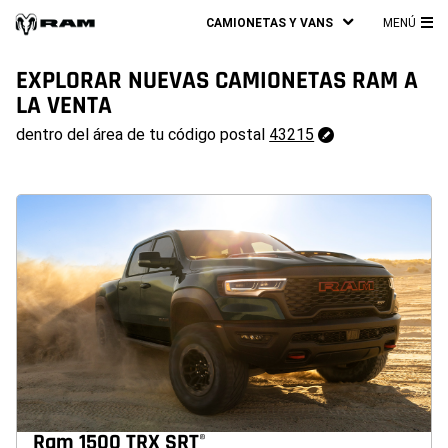
CAMIONETAS Y VANS
MENÚ
ME
PRI
EXPLORAR NUEVAS CAMIONETAS RAM A
LA VENTA
43215
dentro del área de tu código postal
43215
Cambiar
código
postal
Ram 1500 TRX SRT
®