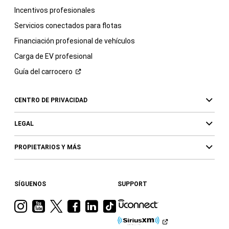
Incentivos profesionales
Servicios conectados para flotas
Financiación profesional de vehículos
Carga de EV profesional
Guía del
carrocero
CENTRO DE PRIVACIDAD
LEGAL
PROPIETARIOS Y MÁS
SÍGUENOS
SUPPORT
Visita
Visita
Visita
Visita
Visita
Visita
a
a
a
a
a
a