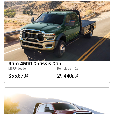
Ram 4500 Chassis Cab
MSRP desde
Remolque máx.
$55,870
29,440
lbs
Disclosure
Disclosure