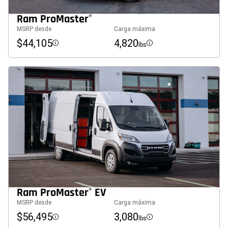
Ram ProMaster
®
MSRP desde
Carga máxima
$44,105
4,820
lbs
Disclosure
Disclosure
Ram ProMaster
EV
®
MSRP desde
Carga máxima
$56,495
3,080
lbs
Disclosure
Disclosure