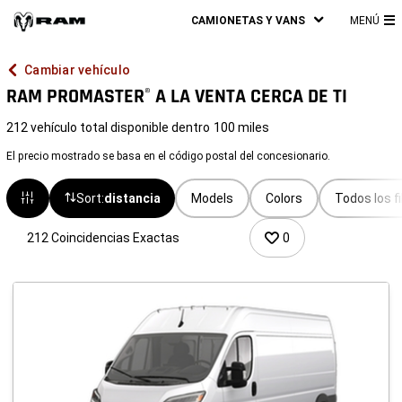
CAMIONETAS Y VANS
MENÚ
M
PR
Cambiar vehículo
RAM PROMASTER
A LA VENTA CERCA DE TI
®
212 vehículo total disponible dentro
100 miles
El precio mostrado se basa en el código postal del concesionario.
Sort:
distancia
Models
Colors
Todos los fi
212 Coincidencias Exactas
0