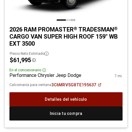
2026 RAM PROMASTER
TRADESMAN
®
®
CARGO VAN SUPER HIGH ROOF 159" WB
EXT 3500
Precio Neto Estimado
$61,995
Disclosure
En el concesionario
Disclosure
Performance Chrysler Jeep Dodge
7 mi.
(Abrir
3C6MRVSG8TE195637
Calcomanía para ventana
en
una
ventana
Detalles del vehículo
nueva)
Inicia tu compra