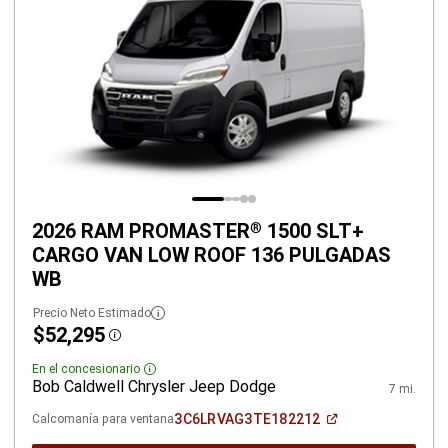
2026 RAM PROMASTER
1500 SLT+
®
CARGO VAN LOW ROOF 136 PULGADAS
WB
Precio Neto Estimado
$52,295
Disclosure
En el concesionario
Disclosure
Bob Caldwell Chrysler Jeep Dodge
7 mi.
(Abrir
3C6LRVAG3TE182212
Calcomanía para ventana
en
una