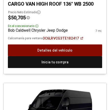
CARGO VAN HIGH ROOF 136" WB 2500
Precio Neto Estimado
$50,705
Disclosure
En el concesionario
Disclosure
Bob Caldwell Chrysler Jeep Dodge
7 mi.
(Abrir
3C6LRVCG3TE182417
Calcomanía para ventana
en
una
ventana
Detalles del vehículo
nueva)
Inicia tu compra