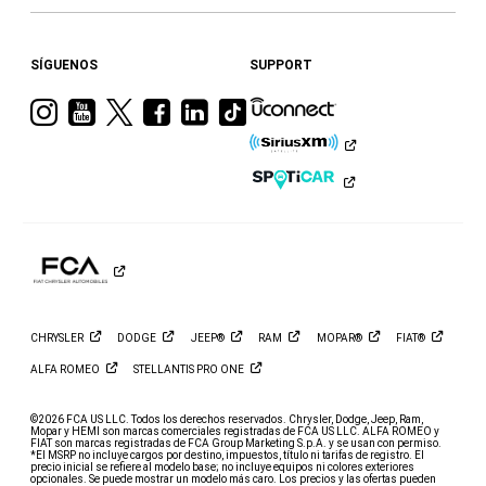
SÍGUENOS
SUPPORT
Visita
Visita
Visita
Visita
Visita
Visita
a
a
a
a
a
a
Ram
Ram
Ram
Ram
Ram
Ram
en
en
en
en
en
en
Instagram
YouTube
Twitter
Facebook
LinkedIn
TikTok
CHRYSLER
DODGE
JEEP®
RAM
MOPAR®
FIAT®
ALFA
ROMEO
STELLANTIS PRO
ONE
©2026 FCA US LLC. Todos los derechos reservados. Chrysler, Dodge, Jeep, Ram,
Mopar y HEMI son marcas comerciales registradas de FCA US LLC. ALFA ROMEO y
FIAT son marcas registradas de FCA Group Marketing S.p.A. y se usan con permiso.
*El MSRP no incluye cargos por destino, impuestos, título ni tarifas de registro. El
precio inicial se refiere al modelo base; no incluye equipos ni colores exteriores
opcionales. Se puede mostrar un modelo más caro. Los precios y las ofertas pueden