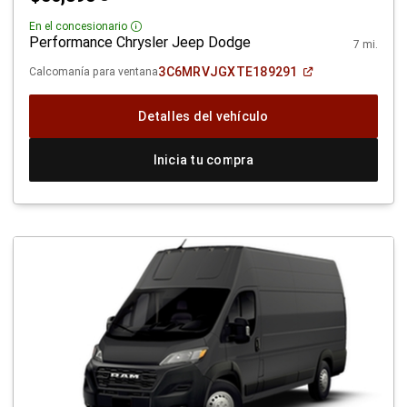
Disclosure
En el concesionario
Disclosure
Performance Chrysler Jeep Dodge
7 mi.
(Abrir
3C6MRVJGXTE189291
Calcomanía para ventana
en
una
ventana
Detalles del vehículo
nueva)
Inicia tu compra