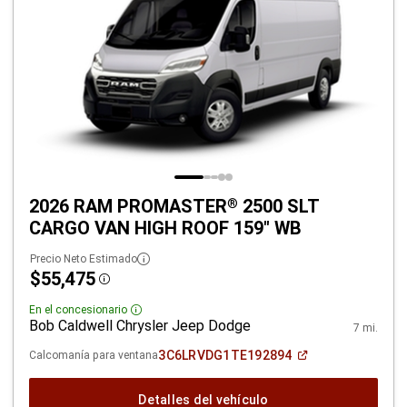
2026 RAM PROMASTER
2500 SLT
®
CARGO VAN HIGH ROOF 159" WB
Precio Neto Estimado
$55,475
Disclosure
En el concesionario
Disclosure
Bob Caldwell Chrysler Jeep Dodge
7 mi.
(Abrir
3C6LRVDG1TE192894
Calcomanía para ventana
en
una
ventana
Detalles del vehículo
nueva)