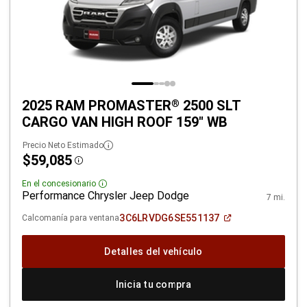
2025 RAM PROMASTER
2500 SLT
®
CARGO VAN HIGH ROOF 159" WB
Precio Neto Estimado
$59,085
Disclosure
En el concesionario
Disclosure
Performance Chrysler Jeep Dodge
7 mi.
(Abrir
3C6LRVDG6SE551137
Calcomanía para ventana
en
una
ventana
Detalles del vehículo
nueva)
Inicia tu compra