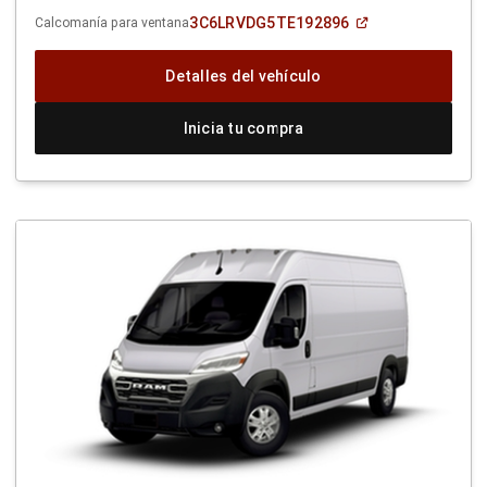
(Abrir
3C6LRVDG5TE192896
Calcomanía para ventana
en
una
ventana
Detalles del vehículo
nueva)
Inicia tu compra