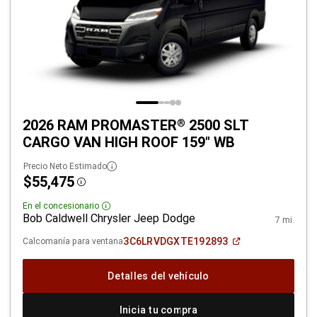
2026 RAM PROMASTER
2500 SLT
®
CARGO VAN HIGH ROOF 159" WB
Precio Neto Estimado
$55,475
Disclosure
En el concesionario
Disclosure
Bob Caldwell Chrysler Jeep Dodge
7 mi.
(Abrir
3C6LRVDGXTE192893
Calcomanía para ventana
en
una
ventana
Detalles del vehículo
nueva)
Inicia tu compra