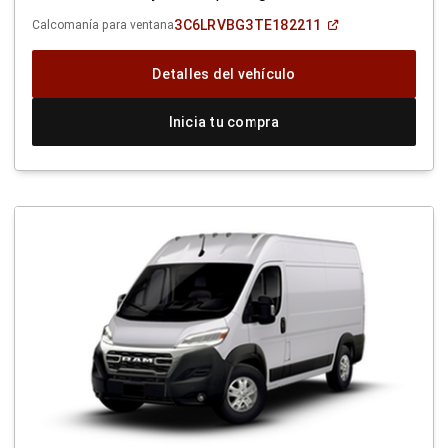
(Abrir
3C6LRVBG3TE182211
Calcomanía para ventana
en
una
ventana
Detalles del vehículo
nueva)
Inicia tu compra