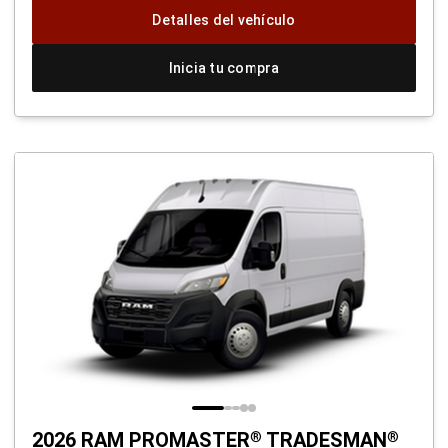
ventana
Detalles del vehículo
nueva)
Inicia tu compra
2026 RAM PROMASTER
TRADESMAN
®
®