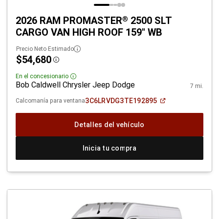
2026 RAM PROMASTER
2500 SLT
®
CARGO VAN HIGH ROOF 159" WB
Precio Neto Estimado
$54,680
Disclosure
En el concesionario
Disclosure
Bob Caldwell Chrysler Jeep Dodge
7 mi.
(Abrir
3C6LRVDG3TE192895
Calcomanía para ventana
en
una
ventana
Detalles del vehículo
nueva)
Inicia tu compra