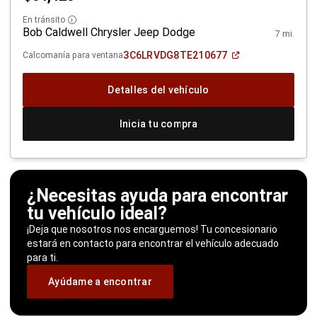
En tránsito
Disclosure
Bob Caldwell Chrysler Jeep Dodge
7 mi.
(Abrir
3C6LRVDG8TE210677
Calcomanía para ventana
en
una
ventana
Detalles del vehículo
nueva)
Inicia tu compra
¿Necesitas ayuda para encontrar
tu vehículo ideal?
¡Deja que nosotros nos encarguemos! Tu concesionario
estará en contacto para encontrar el vehículo adecuado
para ti.
Ayúdame a encontrar