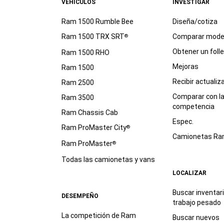
VEHÍCULOS
INVESTIGAR
Ram 1500 Rumble Bee
Diseña/cotiza
Ram 1500 TRX SRT
Comparar mode
®
Obtener un foll
Ram 1500 RHO
Mejoras
Ram 1500
Recibir actualiz
Ram 2500
Comparar con l
Ram 3500
competencia
Ram Chassis Cab
Espec.
Ram ProMaster City
®
Camionetas R
Ram ProMaster
®
Todas las camionetas y vans
LOCALIZAR
Buscar inventar
DESEMPEÑO
trabajo
pesado
La competición de Ram
Buscar nuevos