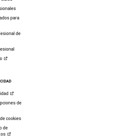
sionales
tados para
fesional de
esional
ro
ACIDAD
cidad
opciones de
 de cookies
o de
tos