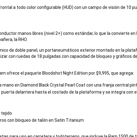
frontal a todo color configurable (HUD) con un campo de visión de 10 p
 conductor manos libres (nivel 2+) como estándar, lo que la convierte 
añera, la RHO.
mico de doble panel, un portaneumáticos exterior montado en la plataf
zar con ruedas de 18 pulgadas con capacidad de bloqueo y gráficos de
Ram ofrece el paquete Bloodshot Night Edition por $9,995, que agrega:
 a mano en Diamond Black Crystal Pearl Coat con una franja central p
a puerta delantera hasta el costado de la plataforma y se integra con e
 tejido
ros con bloqueo de talón en Satin Titanium
as para uso en carretera y todoterreno, que incluye la Ram 1500 de tr