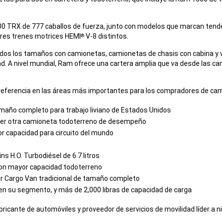
0 TRX de 777 caballos de fuerza, junto con modelos que marcan tend
tres trenes motrices HEMI
V-8 distintos.
®
os los tamaños con camionetas, camionetas de chasis con cabina y van
idad. A nivel mundial, Ram ofrece una cartera amplia que va desde l
referencia en las áreas más importantes para los compradores de ca
maño completo para trabajo liviano de Estados Unidos
uier otra camioneta todoterreno de desempeño
 capacidad para circuito del mundo
 H.O. Turbodiésel de 6.7 litros
on mayor capacidad todoterreno
er Cargo Van tradicional de tamaño completo
 en su segmento, y más de 2,000 libras de capacidad de carga
ricante de automóviles y proveedor de servicios de movilidad líder a 