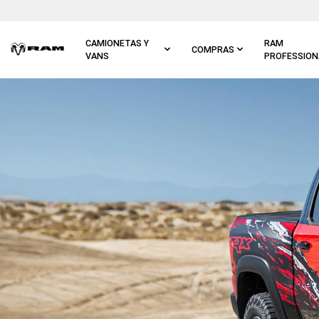
Ir al
contenido
principal
CAMIONETAS Y
RAM
COMPRAS
VANS
PROFESSION
Ir a
navegación
principal