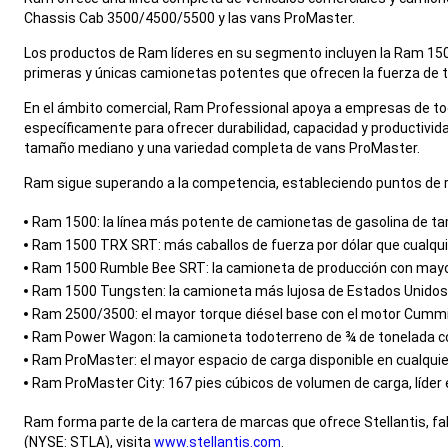
Chassis Cab 3500/4500/5500 y las vans ProMaster.
,
Los productos de Ram líderes en su segmento incluyen la Ram 150
primeras y únicas camionetas potentes que ofrecen la fuerza de 
,
En el ámbito comercial, Ram Professional apoya a empresas de tod
específicamente para ofrecer durabilidad, capacidad y productiv
tamaño mediano y una variedad completa de vans ProMaster.
,
Ram sigue superando a la competencia, estableciendo puntos de 
,
Ram 1500: la línea más potente de camionetas de gasolina de ta
Ram 1500 TRX SRT: más caballos de fuerza por dólar que cualq
Ram 1500 Rumble Bee SRT: la camioneta de producción con mayor
Ram 1500 Tungsten: la camioneta más lujosa de Estados Unidos
Ram 2500/3500: el mayor torque diésel base con el motor Cummins
Ram Power Wagon: la camioneta todoterreno de ¾ de tonelada c
Ram ProMaster: el mayor espacio de carga disponible en cualqui
Ram ProMaster City: 167 pies cúbicos de volumen de carga, líder
,
Ram forma parte de la cartera de marcas que ofrece Stellantis, fab
(NYSE: STLA), visita
www.stellantis.com
.