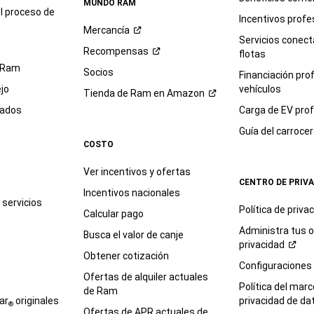
MUNDO RAM
l proceso de
Incentivos profe
Mercancía
Servicios conec
Recompensas
flotas
 Ram
Socios
Financiación pro
jo
vehículos
Tienda de Ram en
Amazon
sados
Carga de EV prof
Guía del
carroce
COSTO
Ver incentivos y ofertas
CENTRO DE PRIV
Incentivos nacionales
servicios
Política de
priva
Calcular pago
Administra tus 
Busca el valor de canje
privacidad
Obtener cotización
e
Configuraciones
Ofertas de alquiler actuales
Política del marc
de Ram
ar
originales
privacidad de
da
®
Ofertas de APR actuales de