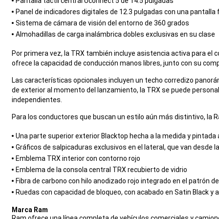
Pantalla táctil central Uconnect 5 de 14.5 pulgadas
Panel de indicadores digitales de 12.3 pulgadas con una pantalla 
Sistema de cámara de visión del entorno de 360 grados
Almohadillas de carga inalámbrica dobles exclusivas en su clase
,
Por primera vez, la TRX también incluye asistencia activa para el
ofrece la capacidad de conducción manos libres, junto con su comp
,
Las características opcionales incluyen un techo corredizo panorá
de exterior al momento del lanzamiento, la TRX se puede personali
independientes.
,
Para los conductores que buscan un estilo aún más distintivo, la 
,
Una parte superior exterior Blacktop hecha a la medida y pintada
Gráficos de salpicaduras exclusivos en el lateral, que van desde l
Emblema TRX interior con contorno rojo
Emblema de la consola central TRX recubierto de vidrio
Fibra de carbono con hilo anodizado rojo integrado en el patrón de
Ruedas con capacidad de bloqueo, con acabado en Satin Black y a
,
Marca Ram
,
Ram ofrece una línea completa de vehículos comerciales y camionet