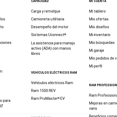
CAPACIDAD
MI CUENTA
Carga y remolque
Mi tablero
los
Camioneta utilitaria
Mis ofertas
eto
Desempeño del motor
Mis diseños
Sistemas Uconnect
Mi inventario
®
aciones
Mis búsquedas
La asistencia para manejo
activo (ADA) con manos
a
Mi garaje
libres
Mis pedidos de v
Mi perfil
am
VEHÍCULOS ELÉCTRICOS RAM
Vehículos eléctricos Ram
RAM PROFESSION
Ram 1500 REV
Ram Profession
Ram ProMaster
EV
®
io para
Mejoras en cami
vans
Beneficios comer