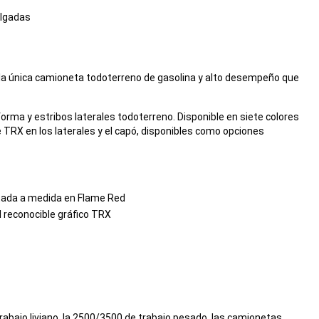
ulgadas
en la única camioneta todoterreno de gasolina y alto desempeño que
orma y estribos laterales todoterreno. Disponible en siete colores
 TRX en los laterales y el capó, disponibles como opciones
intada a medida en Flame Red
l reconocible gráfico TRX
abajo liviano, la 2500/3500 de trabajo pesado, las camionetas