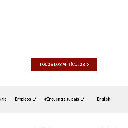
TODOS LOS ARTÍCULOS
itio
Empleos
Encuentra tu
país
English