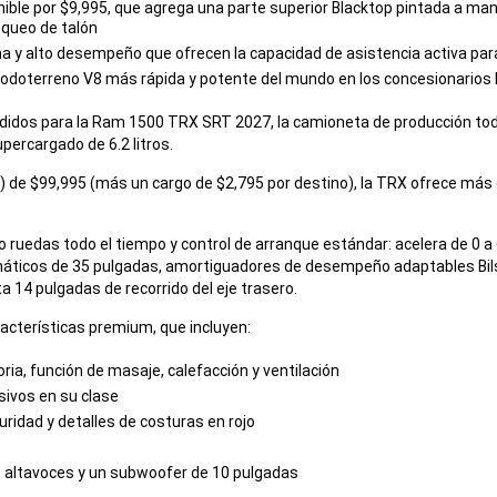
nible por $9,995, que agrega una parte superior Blacktop pintada a man
loqueo de talón
 y alto desempeño que ofrecen la capacidad de asistencia activa para
odoterreno V8 más rápida y potente del mundo en los concesionarios
didos para la Ram 1500 TRX SRT 2027, la camioneta de producción todo
percargado de 6.2 litros.
) de $99,995 (más un cargo de $2,795 por destino), la TRX ofrece más
 ruedas todo el tiempo y control de arranque estándar: acelera de 0 
umáticos de 35 pulgadas, amortiguadores de desempeño adaptables Bil
a 14 pulgadas de recorrido del eje trasero.
racterísticas premium, que incluyen:
ia, función de masaje, calefacción y ventilación
usivos en su clase
ridad y detalles de costuras en rojo
 altavoces y un subwoofer de 10 pulgadas