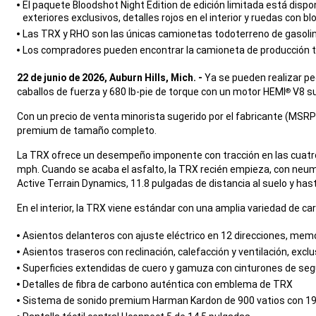
El paquete Bloodshot Night Edition de edición limitada está dispo
exteriores exclusivos, detalles rojos en el interior y ruedas con b
Las TRX y RHO son las únicas camionetas todoterreno de gasolina
Los compradores pueden encontrar la camioneta de producción t
,
22 de junio de 2026, Auburn Hills, Mich. -
Ya se pueden realizar pe
caballos de fuerza y 680 lb-pie de torque con un motor HEMI
V8 su
®
,
Con un precio de venta minorista sugerido por el fabricante (MSRP
premium de tamaño completo.
,
La TRX ofrece un desempeño imponente con tracción en las cuatro
mph. Cuando se acaba el asfalto, la TRX recién empieza, con ne
Active Terrain Dynamics, 11.8 pulgadas de distancia al suelo y hast
,
En el interior, la TRX viene estándar con una amplia variedad de ca
,
Asientos delanteros con ajuste eléctrico en 12 direcciones, memor
Asientos traseros con reclinación, calefacción y ventilación, excl
Superficies extendidas de cuero y gamuza con cinturones de segu
Detalles de fibra de carbono auténtica con emblema de TRX
Sistema de sonido premium Harman Kardon de 900 vatios con 19