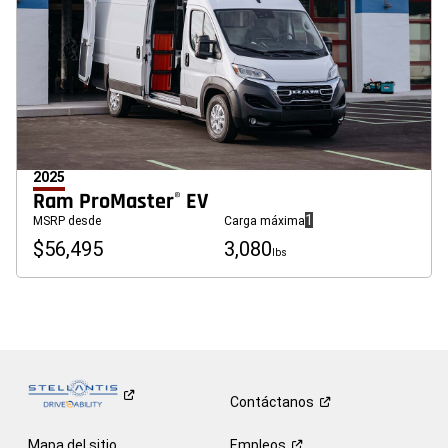
2025
Ram ProMaster
EV
®
(
)
1
MSRP desde
Carga máxima
Divulgación
$56,495
3,080
lbs
Contáctanos
Mapa del sitio
Empleos