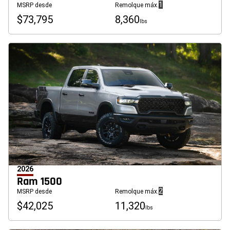
(
)
1
MSRP desde
Remolque máx.
Divulgación
$73,795
8,360
lbs
2026
Ram 1500
(
)
2
MSRP desde
Remolque máx.
Divulgación
$42,025
11,320
lbs