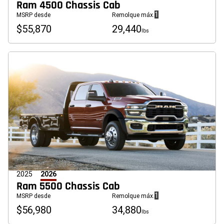
Ram 4500 Chassis Cab
(
)
1
MSRP desde
Remolque máx.
Divulgación
$55,870
29,440
lbs
2025
2026
Ram 5500 Chassis Cab
(
)
1
MSRP desde
Remolque máx.
Divulgación
$56,980
34,880
lbs