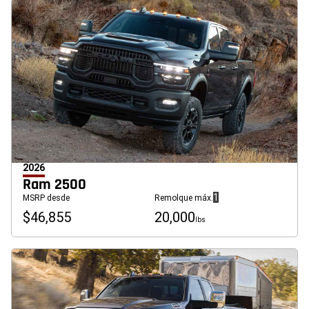
2026
Ram 2500
(
)
1
MSRP desde
Remolque máx.
Divulgación
$46,855
20,000
lbs