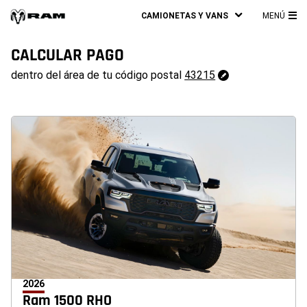
CAMIONETAS Y VANS
MENÚ
ME
PRI
CALCULAR PAGO
43215
dentro del área de tu código postal
43215
Cambiar
código
postal
2026
Ram 1500 RHO