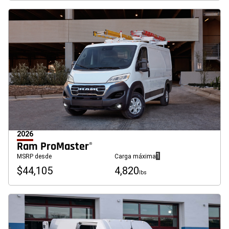
2026
Ram ProMaster
®
(
)
1
MSRP desde
Carga máxima
Divulgación
$44,105
4,820
lbs