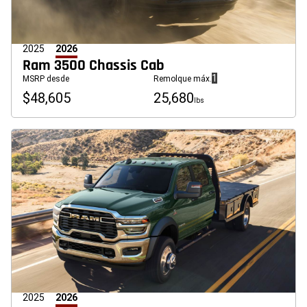
2025
2026
Ram 3500 Chassis Cab
(
)
1
MSRP desde
Remolque máx.
Divulgación
$48,605
25,680
lbs
2025
2026