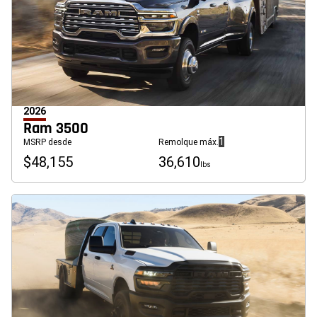
2026
Ram 3500
(
)
1
MSRP desde
Remolque máx.
Divulgación
$48,155
36,610
lbs