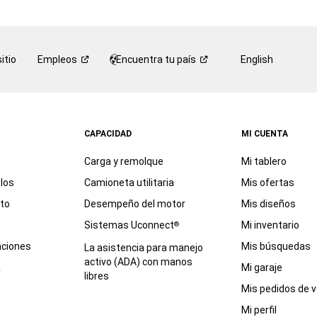
que
puede
ser
por
itio
Empleos
Encuentra tu
país
English
teléfono
o
por
mensaje
de
CAPACIDAD
MI CUENTA
texto,
en
Carga y remolque
Mi tablero
representación
de
los
Camioneta utilitaria
Mis ofertas
FCA
eto
Desempeño del motor
Mis diseños
US
LLC,
Sistemas Uconnect
Mi inventario
®
sus
aciones
Mis búsquedas
La asistencia para manejo
afiliadas,
activo (ADA) con manos
o
a
Mi garaje
libres
un
Mis pedidos de v
concesionario
autorizado
Mi perfil