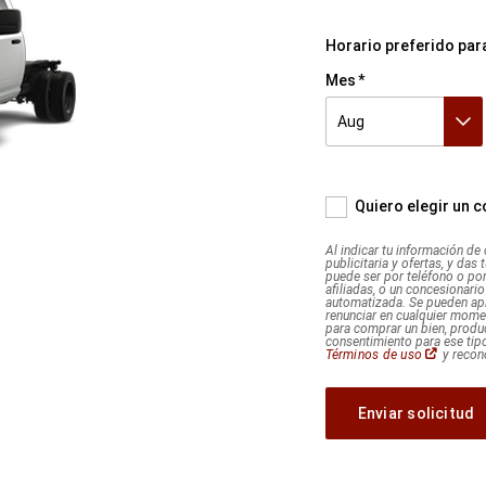
tu
información
Horario preferido par
de
contacto,
Mes
nos
solicitas
Aug
que
Aug
Sep
Oct
te
enviemos
información
Quiero elegir un 
publicitaria
y
Al indicar tu información de
publicitaria y ofertas, y das
ofertas,
puede ser por teléfono o po
y
afiliadas, o un concesionari
automatizada. Se pueden apl
das
renunciar en cualquier mome
para comprar un bien, produc
tu
consentimiento para ese tipo
consentimiento
(Abrir
Términos de uso
y recon
en
explícito
una
ventana
para
nueva)
ese
tipo
de
contacto,