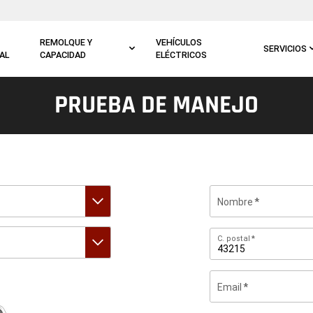
REMOLQUE Y
VEHÍCULOS
SERVICIOS
AL
CAPACIDAD
ELÉCTRICOS
PRUEBA DE MANEJO
Nombre
C.
C. postal
postal
Email
Al
indicar