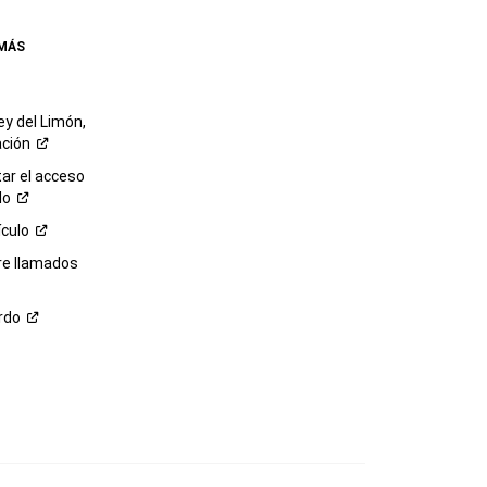
 MÁS
ey del Limón,
ación
r el acceso
lo
ículo
re llamados
rdo
M