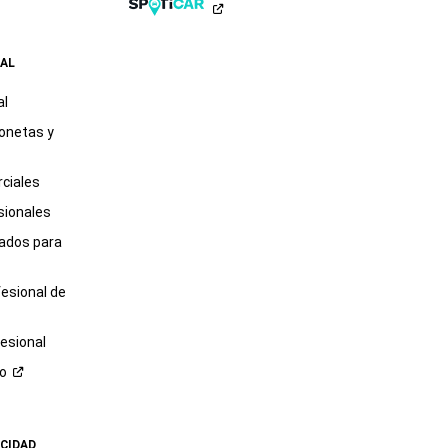
,
AL
al
onetas y
ciales
sionales
tados para
fesional de
esional
ro
ACIDAD