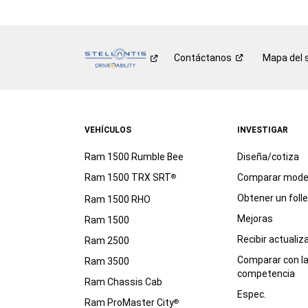
Contáctanos
Mapa del s
VEHÍCULOS
INVESTIGAR
Ram 1500 Rumble Bee
Diseña/cotiza
Ram 1500 TRX SRT
Comparar mode
®
Obtener un foll
Ram 1500 RHO
Mejoras
Ram 1500
Recibir actualiz
Ram 2500
Comparar con l
Ram 3500
competencia
Ram Chassis Cab
Espec.
Ram ProMaster City
®