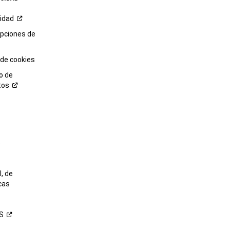
cidad
opciones de
 de cookies
o de
tos
o
, de
cas
S