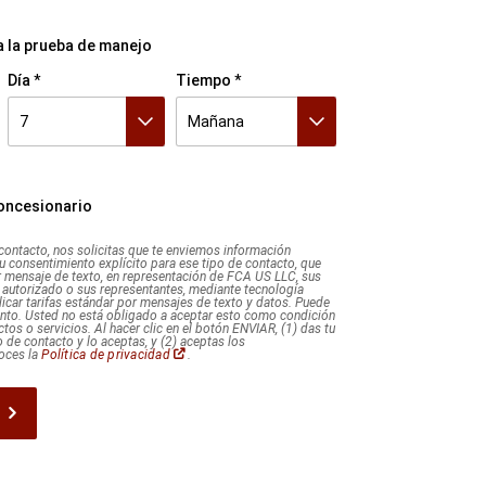
a la prueba de manejo
Día
Tiempo
7
Mañana
7
8
9
10
11
12
13
14
15
16
17
18
19
20
21
22
23
24
25
26
27
28
29
30
31
Mañana
Tarde
Noche
concesionario
 contacto, nos solicitas que te enviemos información
 tu consentimiento explícito para ese tipo de contacto, que
r mensaje de texto, en representación de FCA US LLC, sus
o autorizado o sus representantes, mediante tecnología
icar tarifas estándar por mensajes de texto y datos. Puede
nto. Usted no está obligado a aceptar esto como condición
tos o servicios. Al hacer clic en el botón ENVIAR, (1) das tu
 de contacto y lo aceptas, y (2) aceptas los
(Abrir
oces la
Política de privacidad
.
en
una
ventana
nueva)