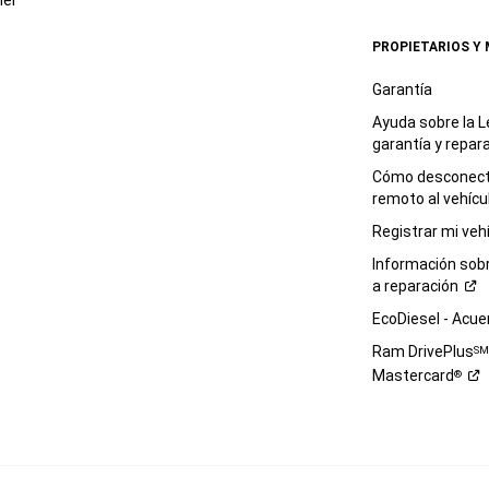
(1)
das
PROPIETARIOS Y
tu
consentimiento
Garantía
para
Ayuda sobre la L
ese
garantía y
repar
tipo
de
Cómo desconecta
contacto
remoto al
vehícu
y
Registrar mi
veh
lo
aceptas,
Información sob
y
a
reparación
(2)
EcoDiesel -
Acue
aceptas
los
Ram DrivePlus
S
Términos
Mastercard
de uso
®
y
reconoces
la
Política
de