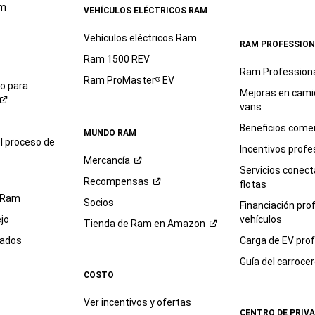
o
am
VEHÍCULOS ELÉCTRICOS RAM
sus
representantes
Vehículos eléctricos Ram
RAM PROFESSION
mediante
Ram 1500 REV
tecnología
Ram Profession
automatizada.
Ram ProMaster
EV
®
io para
Se
Mejoras en cami
pueden
vans
aplicar
Beneficios comer
tarifas
MUNDO RAM
l proceso de
estándar
Incentivos profe
Mercancía
por
Servicios conec
mensajes
Recompensas
flotas
de
 Ram
Socios
texto
Financiación pro
y
jo
vehículos
Tienda de Ram en
Amazon
datos.
sados
Carga de EV prof
Puede
renunciar
Guía del
carroce
en
COSTO
cualquier
momento.
Ver incentivos y ofertas
CENTRO DE PRIV