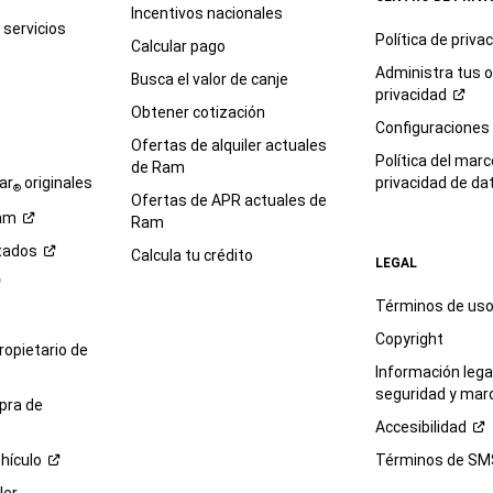
Usted
Incentivos nacionales
no
servicios
Política de
priva
está
Calcular pago
obligado
Administra tus 
Busca el valor de canje
a
privacidad
aceptar
Obtener cotización
e
Configuraciones
esto
Ofertas de alquiler actuales
como
Política del marc
de Ram
condición
ar
originales
privacidad de
da
®
para
Ofertas de APR actuales de
am
comprar
Ram
un
tados
Calcula tu crédito
LEGAL
bien,
productos
Términos de us
o
servicios.
Copyright
propietario de
Al
Información legal
hacer
seguridad y mar
clic
pra de
en
Accesibilidad
el
hículo
Términos de
SM
botón
ENVIAR,
ler