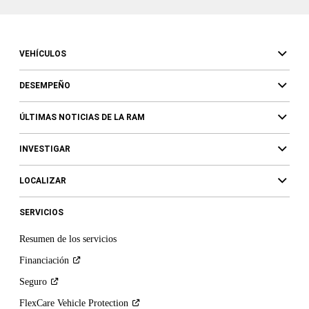
de
texto,
en
representación
VEHÍCULOS
de
FCA
DESEMPEÑO
US
LLC,
sus
ÚLTIMAS NOTICIAS DE LA RAM
afiliadas,
o
INVESTIGAR
un
concesionario
LOCALIZAR
autorizado
o
SERVICIOS
sus
representantes,
Resumen de los servicios
mediante
tecnología
Financiación
automatizada.
Seguro
Se
pueden
FlexCare Vehicle
Protection