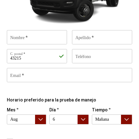
Nombre
Apellido
C.
C. postal
Teléfono
postal
Email
Al
indicar
tu
información
Horario preferido para la prueba de manejo
de
contacto,
Mes
Día
Tiempo
nos
solicitas
que
te
enviemos