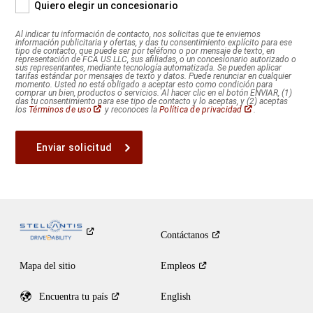
Quiero elegir un concesionario
información
publicitaria
Al indicar tu información de contacto, nos solicitas que te enviemos
y
información publicitaria y ofertas, y das tu consentimiento explícito para ese
tipo de contacto, que puede ser por teléfono o por mensaje de texto, en
ofertas,
representación de FCA US LLC, sus afiliadas, o un concesionario autorizado o
sus representantes, mediante tecnología automatizada. Se pueden aplicar
y
tarifas estándar por mensajes de texto y datos. Puede renunciar en cualquier
das
momento. Usted no está obligado a aceptar esto como condición para
comprar un bien, productos o servicios. Al hacer clic en el botón ENVIAR, (1)
tu
das tu consentimiento para ese tipo de contacto y lo aceptas, y (2) aceptas
(Abrir
(Abrir
los
Términos de uso
y reconoces la
Política de privacidad
.
consentimiento
en
en
explícito
una
una
ventana
ventana
para
nueva)
nueva)
ese
tipo
de
contacto,
que
puede
Contáctanos
ser
por
teléfono
Mapa del sitio
Empleos
o
por
Encuentra tu
país
English
mensaje