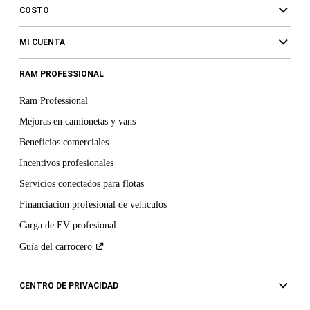
para
COSTO
comprar
un
MI CUENTA
bien,
productos
RAM PROFESSIONAL
o
servicios.
Ram Professional
Al
hacer
Mejoras en camionetas y vans
clic
Beneficios comerciales
en
el
Incentivos profesionales
botón
Servicios conectados para flotas
ENVIAR,
(1)
Financiación profesional de vehículos
das
Carga de EV profesional
tu
consentimiento
Guía del
carrocero
para
ese
CENTRO DE PRIVACIDAD
tipo
de