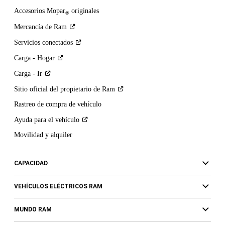
aplicar
Accesorios Mopar
originales
tarifas
®
estándar
Mercancía de
Ram
por
mensajes
Servicios
conectados
de
Carga -
Hogar
texto
y
Carga -
Ir
datos.
Sitio oficial del propietario de
Ram
Puede
renunciar
Rastreo de compra de vehículo
en
Ayuda para el
vehículo
cualquier
momento.
Movilidad y alquiler
Usted
no
está
CAPACIDAD
obligado
a
VEHÍCULOS ELÉCTRICOS RAM
aceptar
esto
MUNDO RAM
como
condición