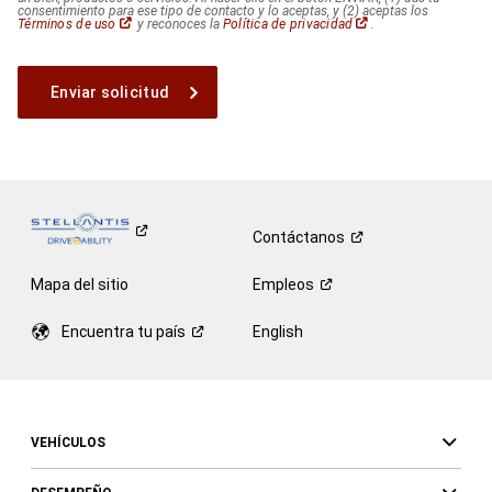
consentimiento para ese tipo de contacto y lo aceptas, y (2) aceptas los
(Abrir
(Abrir
Términos de uso
y reconoces la
Política de privacidad
.
en
en
una
una
ventana
ventana
nueva)
nueva)
Contáctanos
Mapa del sitio
Empleos
Encuentra tu
país
English
VEHÍCULOS