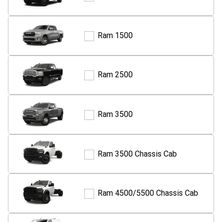
1500
RHO
Ram 1500
Ram
1500
Ram 2500
Ram
2500
Ram 3500
Ram
3500
Ram 3500 Chassis Cab
Ram
3500
Chassis
Cab
Ram 4500/5500 Chassis Cab
Ram
4500/5500
Chassis
Cab