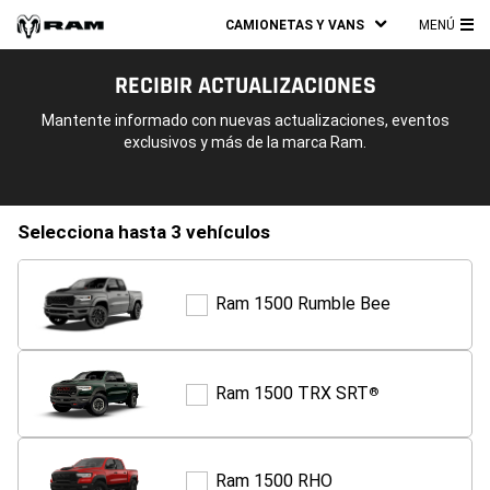
CAMIONETAS Y VANS
MENÚ
ME
PRI
RECIBIR ACTUALIZACIONES
Mantente informado con nuevas actualizaciones, eventos
exclusivos y más de la marca Ram.
selecciona hasta 3 vehículos
Ram 1500 Rumble Bee
Ram
1500
Rumble
Bee
Ram 1500 TRX SRT
®
Ram
1500
TRX
SRT
®
Ram 1500 RHO
Ram