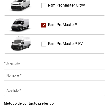
Ram ProMaster City
®
Ram
ProMaster
City
®
Ram ProMaster
®
Ram
ProMaster
®
Ram ProMaster
EV
®
Ram
ProMaster
®
EV
obligatorio
Nombre
Apellido
Método
Método de contacto preferido
de
contacto