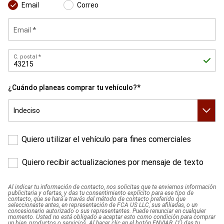
preferido
Email
Correo
Email
C.
C. postal
postal
¿Cuándo planeas comprar tu vehículo?*
¿Cuándo
planeas
comprar
tu
vehículo?
*
Quiero utilizar el vehículo para fines comerciales
Quiero recibir actualizaciones por mensaje de texto
Al indicar tu información de contacto, nos solicitas que te enviemos información
publicitaria y ofertas, y das tu consentimiento explícito para ese tipo de
contacto, que se hará a través del método de contacto preferido que
seleccionaste antes, en representación de FCA US LLC, sus afiliadas, o un
concesionario autorizado o sus representantes. Puede renunciar en cualquier
momento. Usted no está obligado a aceptar esto como condición para comprar
un bien, productos o servicios. Al hacer clic en el botón ENVIAR, (1) das tu