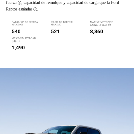
fuerza
, capacidad de remolque y capacidad de carga que la Ford
Disclosure
Raptor estándar
.
Disclosure
CABALLOS DE FUERZA
LB-PIE DE TORQUE
MAXIMUM TOWING
MÁXIMOS
MÁXIMO
CAPACITY
(LB)
DISCLOSURE
540
521
8,360
MAXIMUM PAYLOAD
(LB)
DISCLOSURE
1,490