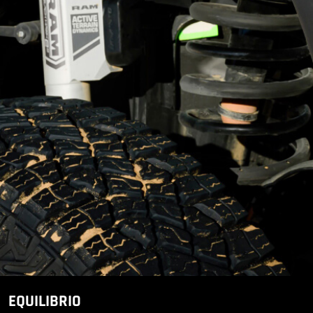
H
M
P
H
EQUILIBRIO