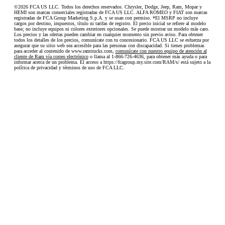
©2026 FCA US LLC. Todos los derechos reservados. Chrysler, Dodge, Jeep, Ram, Mopar y
HEMI son marcas comerciales registradas de FCA US LLC. ALFA ROMEO y FIAT son marcas
registradas de FCA Group Marketing S.p.A. y se usan con permiso. *El MSRP no incluye
cargos por destino, impuestos, título ni tarifas de registro. El precio inicial se refiere al modelo
base; no incluye equipos ni colores exteriores opcionales. Se puede mostrar un modelo más caro.
Los precios y las ofertas pueden cambiar en cualquier momento sin previo aviso. Para obtener
todos los detalles de los precios, comunícate con tu concesionario. FCA US LLC se esfuerza por
asegurar que su sitio web sea accesible para las personas con discapacidad. Si tienes problemas
para acceder al contenido de www.ramtrucks.com,
comunícate con nuestro equipo de atención al
cliente de Ram vía correo electrónico
o llama al 1-866-726-4636, para obtener más ayuda o para
informar acerca de un problema. El acceso a https://fcagroup.my.site.com/RAM/s/ está sujeto a la
política de privacidad y términos de uso de FCA LLC.