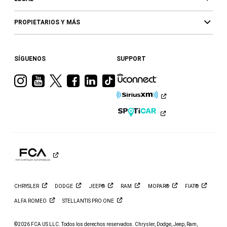
PROPIETARIOS Y MÁS
SÍGUENOS
SUPPORT
Visita
Visita
Visita
Visita
Visita
Visita
a
a
a
a
a
a
Ram
Ram
Ram
Ram
Ram
Ram
en
en
en
en
en
en
Instagram
YouTube
Twitter
Facebook
LinkedIn
TikTok
CHRYSLER
DODGE
JEEP®
RAM
MOPAR®
FIAT®
ALFA
ROMEO
STELLANTIS PRO
ONE
©2026 FCA US LLC. Todos los derechos reservados. Chrysler, Dodge, Jeep, Ram,