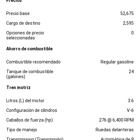
Precios
Especificaciones
Dimensiones
Precio base
52,675
Cargo de destino
2,595
Opciones de precio
0
seleccionadas
Ahorro de combustible
Especificaciones
Dimensiones
Combustible recomendado
Regular gasoline
Tanque de combustible
24
(galones)
Tren motriz
Especificaciones
Dimensiones
Litros (L) del motor
3.6
Configuración de cilindros
V-6
Caballos de fuerza (hp)
276 @ 6,400 RPM
Tipo de manejo
Ruedas delanteras
Transmission (Transmisión)
Automática de 9