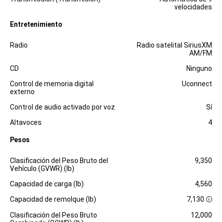
velocidades
Entretenimiento
Especificaciones
Dimensiones
Radio
Radio satelital SiriusXM
AM/FM
CD
Ninguno
Control de memoria digital
Uconnect
externo
Control de audio activado por voz
Sí
Altavoces
4
Pesos
Especificaciones
Dimensiones
Clasificación del Peso Bruto del
9,350
Vehículo (GVWR) (lb)
Capacidad de carga (lb)
4,560
Capacidad de remolque (lb)
7,130
D
i
Clasificación del Peso Bruto
12,000
s