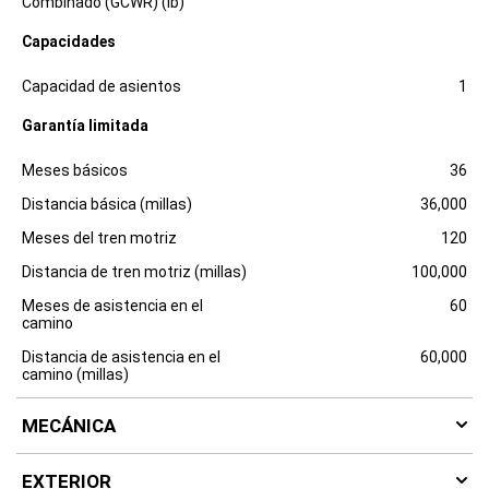
Combinado (GCWR) (lb)
c
l
Capacidades
o
s
Especificaciones
Dimensiones
u
Capacidad de asientos
1
r
e
Garantía limitada
Especificaciones
Dimensiones
Meses básicos
36
Distancia básica (millas)
36,000
Meses del tren motriz
120
Distancia de tren motriz (millas)
100,000
Meses de asistencia en el
60
camino
Distancia de asistencia en el
60,000
camino (millas)
MECÁNICA
EXTERIOR