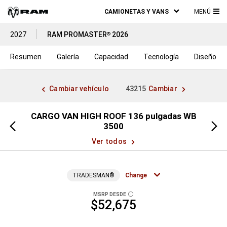
CAMIONETAS Y VANS
MENÚ
ME
2027
RAM PROMASTER
2026
®
PRI
Resumen
Galería
Capacidad
Tecnología
Diseño
Cambiar vehículo
43215
Cambiar
s WB
CARGO VAN HIGH ROOF 136 pulgadas WB
CARG
Vista
Vista
3500
anterior
siguien
Ver todos
TRADESMAN®
Change
MSRP DESDE
DISCLOSURE
$52,675