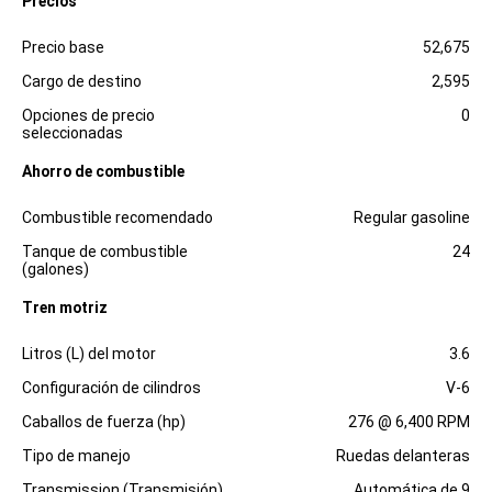
Precios
Especificaciones
Dimensiones
Precio base
52,675
Cargo de destino
2,595
Opciones de precio
0
seleccionadas
Ahorro de combustible
Especificaciones
Dimensiones
Combustible recomendado
Regular gasoline
Tanque de combustible
24
(galones)
Tren motriz
Especificaciones
Dimensiones
Litros (L) del motor
3.6
Configuración de cilindros
V-6
Caballos de fuerza (hp)
276 @ 6,400 RPM
Tipo de manejo
Ruedas delanteras
Transmission (Transmisión)
Automática de 9