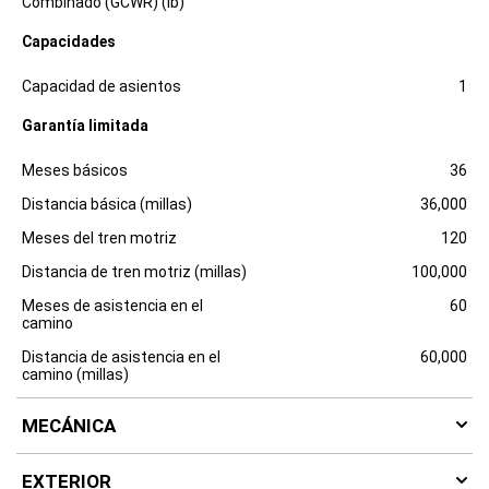
Combinado (GCWR) (lb)
c
l
Capacidades
o
s
Especificaciones
Dimensiones
u
Capacidad de asientos
1
r
e
Garantía limitada
Especificaciones
Dimensiones
Meses básicos
36
Distancia básica (millas)
36,000
Meses del tren motriz
120
Distancia de tren motriz (millas)
100,000
Meses de asistencia en el
60
camino
Distancia de asistencia en el
60,000
camino (millas)
MECÁNICA
EXTERIOR