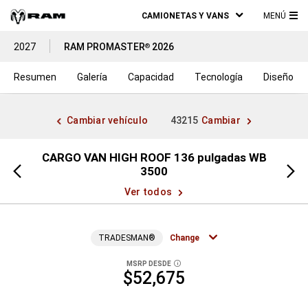
CAMIONETAS Y VANS
MENÚ
ME
2027
RAM PROMASTER
2026
®
PRI
Resumen
Galería
Capacidad
Tecnología
Diseño
Cambiar vehículo
43215
Cambiar
s WB
CARGO VAN HIGH ROOF 136 pulgadas WB
CARG
Vista
Vista
3500
anterior
siguien
Ver todos
TRADESMAN®
Change
MSRP DESDE
DISCLOSURE
$52,675