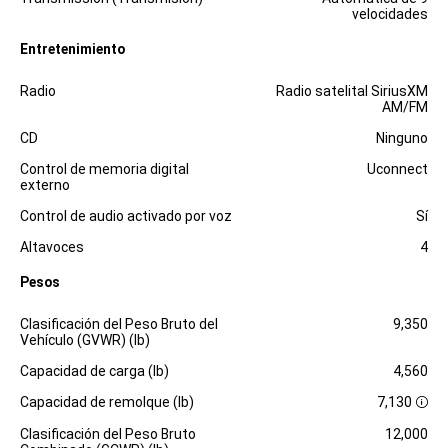
velocidades
Entretenimiento
Especificaciones
Dimensiones
Radio
Radio satelital SiriusXM
AM/FM
CD
Ninguno
Control de memoria digital
Uconnect
externo
Control de audio activado por voz
Sí
Altavoces
4
Pesos
Especificaciones
Dimensiones
Clasificación del Peso Bruto del
9,350
Vehículo (GVWR) (lb)
Capacidad de carga (lb)
4,560
Capacidad de remolque (lb)
7,130
D
i
Clasificación del Peso Bruto
12,000
s