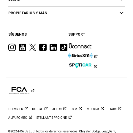
PROPIETARIOS Y MÁS
SÍGUENOS
SUPPORT
Visita
Visita
Visita
Visita
Visita
Visita
a
a
a
a
a
a
Ram
Ram
Ram
Ram
Ram
Ram
en
en
en
en
en
en
Instagram
YouTube
Twitter
Facebook
LinkedIn
TikTok
CHRYSLER
DODGE
JEEP®
RAM
MOPAR®
FIAT®
ALFA
ROMEO
STELLANTIS PRO
ONE
©2026 FCA US LLC. Todos los derechos reservados. Chrysler, Dodge, Jeep, Ram,