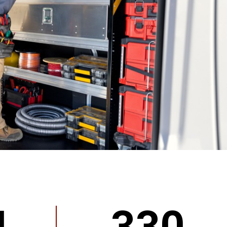
<span
style='white-
space:nowrap;'>CARGA