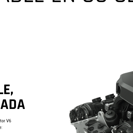
E,
ZADA
tor V6
e: