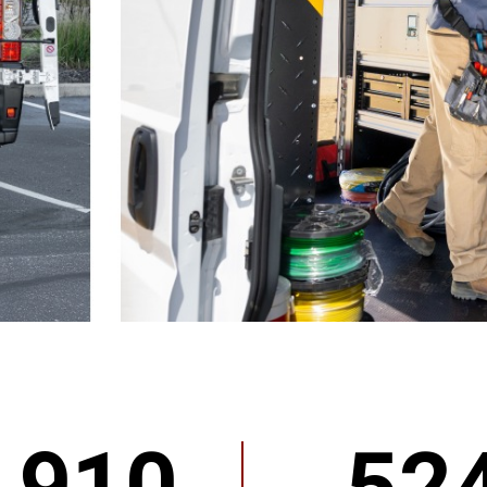
<span
style='white-
;'>CAPACIDAD
space:nowrap;'>ESPACIO