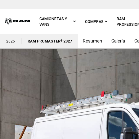
Ir al
contenido
principal
CAMIONETAS Y
RAM
COMPRAS
VANS
PROFESSIO
Resumen
Galería
Ca
Ir a
2026
RAM PROMASTER
2027
®
navegación
principal