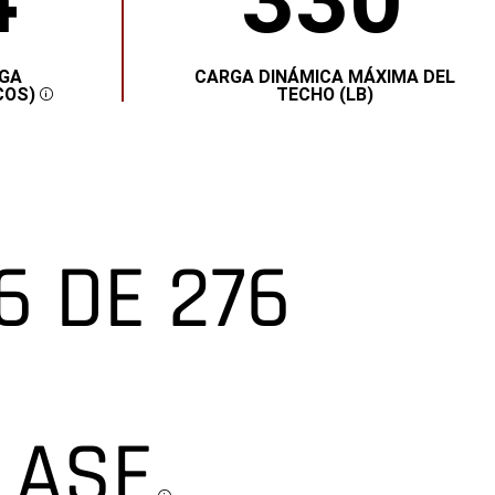
4
330
DINÁMICA
MÁXIMA
DEL
TECHO
(LB)
RGA
CARGA DINÁMICA MÁXIMA DEL
330</span>
COS)
TECHO (LB)
DISCLOSURE
6 DE 276
LASE