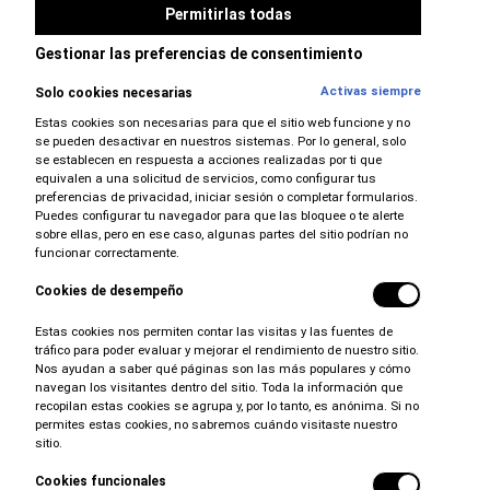
Permitirlas todas
Contáctanos
Gestionar las preferencias de consentimiento
Mapa del sitio
Empleos
Activas siempre
Solo cookies necesarias
Encuentra tu
país
English
Estas cookies son necesarias para que el sitio web funcione y no
se pueden desactivar en nuestros sistemas. Por lo general, solo
se establecen en respuesta a acciones realizadas por ti que
equivalen a una solicitud de servicios, como configurar tus
preferencias de privacidad, iniciar sesión o completar formularios.
Puedes configurar tu navegador para que las bloquee o te alerte
VEHÍCULOS
sobre ellas, pero en ese caso, algunas partes del sitio podrían no
funcionar correctamente.
DESEMPEÑO
Cookies de desempeño
ÚLTIMAS NOTICIAS DE LA RAM
Estas cookies nos permiten contar las visitas y las fuentes de
tráfico para poder evaluar y mejorar el rendimiento de nuestro sitio.
Nos ayudan a saber qué páginas son las más populares y cómo
INVESTIGAR
navegan los visitantes dentro del sitio. Toda la información que
recopilan estas cookies se agrupa y, por lo tanto, es anónima. Si no
LOCALIZAR
permites estas cookies, no sabremos cuándo visitaste nuestro
sitio.
SERVICIOS
Cookies funcionales