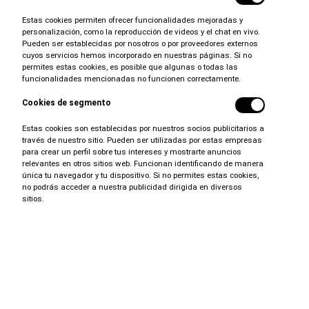
Resumen de los servicios
Estas cookies permiten ofrecer funcionalidades mejoradas y
personalización, como la reproducción de videos y el chat en vivo.
Financiación
Pueden ser establecidas por nosotros o por proveedores externos
cuyos servicios hemos incorporado en nuestras páginas. Si no
Seguro
permites estas cookies, es posible que algunas o todas las
FlexCare Vehicle
Protection
funcionalidades mencionadas no funcionen correctamente.
Accesorios Mopar
originales
Cookies de segmento
®
Mercancía de
Ram
Estas cookies son establecidas por nuestros socios publicitarios a
través de nuestro sitio. Pueden ser utilizadas por estas empresas
Servicios
conectados
para crear un perfil sobre tus intereses y mostrarte anuncios
Carga -
Hogar
relevantes en otros sitios web. Funcionan identificando de manera
única tu navegador y tu dispositivo. Si no permites estas cookies,
Carga -
Ir
no podrás acceder a nuestra publicidad dirigida en diversos
sitios.
Sitio oficial del propietario de
Ram
Rastreo de compra de vehículo
Ayuda para el
vehículo
Movilidad y alquiler
CAPACIDAD