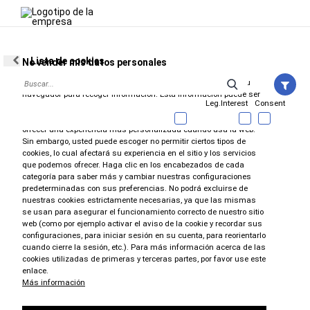
CAMIONETAS Y VANS
MENÚ
ME
Directorio
California
Healdsburg
PRI
Lista de cookies
No vender mis datos personales
Cuando visita nuestro sitio web, guardamos las cookies en su
navegador para recoger información. Esta información puede ser
Leg.Interest
Consent
acerca de usted, sus preferencias o su dispositivo, y se usa
CONCESIONARIOS DE VEHÍCULOS DE LA
principalmente para que el sitio funcione según lo esperado y para
MARCA RAM EN HEALDSBURG, CA
ofrecer una experiencia más personalizada cuando usa la web.
Sin embargo, usted puede escoger no permitir ciertos tipos de
cookies, lo cual afectará su experiencia en el sitio y los servicios
Busca la información de contacto de los concesionarios de
que podemos ofrecer. Haga clic en los encabezados de cada
California ubicados en Healdsburg, CA. ¿No encuentras lo que
categoría para saber más y cambiar nuestras configuraciones
buscas? Haz clic en "Buscar concesionario" para explorar
predeterminadas con sus preferencias. No podrá excluirse de
todos los concesionarios por código postal.
nuestras cookies estrictamente necesarias, ya que las mismas
se usan para asegurar el funcionamiento correcto de nuestro sitio
web (como por ejemplo activar el aviso de la cookie y recordar sus
configuraciones, para iniciar sesión en su cuenta, para reorientarlo
Concesionarios
cuando cierre la sesión, etc.). Para más información acerca de las
cookies utilizadas de primeras y terceras partes, por favor use este
enlace.
Más información