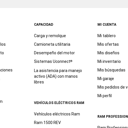
CAPACIDAD
MI CUENTA
Carga y remolque
Mi tablero
los
Camioneta utilitaria
Mis ofertas
eto
Desempeño del motor
Mis diseños
Sistemas Uconnect
Mi inventario
®
aciones
Mis búsquedas
La asistencia para manejo
activo (ADA) con manos
a
Mi garaje
libres
Mis pedidos de v
Mi perfil
am
VEHÍCULOS ELÉCTRICOS RAM
Vehículos eléctricos Ram
RAM PROFESSION
Ram 1500 REV
Ram Profession