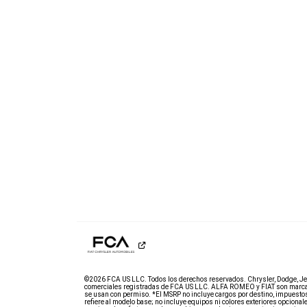
©2026 FCA US LLC. Todos los derechos reservados. Chrysler, Dodge, J
comerciales registradas de FCA US LLC. ALFA ROMEO y FIAT son marcas
se usan con permiso. *El MSRP no incluye cargos por destino, impuestos, tí
refiere al modelo base; no incluye equipos ni colores exteriores opcion