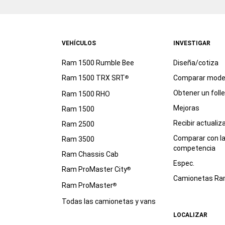
VEHÍCULOS
INVESTIGAR
Ram 1500 Rumble Bee
Diseña/cotiza
Ram 1500 TRX SRT
Comparar mode
®
Obtener un foll
Ram 1500 RHO
Mejoras
Ram 1500
Recibir actualiz
Ram 2500
Comparar con l
Ram 3500
competencia
Ram Chassis Cab
Espec.
Ram ProMaster City
®
Camionetas R
Ram ProMaster
®
Todas las camionetas y vans
LOCALIZAR