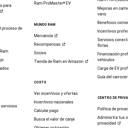
Ram ProMaster
EV
®
io para
Mejoras en cami
vans
Beneficios comer
MUNDO RAM
l proceso de
Incentivos profe
Mercancía
Servicios conec
Recompensas
flotas
 Ram
Socios
Financiación pro
jo
vehículos
Tienda de Ram en
Amazon
sados
Carga de EV prof
Guía del
carroce
COSTO
Ver incentivos y ofertas
CENTRO DE PRIV
Incentivos nacionales
servicios
Política de
priva
Calcular pago
Administra tus 
Busca el valor de canje
privacidad
Obtener cotización