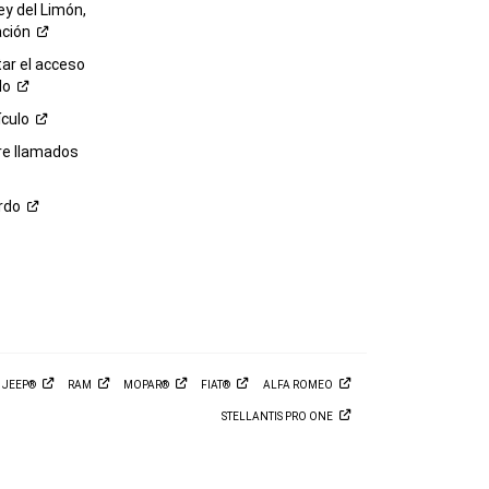
ey del Limón,
ación
r el acceso
lo
ículo
re llamados
rdo
M
JEEP®
RAM
MOPAR®
FIAT®
ALFA
ROMEO
STELLANTIS PRO
ONE