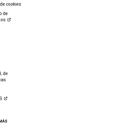
 de cookies
o de
tos
o
, de
cas
S
 MÁS