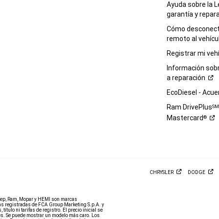
Ayuda sobre la L
garantía y
repar
Cómo desconecta
remoto al
vehícu
Registrar mi
veh
Información sob
a
reparación
EcoDiesel -
Acue
Ram DrivePlus
S
Mastercard
®
CHRYSLER
DODGE
eep, Ram, Mopar y HEMI son marcas
 registradas de FCA Group Marketing S.p.A. y
tulo ni tarifas de registro. El precio inicial se
ales. Se puede mostrar un modelo más caro. Los