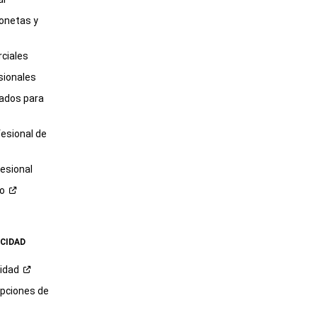
onetas y
ciales
sionales
tados para
fesional de
esional
ro
ACIDAD
cidad
opciones de