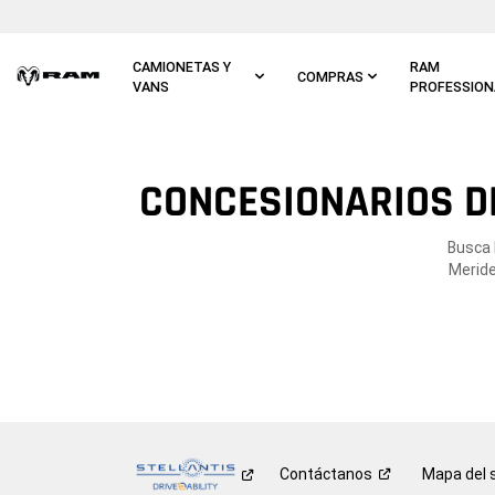
Ir al
contenido
principal
CAMIONETAS Y
RAM
COMPRAS
VANS
PROFESSION
Ir a
navegación
principal
CONCESIONARIOS DE
Busca 
Meride
Contáctanos
Mapa del s