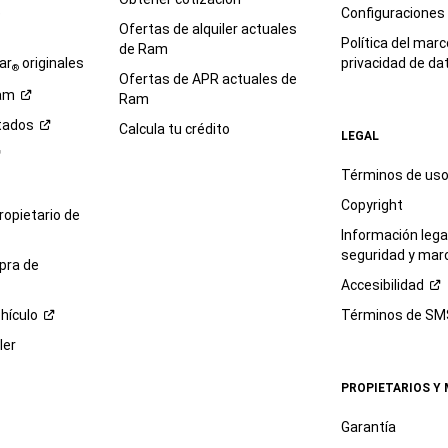
e
Configuraciones
Ofertas de alquiler actuales
Política del marc
de Ram
ar
originales
privacidad de
da
®
Ofertas de APR actuales de
am
Ram
tados
Calcula tu crédito
LEGAL
Términos de us
Copyright
propietario de
Información legal
seguridad y mar
pra de
Accesibilidad
hículo
Términos de
SM
ler
PROPIETARIOS Y
Garantía