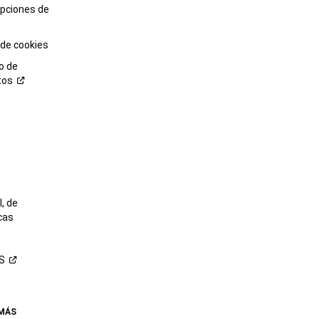
opciones de
 de cookies
o de
tos
o
, de
cas
S
 MÁS