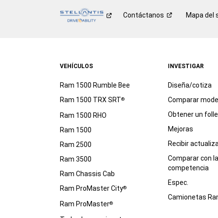
Contáctanos
Mapa del s
VEHÍCULOS
INVESTIGAR
Ram 1500 Rumble Bee
Diseña/cotiza
Ram 1500 TRX SRT
Comparar mode
®
Obtener un foll
Ram 1500 RHO
Mejoras
Ram 1500
Recibir actualiz
Ram 2500
Comparar con l
Ram 3500
competencia
Ram Chassis Cab
Espec.
Ram ProMaster City
®
Camionetas R
Ram ProMaster
®