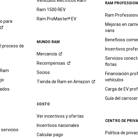
Vehículos eléctricos Ram
RAM PROFESSION
Ram 1500 REV
Ram Profession
Ram ProMaster
EV
®
io para
Mejoras en cami
vans
Beneficios comer
MUNDO RAM
l proceso de
Incentivos profe
Mercancía
Servicios conec
Recompensas
flotas
 Ram
Socios
Financiación pro
jo
vehículos
Tienda de Ram en
Amazon
sados
Carga de EV prof
Guía del
carroce
COSTO
Ver incentivos y ofertas
CENTRO DE PRIV
Incentivos nacionales
servicios
Política de
priva
Calcular pago