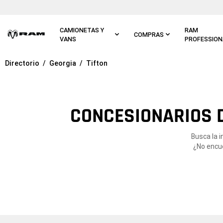
Ir al
contenido
principal
CAMIONETAS Y
RAM
COMPRAS
VANS
PROFESSION
Directorio
Georgia
Tifton
Ir a
navegación
principal
CONCESIONARIOS D
Busca la 
¿No encue