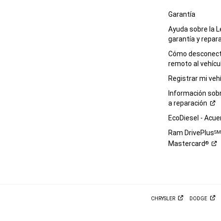
Garantía
Ayuda sobre la L
garantía y
repar
Cómo desconecta
remoto al
vehícu
Registrar mi
veh
Información sob
a
reparación
EcoDiesel -
Acue
Ram DrivePlus
S
Mastercard
®
CHRYSLER
DODGE