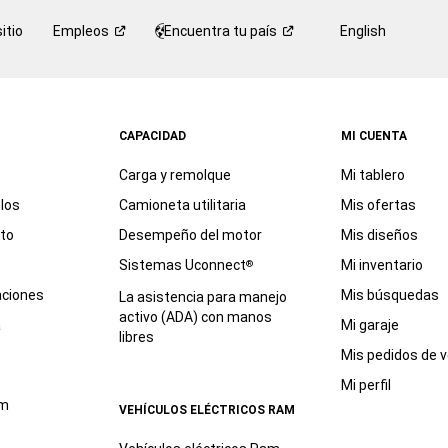
itio
Empleos
Encuentra tu
país
English
CAPACIDAD
MI CUENTA
Carga y remolque
Mi tablero
los
Camioneta utilitaria
Mis ofertas
eto
Desempeño del motor
Mis diseños
Sistemas Uconnect
Mi inventario
®
aciones
Mis búsquedas
La asistencia para manejo
activo (ADA) con manos
a
Mi garaje
libres
Mis pedidos de v
Mi perfil
am
VEHÍCULOS ELÉCTRICOS RAM