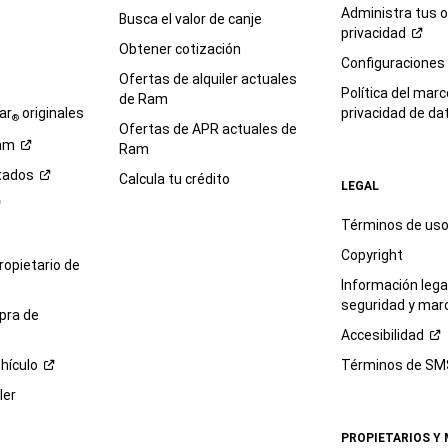
Administra tus 
Busca el valor de canje
privacidad
Obtener cotización
e
Configuraciones
Ofertas de alquiler actuales
Política del marc
de Ram
ar
originales
privacidad de
da
®
Ofertas de APR actuales de
am
Ram
tados
Calcula tu crédito
LEGAL
Términos de us
Copyright
propietario de
Información legal
seguridad y mar
pra de
Accesibilidad
hículo
Términos de
SM
ler
PROPIETARIOS Y