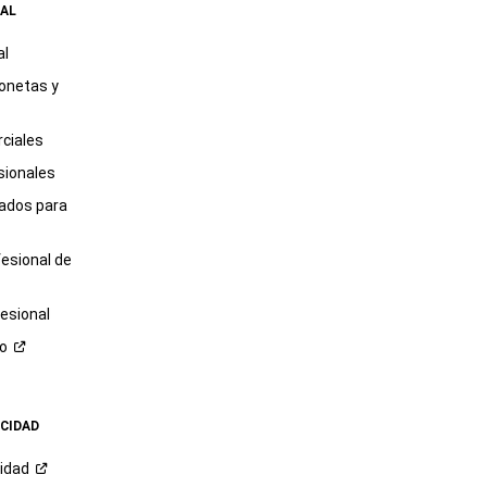
AL
al
onetas y
ciales
sionales
tados para
fesional de
esional
ro
ACIDAD
cidad