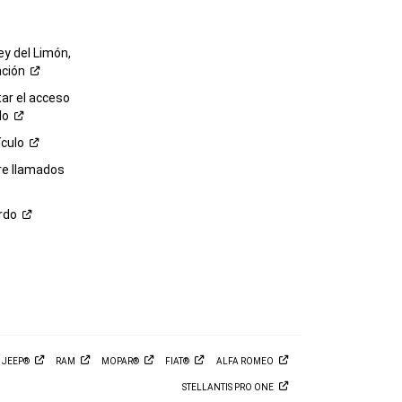
ey del Limón,
ación
r el acceso
lo
ículo
re llamados
rdo
M
JEEP®
RAM
MOPAR®
FIAT®
ALFA
ROMEO
STELLANTIS PRO
ONE