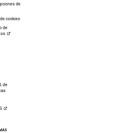
opciones de
 de cookies
o de
tos
o
, de
cas
S
 MÁS