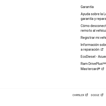
Garantía
Ayuda sobre la L
garantía y
repar
Cómo desconecta
remoto al
vehícu
Registrar mi
veh
Información sob
a
reparación
EcoDiesel -
Acue
Ram DrivePlus
S
Mastercard
®
CHRYSLER
DODGE