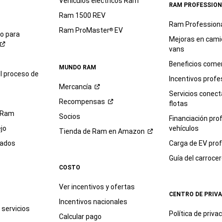
Vehículos eléctricos Ram
RAM PROFESSION
Ram 1500 REV
Ram Profession
Ram ProMaster
EV
®
io para
Mejoras en cami
vans
Beneficios comer
MUNDO RAM
l proceso de
Incentivos profe
Mercancía
Servicios conec
Recompensas
flotas
 Ram
Socios
Financiación pro
jo
vehículos
Tienda de Ram en
Amazon
sados
Carga de EV prof
Guía del
carroce
COSTO
Ver incentivos y ofertas
CENTRO DE PRIV
Incentivos nacionales
servicios
Política de
priva
Calcular pago