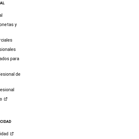
AL
al
onetas y
ciales
sionales
tados para
fesional de
esional
ro
ACIDAD
cidad