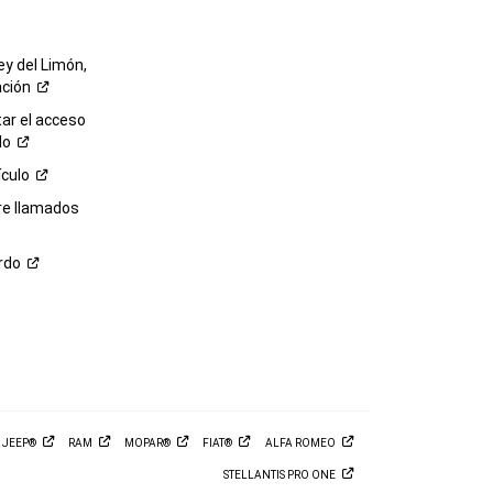
ey del Limón,
ación
r el acceso
lo
ículo
re llamados
rdo
M
JEEP®
RAM
MOPAR®
FIAT®
ALFA
ROMEO
STELLANTIS PRO
ONE