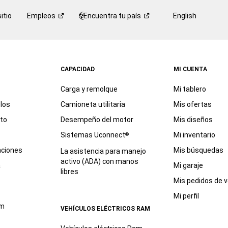
itio
Empleos
Encuentra tu
país
English
CAPACIDAD
MI CUENTA
Carga y remolque
Mi tablero
los
Camioneta utilitaria
Mis ofertas
eto
Desempeño del motor
Mis diseños
Sistemas Uconnect
Mi inventario
®
aciones
Mis búsquedas
La asistencia para manejo
activo (ADA) con manos
a
Mi garaje
libres
Mis pedidos de v
Mi perfil
am
VEHÍCULOS ELÉCTRICOS RAM