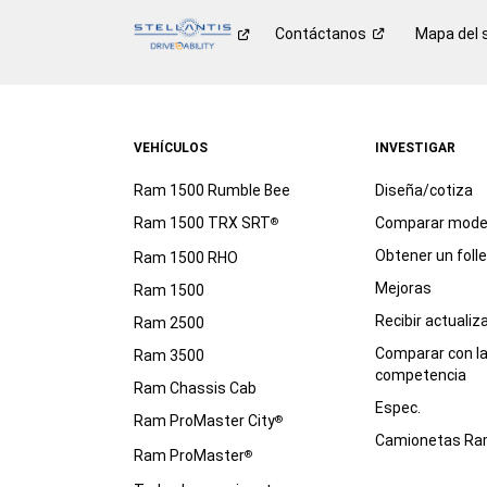
Contáctanos
Mapa del s
VEHÍCULOS
INVESTIGAR
Ram 1500 Rumble Bee
Diseña/cotiza
Ram 1500 TRX SRT
Comparar mode
®
Obtener un foll
Ram 1500 RHO
Mejoras
Ram 1500
Recibir actualiz
Ram 2500
Comparar con l
Ram 3500
competencia
Ram Chassis Cab
Espec.
Ram ProMaster City
®
Camionetas R
Ram ProMaster
®