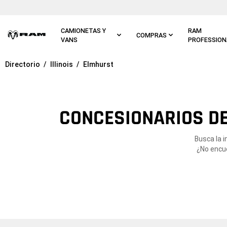
Ir al
contenido
principal
CAMIONETAS Y
RAM
COMPRAS
VANS
PROFESSION
Directorio
Illinois
Elmhurst
Ir a
navegación
principal
CONCESIONARIOS DE
Busca la i
¿No encue