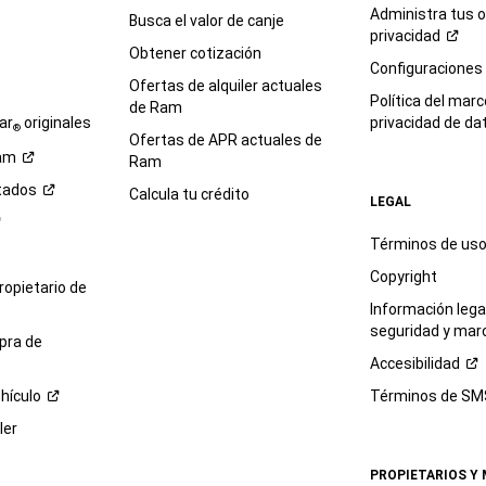
Administra tus 
Busca el valor de canje
privacidad
Obtener cotización
e
Configuraciones
Ofertas de alquiler actuales
Política del marc
de Ram
ar
originales
privacidad de
da
®
Ofertas de APR actuales de
am
Ram
tados
Calcula tu crédito
LEGAL
Términos de us
Copyright
propietario de
Información legal
seguridad y mar
pra de
Accesibilidad
hículo
Términos de
SM
ler
PROPIETARIOS Y