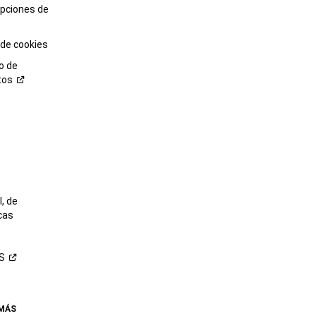
opciones de
 de cookies
o de
tos
o
, de
cas
S
 MÁS