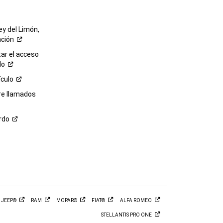
ey del Limón,
ación
r el acceso
lo
ículo
re llamados
rdo
M
JEEP®
RAM
MOPAR®
FIAT®
ALFA
ROMEO
STELLANTIS PRO
ONE