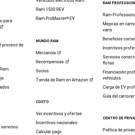
Vehículos eléctricos Ram
RAM PROFESSION
Ram 1500 REV
Ram Profession
Ram ProMaster
EV
®
io para
Mejoras en cami
vans
Beneficios comer
MUNDO RAM
l proceso de
Incentivos profe
Mercancía
Servicios conec
Recompensas
flotas
 Ram
Socios
Financiación pro
jo
vehículos
Tienda de Ram en
Amazon
sados
Carga de EV prof
Guía del
carroce
COSTO
Ver incentivos y ofertas
CENTRO DE PRIV
Incentivos nacionales
servicios
Política de
priva
Calcular pago