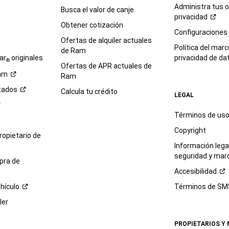
Administra tus 
Busca el valor de canje
privacidad
Obtener cotización
e
Configuraciones
Ofertas de alquiler actuales
Política del marc
de Ram
ar
originales
privacidad de
da
®
Ofertas de APR actuales de
am
Ram
tados
Calcula tu crédito
LEGAL
Términos de us
Copyright
propietario de
Información legal
seguridad y mar
pra de
Accesibilidad
hículo
Términos de
SM
ler
PROPIETARIOS Y