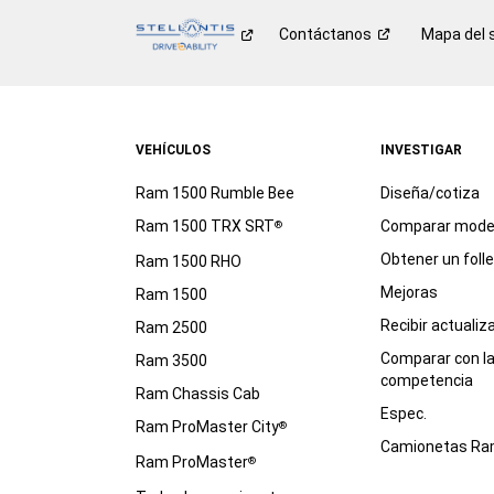
Contáctanos
Mapa del s
VEHÍCULOS
INVESTIGAR
Ram 1500 Rumble Bee
Diseña/cotiza
Ram 1500 TRX SRT
Comparar mode
®
Obtener un foll
Ram 1500 RHO
Mejoras
Ram 1500
Recibir actualiz
Ram 2500
Comparar con l
Ram 3500
competencia
Ram Chassis Cab
Espec.
Ram ProMaster City
®
Camionetas R
Ram ProMaster
®