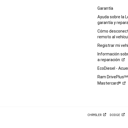
Garantía
Ayuda sobre la L
garantía y
repar
Cómo desconecta
remoto al
vehícu
Registrar mi
veh
Información sob
a
reparación
EcoDiesel -
Acue
Ram DrivePlus
S
Mastercard
®
CHRYSLER
DODGE