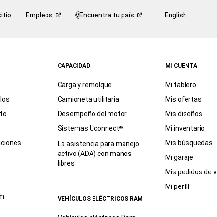
itio
Empleos
Encuentra tu
país
English
CAPACIDAD
MI CUENTA
Carga y remolque
Mi tablero
los
Camioneta utilitaria
Mis ofertas
eto
Desempeño del motor
Mis diseños
Sistemas Uconnect
Mi inventario
®
aciones
Mis búsquedas
La asistencia para manejo
activo (ADA) con manos
a
Mi garaje
libres
Mis pedidos de v
Mi perfil
am
VEHÍCULOS ELÉCTRICOS RAM