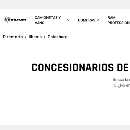
Ir al
contenido
principal
CAMIONETAS Y
RAM
COMPRAS
VANS
PROFESSION
Directorio
Illinois
Galesburg
Ir a
navegación
principal
CONCESIONARIOS DE 
Busca la 
IL. ¿No 