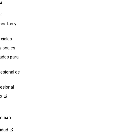
AL
al
onetas y
ciales
sionales
tados para
fesional de
esional
ro
ACIDAD
cidad