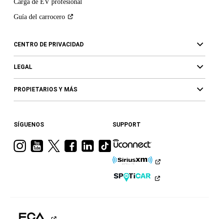
Carga de EV profesional
Guía del
carrocero
CENTRO DE PRIVACIDAD
LEGAL
PROPIETARIOS Y MÁS
SÍGUENOS
SUPPORT
Visita
Visita
Visita
Visita
Visita
Visita
a
a
a
a
a
a
Ram
Ram
Ram
Ram
Ram
Ram
en
en
en
en
en
en
Instagram
YouTube
Twitter
Facebook
LinkedIn
TikTok