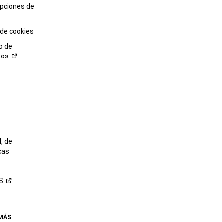
opciones de
 de cookies
o de
tos
o
, de
cas
S
 MÁS