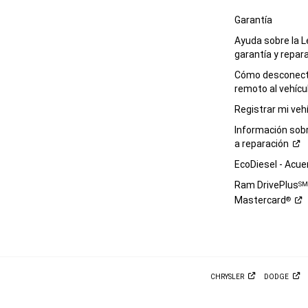
Garantía
Ayuda sobre la L
garantía y
repar
Cómo desconecta
remoto al
vehícu
Registrar mi
veh
Información sob
a
reparación
EcoDiesel -
Acue
Ram DrivePlus
S
Mastercard
®
CHRYSLER
DODGE