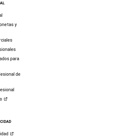
AL
al
onetas y
ciales
sionales
tados para
fesional de
esional
ro
ACIDAD
cidad