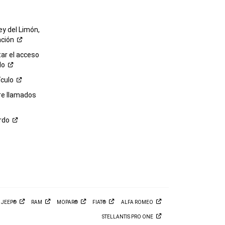
ey del Limón,
ación
r el acceso
lo
ículo
re llamados
rdo
M
JEEP®
RAM
MOPAR®
FIAT®
ALFA
ROMEO
STELLANTIS PRO
ONE