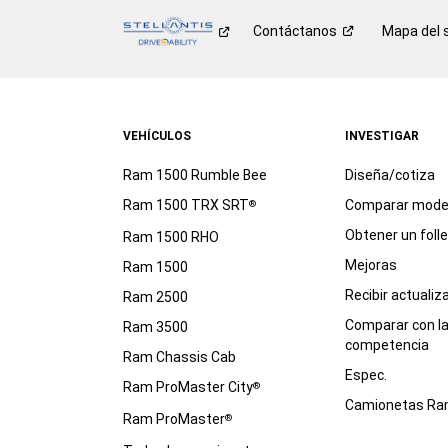
Contáctanos
Mapa del s
VEHÍCULOS
INVESTIGAR
Ram 1500 Rumble Bee
Diseña/cotiza
Ram 1500 TRX SRT
Comparar mode
®
Obtener un foll
Ram 1500 RHO
Mejoras
Ram 1500
Recibir actualiz
Ram 2500
Comparar con l
Ram 3500
competencia
Ram Chassis Cab
Espec.
Ram ProMaster City
®
Camionetas R
Ram ProMaster
®