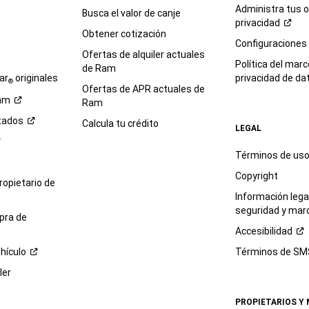
Administra tus 
Busca el valor de canje
privacidad
Obtener cotización
e
Configuraciones
Ofertas de alquiler actuales
Política del marc
de Ram
ar
originales
privacidad de
da
®
Ofertas de APR actuales de
am
Ram
tados
Calcula tu crédito
LEGAL
Términos de us
Copyright
propietario de
Información legal
seguridad y mar
pra de
Accesibilidad
hículo
Términos de
SM
ler
PROPIETARIOS Y