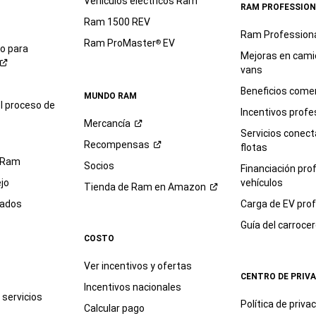
Vehículos eléctricos Ram
RAM PROFESSION
Ram 1500 REV
Ram Profession
Ram ProMaster
EV
®
io para
Mejoras en cami
vans
Beneficios comer
MUNDO RAM
l proceso de
Incentivos profe
Mercancía
Servicios conec
Recompensas
flotas
 Ram
Socios
Financiación pro
jo
vehículos
Tienda de Ram en
Amazon
sados
Carga de EV prof
Guía del
carroce
COSTO
Ver incentivos y ofertas
CENTRO DE PRIV
Incentivos nacionales
servicios
Política de
priva
Calcular pago