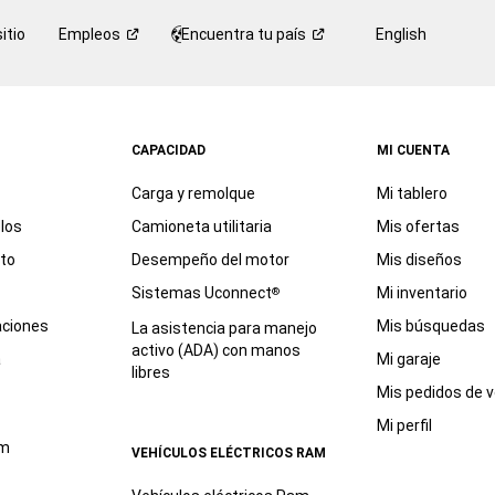
itio
Empleos
Encuentra tu
país
English
CAPACIDAD
MI CUENTA
Carga y remolque
Mi tablero
los
Camioneta utilitaria
Mis ofertas
eto
Desempeño del motor
Mis diseños
Sistemas Uconnect
Mi inventario
®
aciones
Mis búsquedas
La asistencia para manejo
activo (ADA) con manos
a
Mi garaje
libres
Mis pedidos de v
Mi perfil
am
VEHÍCULOS ELÉCTRICOS RAM