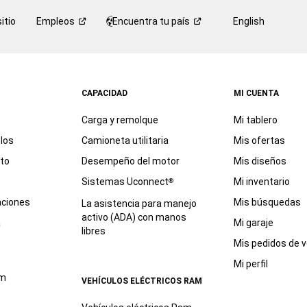
itio
Empleos
Encuentra tu
país
English
CAPACIDAD
MI CUENTA
Carga y remolque
Mi tablero
los
Camioneta utilitaria
Mis ofertas
eto
Desempeño del motor
Mis diseños
Sistemas Uconnect
Mi inventario
®
aciones
Mis búsquedas
La asistencia para manejo
activo (ADA) con manos
a
Mi garaje
libres
Mis pedidos de v
Mi perfil
am
VEHÍCULOS ELÉCTRICOS RAM