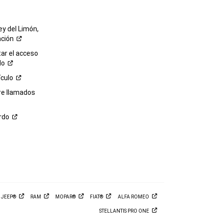
ey del Limón,
ación
r el acceso
lo
ículo
re llamados
rdo
M
JEEP®
RAM
MOPAR®
FIAT®
ALFA
ROMEO
STELLANTIS PRO
ONE