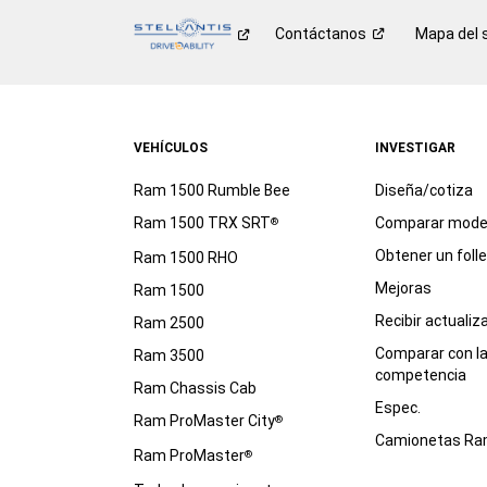
Contáctanos
Mapa del s
VEHÍCULOS
INVESTIGAR
Ram 1500 Rumble Bee
Diseña/cotiza
Ram 1500 TRX SRT
Comparar mode
®
Obtener un foll
Ram 1500 RHO
Mejoras
Ram 1500
Recibir actualiz
Ram 2500
Comparar con l
Ram 3500
competencia
Ram Chassis Cab
Espec.
Ram ProMaster City
®
Camionetas R
Ram ProMaster
®