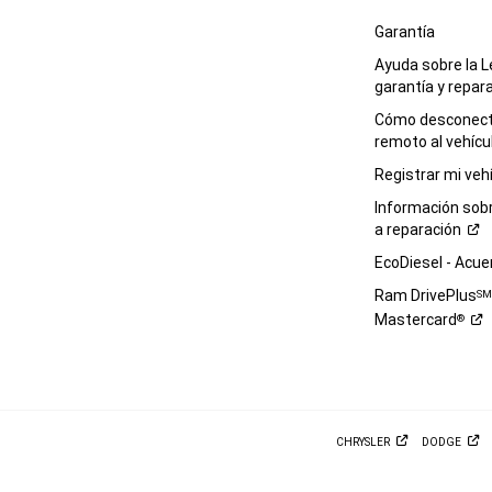
Garantía
Ayuda sobre la L
garantía y
repar
Cómo desconecta
remoto al
vehícu
Registrar mi
veh
Información sob
a
reparación
EcoDiesel -
Acue
Ram DrivePlus
S
Mastercard
®
CHRYSLER
DODGE