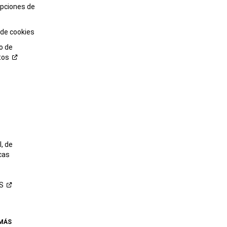
opciones de
 de cookies
o de
tos
o
, de
cas
S
 MÁS