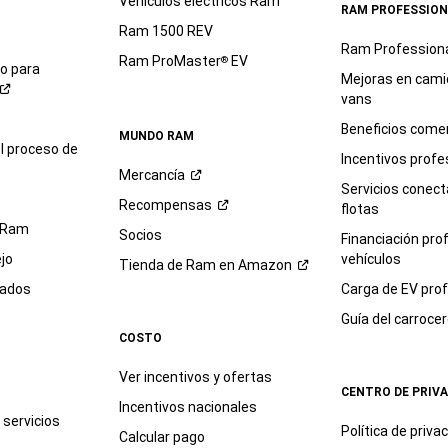
Vehículos eléctricos Ram
RAM PROFESSION
Ram 1500 REV
Ram Profession
Ram ProMaster
EV
®
io para
Mejoras en cami
vans
Beneficios comer
MUNDO RAM
l proceso de
Incentivos profe
Mercancía
Servicios conec
Recompensas
flotas
 Ram
Socios
Financiación pro
jo
vehículos
Tienda de Ram en
Amazon
sados
Carga de EV prof
Guía del
carroce
COSTO
Ver incentivos y ofertas
CENTRO DE PRIV
Incentivos nacionales
servicios
Política de
priva
Calcular pago