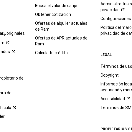
Administra tus 
Busca el valor de canje
privacidad
Obtener cotización
e
Configuraciones
Ofertas de alquiler actuales
Política del marc
de Ram
ar
originales
privacidad de
da
®
Ofertas de APR actuales de
am
Ram
tados
Calcula tu crédito
LEGAL
Términos de us
Copyright
propietario de
Información legal
seguridad y mar
pra de
Accesibilidad
hículo
Términos de
SM
ler
PROPIETARIOS Y