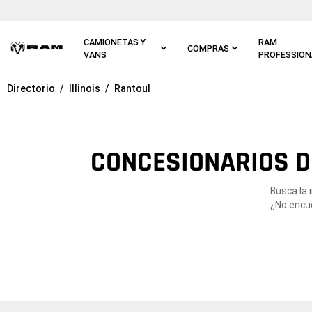
Ir al
contenido
principal
CAMIONETAS Y
RAM
COMPRAS
VANS
PROFESSION
Directorio
Illinois
Rantoul
Ir a
navegación
principal
CONCESIONARIOS DE
Busca la 
¿No encue