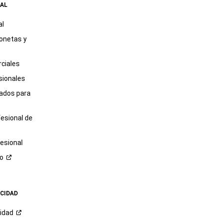
AL
al
onetas y
ciales
sionales
tados para
fesional de
esional
ro
ACIDAD
cidad