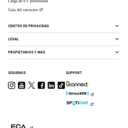
Carga de EV profesional
Guía del
carrocero
CENTRO DE PRIVACIDAD
LEGAL
PROPIETARIOS Y MÁS
SÍGUENOS
SUPPORT
Visita
Visita
Visita
Visita
Visita
Visita
a
a
a
a
a
a
Ram
Ram
Ram
Ram
Ram
Ram
en
en
en
en
en
en
Instagram
YouTube
Twitter
Facebook
LinkedIn
TikTok