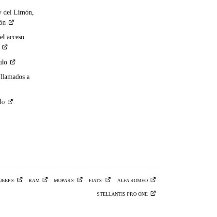
y del Limón,
ión
el acceso
ulo
 llamados a
do
JEEP®
RAM
MOPAR®
FIAT®
ALFA
ROMEO
STELLANTIS PRO
ONE