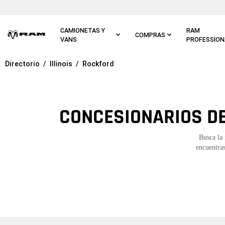
Ir al
contenido
principal
CAMIONETAS Y
RAM
COMPRAS
VANS
PROFESSION
Directorio
Illinois
Rockford
Ir a
navegación
principal
CONCESIONARIOS DE
Busca la 
encuentras