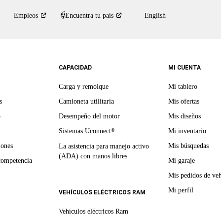
Empleos
Encuentra tu
país
English
CAPACIDAD
MI CUENTA
Carga y remolque
Mi tablero
s
Camioneta utilitaria
Mis ofertas
o
Desempeño del motor
Mis diseños
Sistemas Uconnect
Mi inventario
®
iones
Mis búsquedas
La asistencia para manejo activo
(ADA) con manos libres
competencia
Mi garaje
Mis pedidos de veh
Mi perfil
VEHÍCULOS ELÉCTRICOS RAM
Vehículos eléctricos Ram