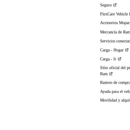
Seguro
FlexCare Vehicle
Accesorios Mopar
Mercancía de
Ra
Servicios
conecta
Carga -
Hogar
Carga -
Ir
Sitio oficial del p
Ram
Rastreo de compra
Ayuda para el
veh
Movilidad y alqui