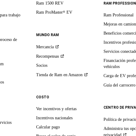
Ram 1500 REV
RAM PROFESSION
Ram ProMaster
EV
®
para trabajo
Ram Professional
Mejoras en camion
Beneficios comerci
MUNDO RAM
proceso de
Incentivos profesi
Mercancía
Servicios conectado
Recompensas
Financiación profe
am
Socios
vehículos
Tienda de Ram en
Amazon
Carga de EV profe
dos
Guía del
carrocero
COSTO
CENTRO DE PRIV
Ver incentivos y ofertas
Incentivos nacionales
Política de
privaci
rvicios
Calcular pago
Administra tus opc
privacidad