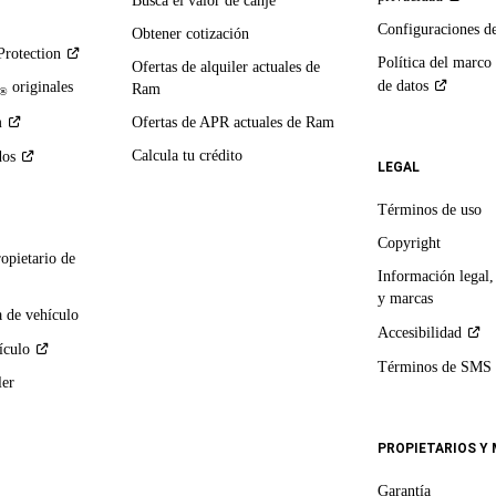
Busca el valor de canje
Configuraciones d
Obtener cotización
Protection
Política del marco
Ofertas de alquiler actuales de
de
datos
originales
Ram
®
m
Ofertas de APR actuales de Ram
Calcula tu crédito
dos
LEGAL
Términos de uso
Copyright
ropietario de
Información legal,
y marcas
 de vehículo
Accesibilidad
ículo
Términos de
SMS
ler
PROPIETARIOS Y
Garantía