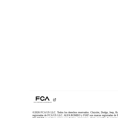
©2026 FCA US LLC. Todos los derechos reservados. Chrysler, Dodge, Jeep, R
registradas de FCA US LLC. ALFA ROMEO y FIAT son marcas registradas de F