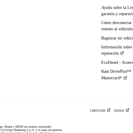
Ayuda sobre la Le
garantía y
reparac
Cómo desconectar 
remoto al
vehículo
Registrar mi
vehíc
Información sobre
reparación
EcoDiesel -
Acuer
Ram DrivePlus
SM
Mastercard
®
CHRYSLER
DODGE
am, Mopar y HEMI son marcas comerciales
CA Group Marketing S.p.A. y se usan con permiso.