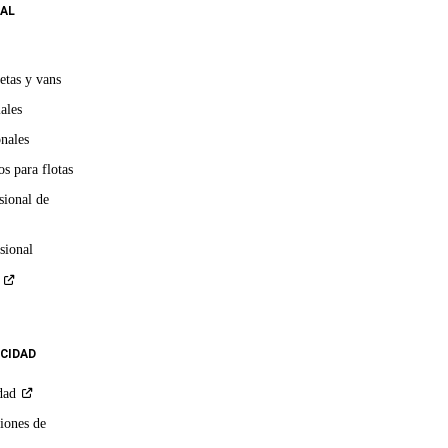
AL
etas y vans
ales
onales
s para flotas
sional de
sional
ACIDAD
dad
iones de