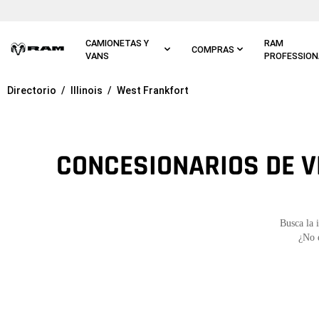
Ir al
contenido
principal
CAMIONETAS Y
RAM
COMPRAS
VANS
PROFESSION
Directorio
Illinois
West Frankfort
Ir a
navegación
principal
CONCESIONARIOS DE V
Busca la 
¿No 