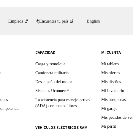
Empleos
Encuentra tu
país
English
CAPACIDAD
MI CUENTA
Carga y remolque
Mi tablero
s
Camioneta utilitaria
Mis ofertas
o
Desempeño del motor
Mis diseños
Sistemas Uconnect
Mi inventario
®
iones
Mis búsquedas
La asistencia para manejo activo
(ADA) con manos libres
competencia
Mi garaje
Mis pedidos de veh
Mi perfil
VEHÍCULOS ELÉCTRICOS RAM