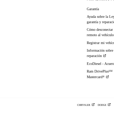
Garantía
Ayuda sobre la Le
garantía y
reparac
Cómo desconectar 
remoto al
vehículo
Registrar mi
vehíc
Información sobre
reparación
EcoDiesel -
Acuer
Ram DrivePlus
SM
Mastercard
®
CHRYSLER
DODGE