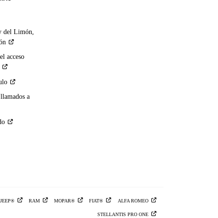
y del Limón,
ión
el acceso
ulo
 llamados a
do
JEEP®
RAM
MOPAR®
FIAT®
ALFA
ROMEO
STELLANTIS PRO
ONE