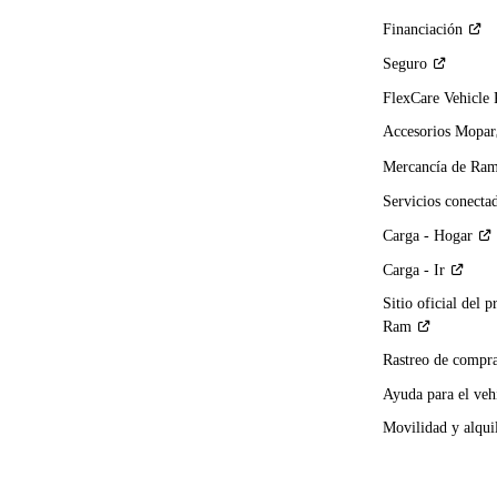
Financiación
Seguro
FlexCare Vehicle
Accesorios Mopar
Mercancía de
Ra
Servicios
conecta
Carga -
Hogar
Carga -
Ir
Sitio oficial del p
Ram
Rastreo de compra
Ayuda para el
veh
Movilidad y alqui