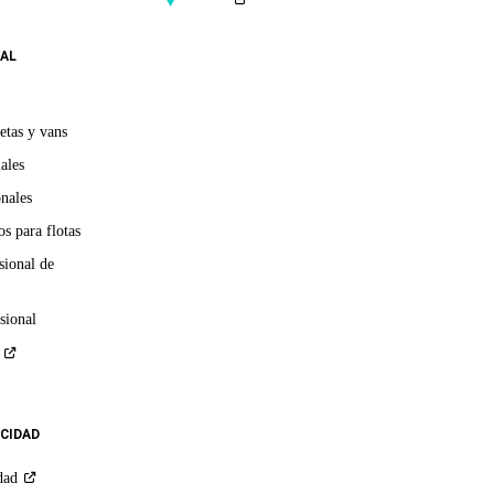
AL
etas y vans
ales
onales
s para flotas
sional de
sional
ACIDAD
dad