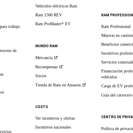
Vehículos eléctricos Ram
Ram 1500 REV
RAM PROFESSION
Ram ProMaster
EV
®
para trabajo
Ram Professional
Mejoras en camion
Beneficios comerci
MUNDO RAM
proceso de
Incentivos profesi
Mercancía
Servicios conectado
Recompensas
Financiación profe
am
Socios
vehículos
Tienda de Ram en
Amazon
Carga de EV profe
dos
Guía del
carrocero
COSTO
CENTRO DE PRIV
Ver incentivos y ofertas
Incentivos nacionales
Política de
privaci
rvicios