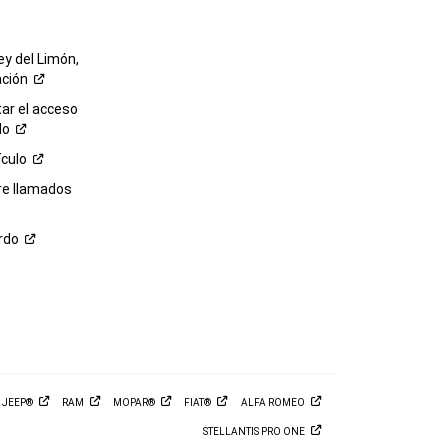
ey del Limón,
ación
r el acceso
lo
ículo
re llamados
rdo
M
JEEP®
RAM
MOPAR®
FIAT®
ALFA
ROMEO
STELLANTIS PRO
ONE