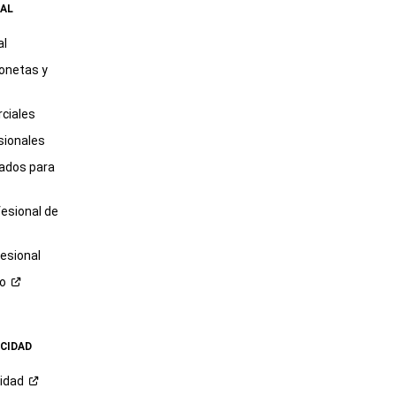
AL
al
onetas y
ciales
sionales
tados para
fesional de
esional
ro
ACIDAD
cidad