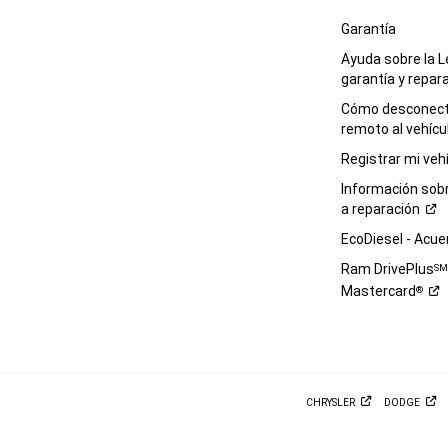
Garantía
Ayuda sobre la L
garantía y
repar
Cómo desconecta
remoto al
vehícu
Registrar mi
veh
Información sob
a
reparación
EcoDiesel -
Acue
Ram DrivePlus
S
Mastercard
®
CHRYSLER
DODGE