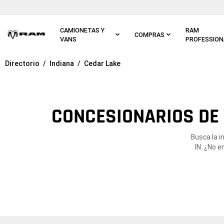
Ir al
contenido
principal
CAMIONETAS Y
RAM
COMPRAS
VANS
PROFESSION
Directorio
Indiana
Cedar Lake
Ir a
navegación
principal
CONCESIONARIOS DE 
Busca la i
IN. ¿No 