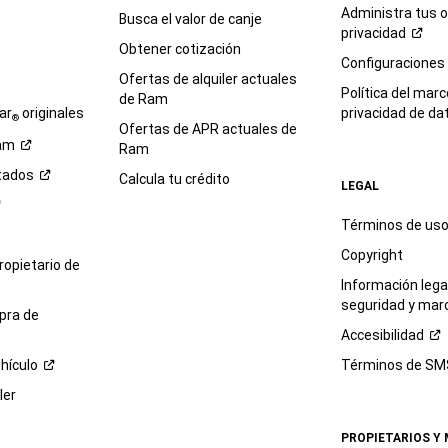
Administra tus 
Busca el valor de canje
privacidad
Obtener cotización
e
Configuraciones
Ofertas de alquiler actuales
Política del marc
de Ram
ar
originales
privacidad de
da
®
Ofertas de APR actuales de
am
Ram
tados
Calcula tu crédito
LEGAL
Términos de us
Copyright
propietario de
Información legal
seguridad y mar
pra de
Accesibilidad
hículo
Términos de
SM
ler
PROPIETARIOS Y