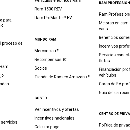
Vehículos eléctricos Ram
RAM PROFESSION
Ram 1500 REV
Ram Profession
Ram ProMaster
EV
®
io para
Mejoras en cami
vans
Beneficios comer
MUNDO RAM
l proceso de
Incentivos profe
Mercancía
Servicios conec
Recompensas
flotas
 Ram
Socios
Financiación pro
jo
vehículos
Tienda de Ram en
Amazon
sados
Carga de EV prof
Guía del
carroce
COSTO
Ver incentivos y ofertas
CENTRO DE PRIV
Incentivos nacionales
servicios
Política de
priva
Calcular pago