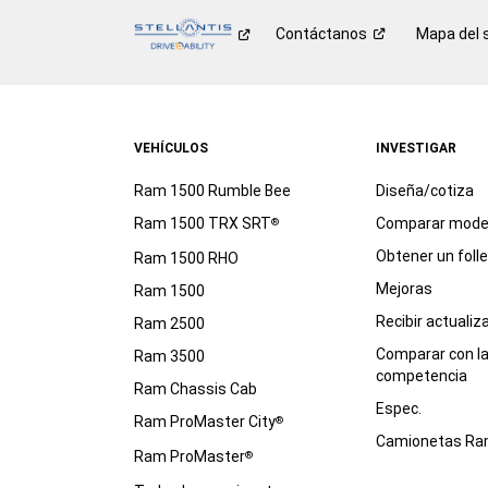
Contáctanos
Mapa del s
VEHÍCULOS
INVESTIGAR
Ram 1500 Rumble Bee
Diseña/cotiza
Ram 1500 TRX SRT
Comparar mode
®
Obtener un foll
Ram 1500 RHO
Mejoras
Ram 1500
Recibir actualiz
Ram 2500
Comparar con l
Ram 3500
competencia
Ram Chassis Cab
Espec.
Ram ProMaster City
®
Camionetas R
Ram ProMaster
®