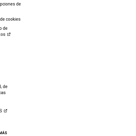
opciones de
 de cookies
o de
tos
o
, de
cas
S
 MÁS