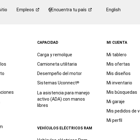
itio
Empleos
Encuentra tu
país
English
CAPACIDAD
MI CUENTA
Carga y remolque
Mi tablero
los
Camioneta utilitaria
Mis ofertas
eto
Desempeño del motor
Mis diseños
Sistemas Uconnect
Mi inventario
®
aciones
Mis búsquedas
La asistencia para manejo
activo (ADA) con manos
a
Mi garaje
libres
Mis pedidos de v
Mi perfil
am
VEHÍCULOS ELÉCTRICOS RAM