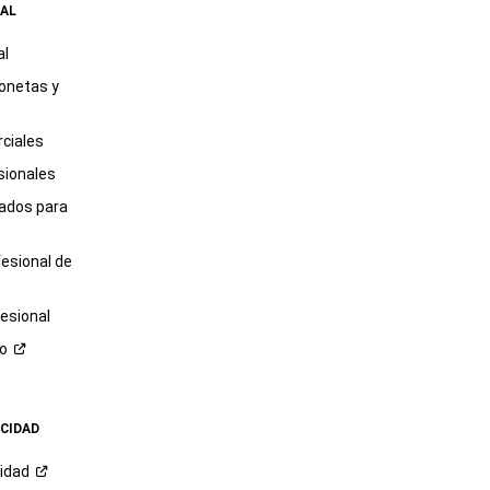
AL
al
onetas y
ciales
sionales
tados para
fesional de
esional
ro
ACIDAD
cidad