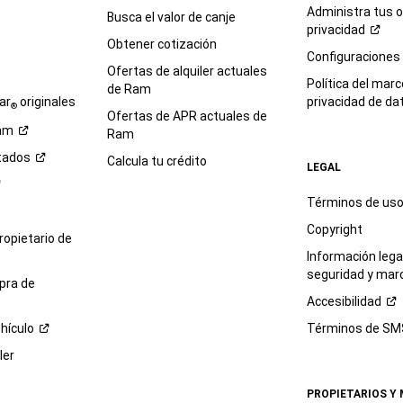
Administra tus 
Busca el valor de canje
privacidad
Obtener cotización
e
Configuraciones
Ofertas de alquiler actuales
Política del marc
de Ram
ar
originales
privacidad de
da
®
Ofertas de APR actuales de
am
Ram
tados
Calcula tu crédito
LEGAL
Términos de us
Copyright
propietario de
Información legal
seguridad y mar
pra de
Accesibilidad
hículo
Términos de
SM
ler
PROPIETARIOS Y