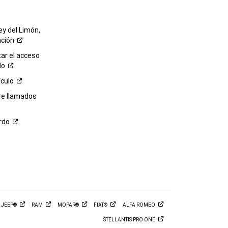
ey del Limón,
ación
r el acceso
lo
ículo
re llamados
rdo
M
JEEP®
RAM
MOPAR®
FIAT®
ALFA
ROMEO
STELLANTIS PRO
ONE