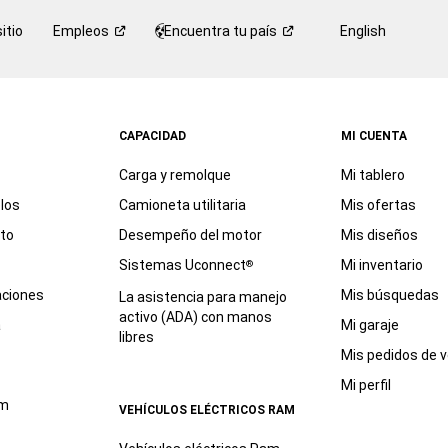
itio
Empleos
Encuentra tu
país
English
CAPACIDAD
MI CUENTA
Carga y remolque
Mi tablero
los
Camioneta utilitaria
Mis ofertas
eto
Desempeño del motor
Mis diseños
Sistemas Uconnect
Mi inventario
®
aciones
Mis búsquedas
La asistencia para manejo
activo (ADA) con manos
a
Mi garaje
libres
Mis pedidos de v
Mi perfil
am
VEHÍCULOS ELÉCTRICOS RAM