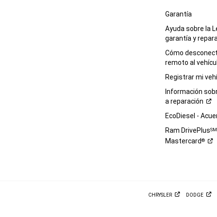
Garantía
Ayuda sobre la L
garantía y
repar
Cómo desconecta
remoto al
vehícu
Registrar mi
veh
Información sob
a
reparación
EcoDiesel -
Acue
Ram DrivePlus
S
Mastercard
®
CHRYSLER
DODGE