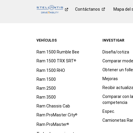
Contáctanos
Mapa del s
VEHÍCULOS
INVESTIGAR
Ram 1500 Rumble Bee
Diseña/cotiza
Ram 1500 TRX SRT
Comparar mode
®
Obtener un foll
Ram 1500 RHO
Mejoras
Ram 1500
Recibir actualiz
Ram 2500
Comparar con l
Ram 3500
competencia
Ram Chassis Cab
Espec.
Ram ProMaster City
®
Camionetas R
Ram ProMaster
®