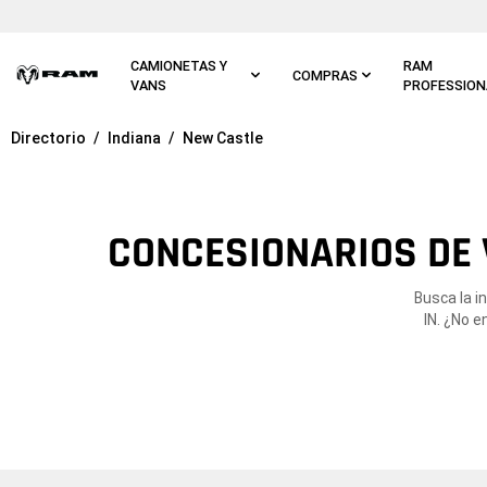
Ir al
contenido
principal
CAMIONETAS Y
RAM
COMPRAS
VANS
PROFESSION
Directorio
Indiana
New Castle
Ir a
navegación
principal
CONCESIONARIOS DE 
Busca la i
IN. ¿No 