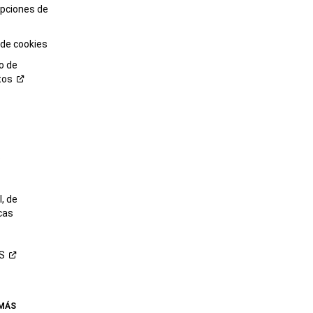
opciones de
 de cookies
o de
tos
o
, de
cas
S
 MÁS