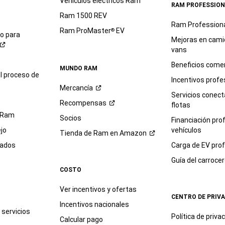
Vehículos eléctricos Ram
RAM PROFESSION
Ram 1500 REV
Ram Profession
Ram ProMaster
EV
®
io para
Mejoras en cami
vans
Beneficios comer
MUNDO RAM
l proceso de
Incentivos profe
Mercancía
Servicios conec
Recompensas
flotas
 Ram
Socios
Financiación pro
jo
vehículos
Tienda de Ram en
Amazon
sados
Carga de EV prof
Guía del
carroce
COSTO
Ver incentivos y ofertas
CENTRO DE PRIV
Incentivos nacionales
servicios
Política de
priva
Calcular pago