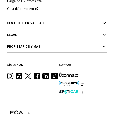
Carga de EV profesional
Guía del
carrocero
CENTRO DE PRIVACIDAD
LEGAL
PROPIETARIOS Y MÁS
SÍGUENOS
SUPPORT
Visita
Visita
Visita
Visita
Visita
Visita
a
a
a
a
a
a
Ram
Ram
Ram
Ram
Ram
Ram
en
en
en
en
en
en
Instagram
YouTube
Twitter
Facebook
LinkedIn
TikTok