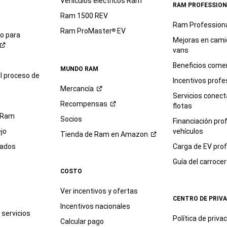
Vehículos eléctricos Ram
RAM PROFESSION
Ram 1500 REV
Ram Profession
Ram ProMaster
EV
®
io para
Mejoras en cami
vans
Beneficios comer
MUNDO RAM
l proceso de
Incentivos profe
Mercancía
Servicios conec
Recompensas
flotas
 Ram
Socios
Financiación pro
jo
vehículos
Tienda de Ram en
Amazon
sados
Carga de EV prof
Guía del
carroce
COSTO
Ver incentivos y ofertas
CENTRO DE PRIV
Incentivos nacionales
servicios
Política de
priva
Calcular pago