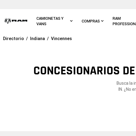
Ir al
contenido
principal
CAMIONETAS Y
RAM
COMPRAS
VANS
PROFESSION
Directorio
Indiana
Vincennes
Ir a
navegación
principal
CONCESIONARIOS DE 
Busca la 
IN. ¿No 