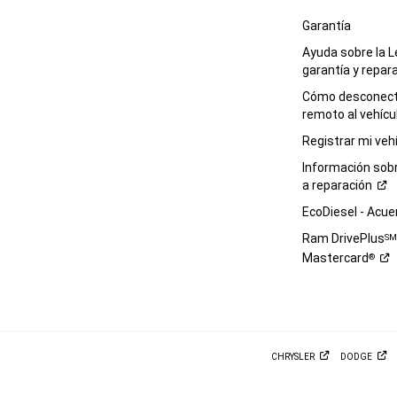
Garantía
Ayuda sobre la L
garantía y
repar
Cómo desconecta
remoto al
vehícu
Registrar mi
veh
Información sob
a
reparación
EcoDiesel -
Acue
Ram DrivePlus
S
Mastercard
®
CHRYSLER
DODGE