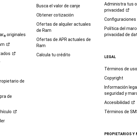
Administra tus 
Busca el valor de canje
privacidad
Obtener cotización
e
Configuraciones
Ofertas de alquiler actuales
Política del marc
de Ram
ar
originales
privacidad de
da
®
Ofertas de APR actuales de
am
Ram
tados
Calcula tu crédito
LEGAL
Términos de us
Copyright
propietario de
Información legal
seguridad y mar
pra de
Accesibilidad
hículo
Términos de
SM
ler
PROPIETARIOS Y