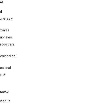
AL
al
onetas y
ciales
sionales
tados para
fesional de
esional
ro
ACIDAD
cidad