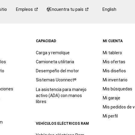
itio
Empleos
Encuentra tu
país
English
CAPACIDAD
MI CUENTA
Carga y remolque
Mi tablero
los
Camioneta utilitaria
Mis ofertas
eto
Desempeño del motor
Mis diseños
Sistemas Uconnect
Mi inventario
®
aciones
Mis búsquedas
La asistencia para manejo
activo (ADA) con manos
a
Mi garaje
libres
Mis pedidos de v
Mi perfil
am
VEHÍCULOS ELÉCTRICOS RAM