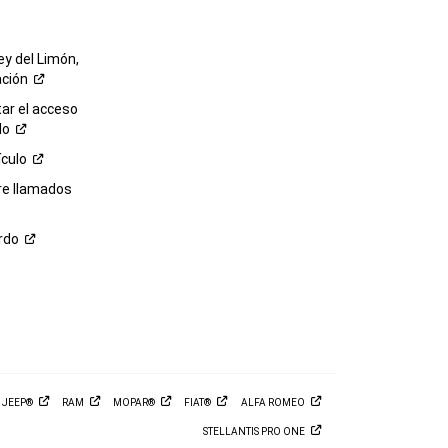
ey del Limón,
ación
r el acceso
lo
ículo
re llamados
rdo
M
JEEP®
RAM
MOPAR®
FIAT®
ALFA
ROMEO
STELLANTIS PRO
ONE