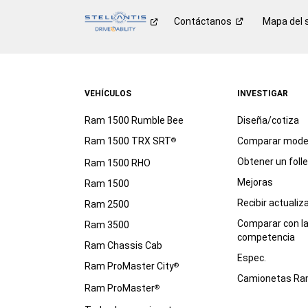
Contáctanos
Mapa del s
VEHÍCULOS
INVESTIGAR
Ram 1500 Rumble Bee
Diseña/cotiza
Ram 1500 TRX SRT
Comparar mode
®
Obtener un foll
Ram 1500 RHO
Mejoras
Ram 1500
Recibir actualiz
Ram 2500
Comparar con l
Ram 3500
competencia
Ram Chassis Cab
Espec.
Ram ProMaster City
®
Camionetas R
Ram ProMaster
®