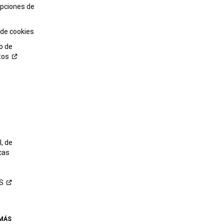
opciones de
 de cookies
o de
tos
o
, de
cas
S
 MÁS