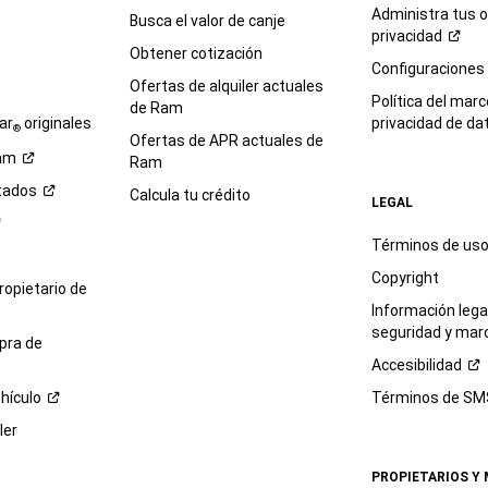
Administra tus 
Busca el valor de canje
privacidad
Obtener cotización
e
Configuraciones
Ofertas de alquiler actuales
Política del marc
de Ram
ar
originales
privacidad de
da
®
Ofertas de APR actuales de
am
Ram
tados
Calcula tu crédito
LEGAL
Términos de us
Copyright
propietario de
Información legal
seguridad y mar
pra de
Accesibilidad
hículo
Términos de
SM
ler
PROPIETARIOS Y