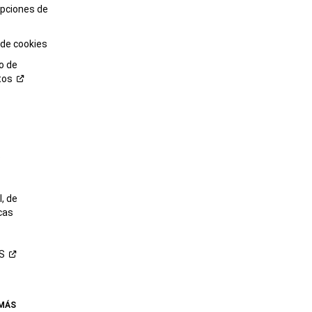
opciones de
 de cookies
o de
tos
o
, de
cas
S
 MÁS