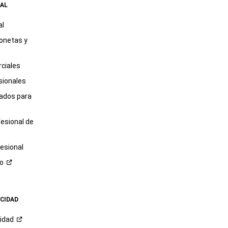
AL
al
onetas y
ciales
sionales
tados para
fesional de
esional
ro
ACIDAD
cidad