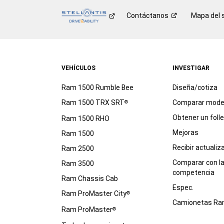
Contáctanos
Mapa del s
VEHÍCULOS
INVESTIGAR
Ram 1500 Rumble Bee
Diseña/cotiza
Ram 1500 TRX SRT
Comparar mode
®
Obtener un foll
Ram 1500 RHO
Mejoras
Ram 1500
Recibir actualiz
Ram 2500
Comparar con l
Ram 3500
competencia
Ram Chassis Cab
Espec.
Ram ProMaster City
®
Camionetas R
Ram ProMaster
®