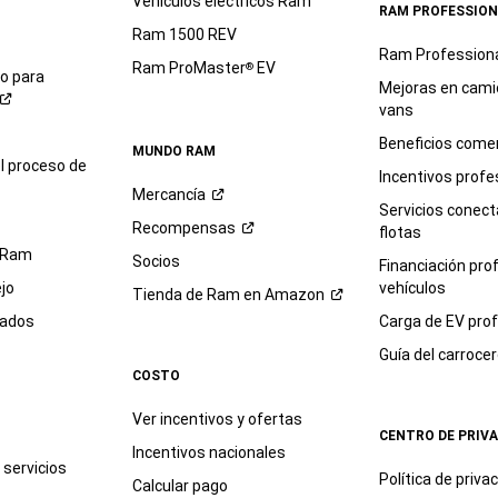
Vehículos eléctricos Ram
RAM PROFESSION
Ram 1500 REV
Ram Profession
Ram ProMaster
EV
®
io para
Mejoras en cami
vans
Beneficios comer
MUNDO RAM
l proceso de
Incentivos profe
Mercancía
Servicios conec
Recompensas
flotas
 Ram
Socios
Financiación pro
jo
vehículos
Tienda de Ram en
Amazon
sados
Carga de EV prof
Guía del
carroce
COSTO
Ver incentivos y ofertas
CENTRO DE PRIV
Incentivos nacionales
servicios
Política de
priva
Calcular pago