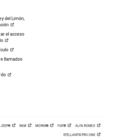
ey del Limón,
ación
r el acceso
lo
ículo
re llamados
rdo
M
JEEP®
RAM
MOPAR®
FIAT®
ALFA
ROMEO
STELLANTIS PRO
ONE