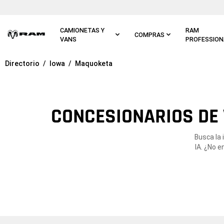
Ir al
contenido
principal
CAMIONETAS Y
RAM
COMPRAS
VANS
PROFESSION
Directorio
Iowa
Maquoketa
Ir a
navegación
principal
CONCESIONARIOS DE 
Busca la
IA. ¿No e