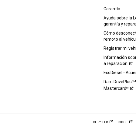
Garantía
Ayuda sobre la L
garantía y
repar
Cómo desconecta
remoto al
vehícu
Registrar mi
veh
Información sob
a
reparación
EcoDiesel -
Acue
Ram DrivePlus
S
Mastercard
®
CHRYSLER
DODGE