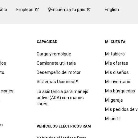
itio
Empleos
Encuentra tu
país
English
CAPACIDAD
MI CUENTA
Carga y remolque
Mi tablero
los
Camioneta utilitaria
Mis ofertas
eto
Desempeño del motor
Mis diseños
Sistemas Uconnect
Mi inventario
®
aciones
Mis búsquedas
La asistencia para manejo
activo (ADA) con manos
a
Mi garaje
libres
Mis pedidos de v
Mi perfil
am
VEHÍCULOS ELÉCTRICOS RAM