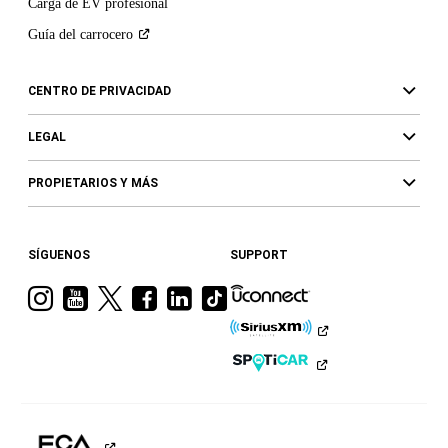
Carga de EV profesional
Guía del
carrocero
CENTRO DE PRIVACIDAD
LEGAL
PROPIETARIOS Y MÁS
SÍGUENOS
SUPPORT
Visita
Visita
Visita
Visita
Visita
Visita
a
a
a
a
a
a
Ram
Ram
Ram
Ram
Ram
Ram
en
en
en
en
en
en
Instagram
YouTube
Twitter
Facebook
LinkedIn
TikTok